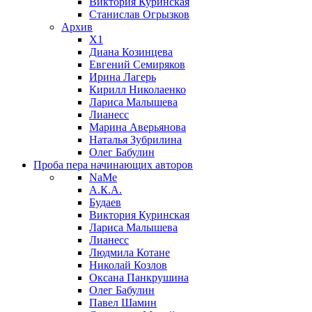
Виктория Куринская
Станислав Огрызков
Архив
X1
Диана Козинцева
Евгений Семиряков
Ирина Лагерь
Кирилл Николаенко
Лариса Малышева
Лианесс
Марина Аверьянова
Наталья Зубрилина
Олег Бабулин
Проба пера
начинающих авторов
NaMe
А.К.А.
Будаев
Виктория Куринская
Лариса Малышева
Лианесс
Людмила Котане
Николай Козлов
Оксана Панкрушина
Олег Бабулин
Павел Шамин