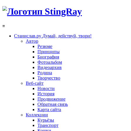
≡
Станислав.ру
Думай, действуй, твори!
Автор
Резюме
Принципы
Биография
Фотоальбом
Видеоархив
Родина
Творчество
Веб-сайт
Новости
История
Продвижение
Обратная связь
Карта сайта
Коллекции
Курьёзы
Транспорт
Кошки