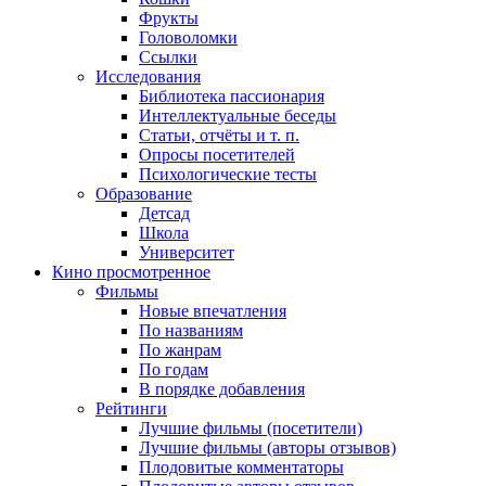
Фрукты
Головоломки
Ссылки
Исследования
Библиотека пассионария
Интеллектуальные беседы
Статьи, отчёты и т. п.
Опросы посетителей
Психологические тесты
Образование
Детсад
Школа
Университет
Кино
просмотренное
Фильмы
Новые впечатления
По названиям
По жанрам
По годам
В порядке добавления
Рейтинги
Лучшие фильмы (посетители)
Лучшие фильмы (авторы отзывов)
Плодовитые комментаторы