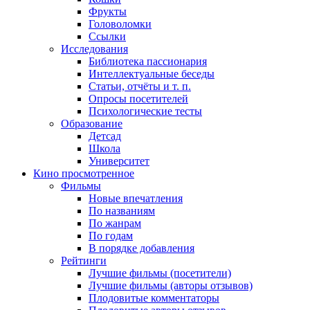
Фрукты
Головоломки
Ссылки
Исследования
Библиотека пассионария
Интеллектуальные беседы
Статьи, отчёты и т. п.
Опросы посетителей
Психологические тесты
Образование
Детсад
Школа
Университет
Кино
просмотренное
Фильмы
Новые впечатления
По названиям
По жанрам
По годам
В порядке добавления
Рейтинги
Лучшие фильмы (посетители)
Лучшие фильмы (авторы отзывов)
Плодовитые комментаторы