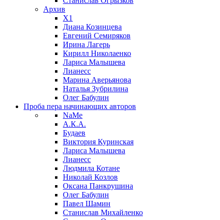
Станислав Огрызков
Архив
X1
Диана Козинцева
Евгений Семиряков
Ирина Лагерь
Кирилл Николаенко
Лариса Малышева
Лианесс
Марина Аверьянова
Наталья Зубрилина
Олег Бабулин
Проба пера
начинающих авторов
NaMe
А.К.А.
Будаев
Виктория Куринская
Лариса Малышева
Лианесс
Людмила Котане
Николай Козлов
Оксана Панкрушина
Олег Бабулин
Павел Шамин
Станислав Михайленко