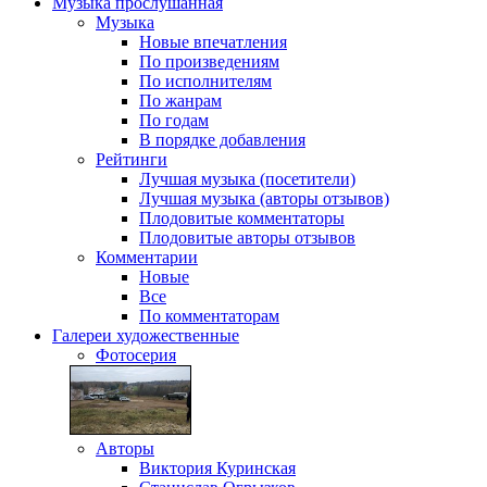
Музыка
прослушанная
Музыка
Новые впечатления
По произведениям
По исполнителям
По жанрам
По годам
В порядке добавления
Рейтинги
Лучшая музыка (посетители)
Лучшая музыка (авторы отзывов)
Плодовитые комментаторы
Плодовитые авторы отзывов
Комментарии
Новые
Все
По комментаторам
Галереи
художественные
Фотосерия
Авторы
Виктория Куринская