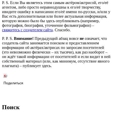
P. S. Если Вы являетесь этим самым актёром/актрисой, его/её
агентом, либо просто неравнодушны к его/её творчеству,
ивидите ошибку в написании его/её имени по-русски, и/или у
Вас есть дополнительная или более актуальная информация,
которую можно было бы здесь опубликовать (например,
фотография, биография, уточнение фильмографии) –
свяжитесь с создателем сайта
. Спасибо.
P. P. S.
Внимание!
Предыдущий абзац вовсе
не
означает, что
создатель сайта занимается поиском и предоставлением
информации об актёрах/актрисах по запросам посетителей
(это невозможно физически – их тысячи), как раз наоборот –
он ждёт такой информации от посетителей и если видит в ней
собственный материал (или, как минимум, отсутствие явного
плагиата) – публикует здесь.
Поделиться
Поиск