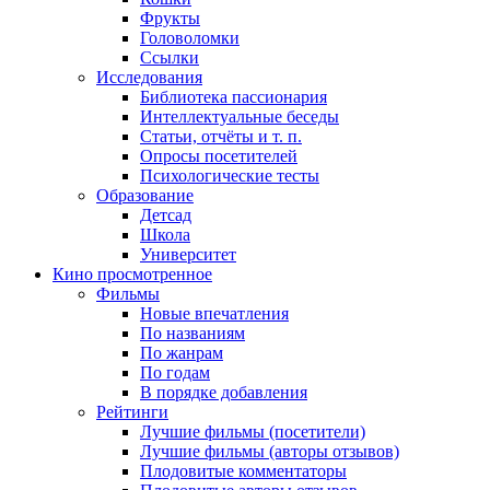
Фрукты
Головоломки
Ссылки
Исследования
Библиотека пассионария
Интеллектуальные беседы
Статьи, отчёты и т. п.
Опросы посетителей
Психологические тесты
Образование
Детсад
Школа
Университет
Кино
просмотренное
Фильмы
Новые впечатления
По названиям
По жанрам
По годам
В порядке добавления
Рейтинги
Лучшие фильмы (посетители)
Лучшие фильмы (авторы отзывов)
Плодовитые комментаторы