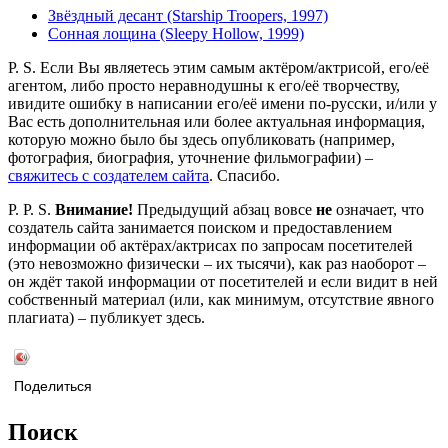
Звёздный десант (Starship Troopers, 1997)
Сонная лощина (Sleepy Hollow, 1999)
P. S. Если Вы являетесь этим самым актёром/актрисой, его/её
агентом, либо просто неравнодушны к его/её творчеству,
ивидите ошибку в написании его/её имени по-русски, и/или у
Вас есть дополнительная или более актуальная информация,
которую можно было бы здесь опубликовать (например,
фотография, биография, уточнение фильмографии) –
свяжитесь с создателем сайта
. Спасибо.
P. P. S.
Внимание!
Предыдущий абзац вовсе
не
означает, что
создатель сайта занимается поиском и предоставлением
информации об актёрах/актрисах по запросам посетителей
(это невозможно физически – их тысячи), как раз наоборот –
он ждёт такой информации от посетителей и если видит в ней
собственный материал (или, как минимум, отсутствие явного
плагиата) – публикует здесь.
Поделиться
Поиск