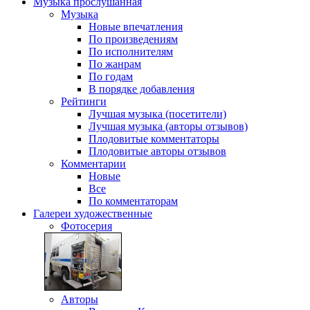
Музыка
прослушанная
Музыка
Новые впечатления
По произведениям
По исполнителям
По жанрам
По годам
В порядке добавления
Рейтинги
Лучшая музыка (посетители)
Лучшая музыка (авторы отзывов)
Плодовитые комментаторы
Плодовитые авторы отзывов
Комментарии
Новые
Все
По комментаторам
Галереи
художественные
Фотосерия
Авторы