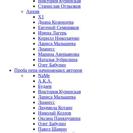
Виктория Куринская
Станислав Огрызков
Архив
X1
Диана Козинцева
Евгений Семиряков
Ирина Лагерь
Кирилл Николаенко
Лариса Малышева
Лианесс
Марина Аверьянова
Наталья Зубрилина
Олег Бабулин
Проба пера
начинающих авторов
NaMe
А.К.А.
Будаев
Виктория Куринская
Лариса Малышева
Лианесс
Людмила Котане
Николай Козлов
Оксана Панкрушина
Олег Бабулин
Павел Шамин