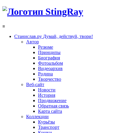
≡
Станислав.ру
Думай, действуй, твори!
Автор
Резюме
Принципы
Биография
Фотоальбом
Видеоархив
Родина
Творчество
Веб-сайт
Новости
История
Продвижение
Обратная связь
Карта сайта
Коллекции
Курьёзы
Транспорт
Кошки