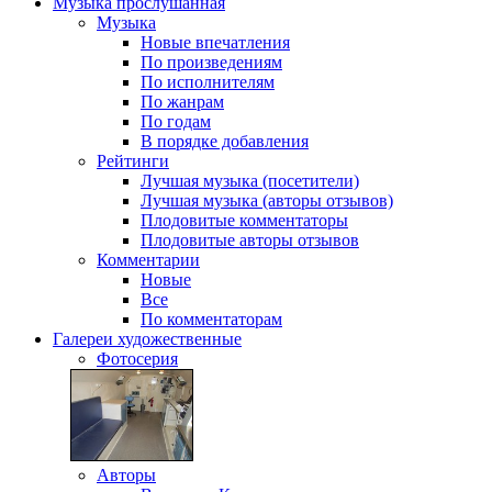
Музыка
прослушанная
Музыка
Новые впечатления
По произведениям
По исполнителям
По жанрам
По годам
В порядке добавления
Рейтинги
Лучшая музыка (посетители)
Лучшая музыка (авторы отзывов)
Плодовитые комментаторы
Плодовитые авторы отзывов
Комментарии
Новые
Все
По комментаторам
Галереи
художественные
Фотосерия
Авторы