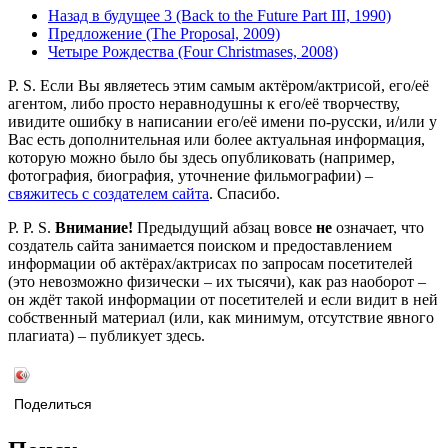
Назад в будущее 3 (Back to the Future Part III, 1990)
Предложение (The Proposal, 2009)
Четыре Рождества (Four Christmases, 2008)
P. S. Если Вы являетесь этим самым актёром/актрисой, его/её
агентом, либо просто неравнодушны к его/её творчеству,
ивидите ошибку в написании его/её имени по-русски, и/или у
Вас есть дополнительная или более актуальная информация,
которую можно было бы здесь опубликовать (например,
фотография, биография, уточнение фильмографии) –
свяжитесь с создателем сайта
. Спасибо.
P. P. S.
Внимание!
Предыдущий абзац вовсе
не
означает, что
создатель сайта занимается поиском и предоставлением
информации об актёрах/актрисах по запросам посетителей
(это невозможно физически – их тысячи), как раз наоборот –
он ждёт такой информации от посетителей и если видит в ней
собственный материал (или, как минимум, отсутствие явного
плагиата) – публикует здесь.
Поделиться