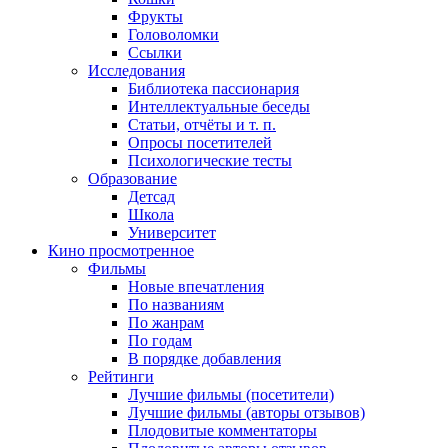
Фрукты
Головоломки
Ссылки
Исследования
Библиотека пассионария
Интеллектуальные беседы
Статьи, отчёты и т. п.
Опросы посетителей
Психологические тесты
Образование
Детсад
Школа
Университет
Кино
просмотренное
Фильмы
Новые впечатления
По названиям
По жанрам
По годам
В порядке добавления
Рейтинги
Лучшие фильмы (посетители)
Лучшие фильмы (авторы отзывов)
Плодовитые комментаторы