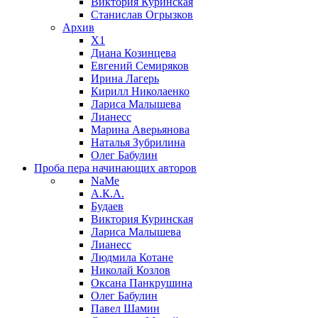
Виктория Куринская
Станислав Огрызков
Архив
X1
Диана Козинцева
Евгений Семиряков
Ирина Лагерь
Кирилл Николаенко
Лариса Малышева
Лианесс
Марина Аверьянова
Наталья Зубрилина
Олег Бабулин
Проба пера
начинающих авторов
NaMe
А.К.А.
Будаев
Виктория Куринская
Лариса Малышева
Лианесс
Людмила Котане
Николай Козлов
Оксана Панкрушина
Олег Бабулин
Павел Шамин