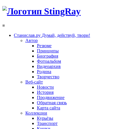
≡
Станислав.ру
Думай, действуй, твори!
Автор
Резюме
Принципы
Биография
Фотоальбом
Видеоархив
Родина
Творчество
Веб-сайт
Новости
История
Продвижение
Обратная связь
Карта сайта
Коллекции
Курьёзы
Транспорт
Кошки