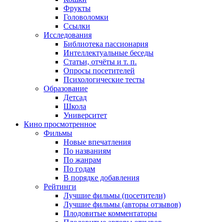
Фрукты
Головоломки
Ссылки
Исследования
Библиотека пассионария
Интеллектуальные беседы
Статьи, отчёты и т. п.
Опросы посетителей
Психологические тесты
Образование
Детсад
Школа
Университет
Кино
просмотренное
Фильмы
Новые впечатления
По названиям
По жанрам
По годам
В порядке добавления
Рейтинги
Лучшие фильмы (посетители)
Лучшие фильмы (авторы отзывов)
Плодовитые комментаторы