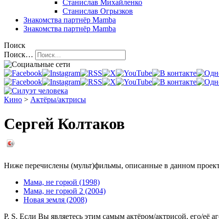
Станислав Михайленко
Станислав Огрызков
Знакомства
партнёр Mamba
Знакомства
партнёр Mamba
Поиск
Поиск…
Кино
>
Актёры/актрисы
Сергей Колтаков
Ниже перечислены (мульт)фильмы, описанные в данном проекте,
Мама, не горюй (1998)
Мама, не горюй 2 (2004)
Новая земля (2008)
P. S. Если Вы являетесь этим самым актёром/актрисой, его/её 