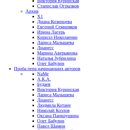
Виктория Куринская
Станислав Огрызков
Архив
X1
Диана Козинцева
Евгений Семиряков
Ирина Лагерь
Кирилл Николаенко
Лариса Малышева
Лианесс
Марина Аверьянова
Наталья Зубрилина
Олег Бабулин
Проба пера
начинающих авторов
NaMe
А.К.А.
Будаев
Виктория Куринская
Лариса Малышева
Лианесс
Людмила Котане
Николай Козлов
Оксана Панкрушина
Олег Бабулин
Павел Шамин