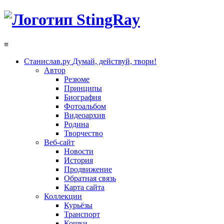
≡
Станислав.ру
Думай, действуй, твори!
Автор
Резюме
Принципы
Биография
Фотоальбом
Видеоархив
Родина
Творчество
Веб-сайт
Новости
История
Продвижение
Обратная связь
Карта сайта
Коллекции
Курьёзы
Транспорт
Кошки