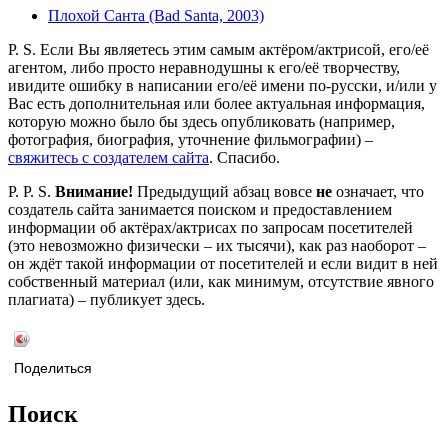
Плохой Санта (Bad Santa, 2003)
P. S. Если Вы являетесь этим самым актёром/актрисой, его/её
агентом, либо просто неравнодушны к его/её творчеству,
ивидите ошибку в написании его/её имени по-русски, и/или у
Вас есть дополнительная или более актуальная информация,
которую можно было бы здесь опубликовать (например,
фотография, биография, уточнение фильмографии) –
свяжитесь с создателем сайта
. Спасибо.
P. P. S.
Внимание!
Предыдущий абзац вовсе
не
означает, что
создатель сайта занимается поиском и предоставлением
информации об актёрах/актрисах по запросам посетителей
(это невозможно физически – их тысячи), как раз наоборот –
он ждёт такой информации от посетителей и если видит в ней
собственный материал (или, как минимум, отсутствие явного
плагиата) – публикует здесь.
Поделиться
Поиск