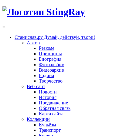
≡
Станислав.ру
Думай, действуй, твори!
Автор
Резюме
Принципы
Биография
Фотоальбом
Видеоархив
Родина
Творчество
Веб-сайт
Новости
История
Продвижение
Обратная связь
Карта сайта
Коллекции
Курьёзы
Транспорт
Кошки