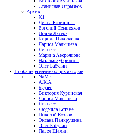
Виктория Куринская
Станислав Огрызков
Архив
X1
Диана Козинцева
Евгений Семиряков
Ирина Лагерь
Кирилл Николаенко
Лариса Малышева
Лианесс
Марина Аверьянова
Наталья Зубрилина
Олег Бабулин
Проба пера
начинающих авторов
NaMe
А.К.А.
Будаев
Виктория Куринская
Лариса Малышева
Лианесс
Людмила Котане
Николай Козлов
Оксана Панкрушина
Олег Бабулин
Павел Шамин