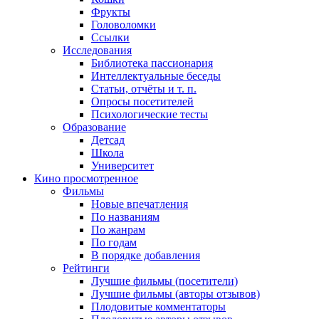
Фрукты
Головоломки
Ссылки
Исследования
Библиотека пассионария
Интеллектуальные беседы
Статьи, отчёты и т. п.
Опросы посетителей
Психологические тесты
Образование
Детсад
Школа
Университет
Кино
просмотренное
Фильмы
Новые впечатления
По названиям
По жанрам
По годам
В порядке добавления
Рейтинги
Лучшие фильмы (посетители)
Лучшие фильмы (авторы отзывов)
Плодовитые комментаторы