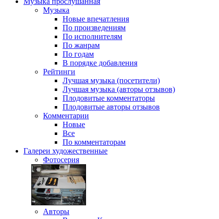
Музыка
прослушанная
Музыка
Новые впечатления
По произведениям
По исполнителям
По жанрам
По годам
В порядке добавления
Рейтинги
Лучшая музыка (посетители)
Лучшая музыка (авторы отзывов)
Плодовитые комментаторы
Плодовитые авторы отзывов
Комментарии
Новые
Все
По комментаторам
Галереи
художественные
Фотосерия
Авторы