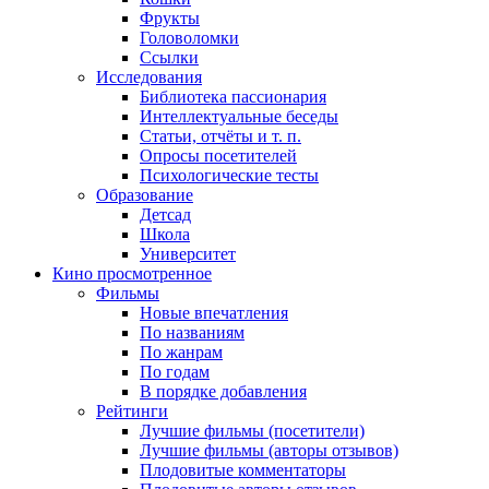
Фрукты
Головоломки
Ссылки
Исследования
Библиотека пассионария
Интеллектуальные беседы
Статьи, отчёты и т. п.
Опросы посетителей
Психологические тесты
Образование
Детсад
Школа
Университет
Кино
просмотренное
Фильмы
Новые впечатления
По названиям
По жанрам
По годам
В порядке добавления
Рейтинги
Лучшие фильмы (посетители)
Лучшие фильмы (авторы отзывов)
Плодовитые комментаторы