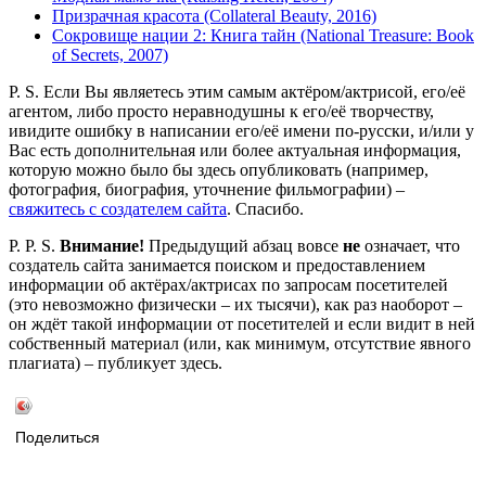
Призрачная красота (Collateral Beauty, 2016)
Сокровище нации 2: Книга тайн (National Treasure: Book
of Secrets, 2007)
P. S. Если Вы являетесь этим самым актёром/актрисой, его/её
агентом, либо просто неравнодушны к его/её творчеству,
ивидите ошибку в написании его/её имени по-русски, и/или у
Вас есть дополнительная или более актуальная информация,
которую можно было бы здесь опубликовать (например,
фотография, биография, уточнение фильмографии) –
свяжитесь с создателем сайта
. Спасибо.
P. P. S.
Внимание!
Предыдущий абзац вовсе
не
означает, что
создатель сайта занимается поиском и предоставлением
информации об актёрах/актрисах по запросам посетителей
(это невозможно физически – их тысячи), как раз наоборот –
он ждёт такой информации от посетителей и если видит в ней
собственный материал (или, как минимум, отсутствие явного
плагиата) – публикует здесь.
Поделиться