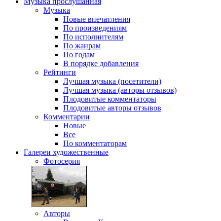
Музыка
прослушанная
Музыка
Новые впечатления
По произведениям
По исполнителям
По жанрам
По годам
В порядке добавления
Рейтинги
Лучшая музыка (посетители)
Лучшая музыка (авторы отзывов)
Плодовитые комментаторы
Плодовитые авторы отзывов
Комментарии
Новые
Все
По комментаторам
Галереи
художественные
Фотосерия
Авторы