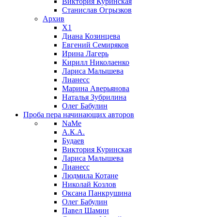
Виктория Куринская
Станислав Огрызков
Архив
X1
Диана Козинцева
Евгений Семиряков
Ирина Лагерь
Кирилл Николаенко
Лариса Малышева
Лианесс
Марина Аверьянова
Наталья Зубрилина
Олег Бабулин
Проба пера
начинающих авторов
NaMe
А.К.А.
Будаев
Виктория Куринская
Лариса Малышева
Лианесс
Людмила Котане
Николай Козлов
Оксана Панкрушина
Олег Бабулин
Павел Шамин