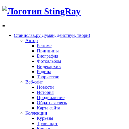
≡
Станислав.ру
Думай, действуй, твори!
Автор
Резюме
Принципы
Биография
Фотоальбом
Видеоархив
Родина
Творчество
Веб-сайт
Новости
История
Продвижение
Обратная связь
Карта сайта
Коллекции
Курьёзы
Транспорт
Кошки