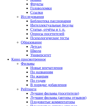
Фрукты
Головоломки
Ссылки
Исследования
Библиотека пассионария
Интеллектуальные беседы
Статьи, отчёты и т. п.
Опросы посетителей
Психологические тесты
Образование
Детсад
Школа
Университет
Кино
просмотренное
Фильмы
Новые впечатления
По названиям
По жанрам
По годам
В порядке добавления
Рейтинги
Лучшие фильмы (посетители)
Лучшие фильмы (авторы отзывов)
Плодовитые комментаторы