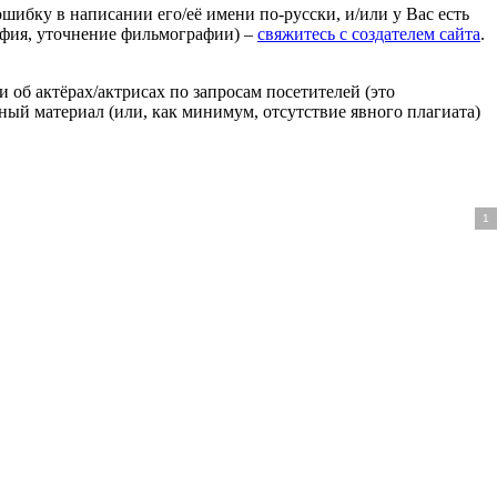
ошибку в написании его/её имени по-русски, и/или у Вас есть
афия, уточнение фильмографии) –
свяжитесь с создателем сайта
.
 об актёрах/актрисах по запросам посетителей (это
нный материал (или, как минимум, отсутствие явного плагиата)