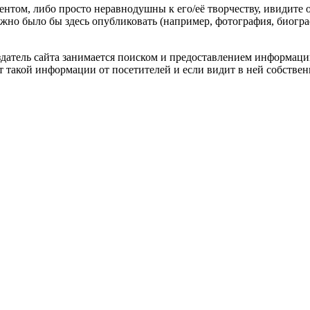
гентом, либо просто неравнодушны к его/её творчеству, ивидите 
жно было бы здесь опубликовать (например, фотография, биогр
оздатель сайта занимается поиском и предоставлением информации
ёт такой информации от посетителей и если видит в ней собстве