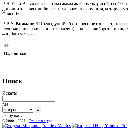
P. S. Если Вы являетесь этим самым актёром/актрисой, его/её а
дополнительная или более актуальная информация, которую мо
Спасибо.
P. P. S.
Внимание!
Предыдущий абзац вовсе
не
означает, что с
невозможно физически – их тысячи), как раз наоборот – он жд
– публикует здесь.
Поделиться
Поиск
Искать:
где:
Загрузка…
© 2000 – 2026 «
Станислав.ру
»