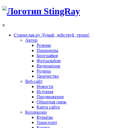
≡
Станислав.ру
Думай, действуй, твори!
Автор
Резюме
Принципы
Биография
Фотоальбом
Видеоархив
Родина
Творчество
Веб-сайт
Новости
История
Продвижение
Обратная связь
Карта сайта
Коллекции
Курьёзы
Транспорт
Кошки