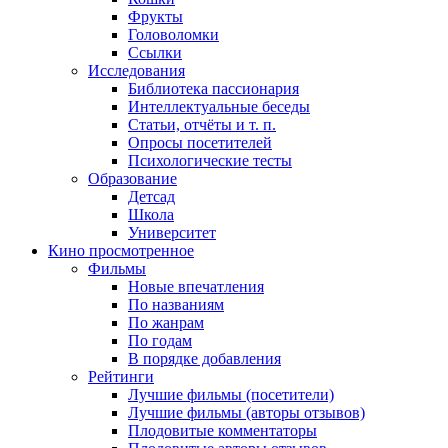
Фрукты
Головоломки
Ссылки
Исследования
Библиотека пассионария
Интеллектуальные беседы
Статьи, отчёты и т. п.
Опросы посетителей
Психологические тесты
Образование
Детсад
Школа
Университет
Кино
просмотренное
Фильмы
Новые впечатления
По названиям
По жанрам
По годам
В порядке добавления
Рейтинги
Лучшие фильмы (посетители)
Лучшие фильмы (авторы отзывов)
Плодовитые комментаторы