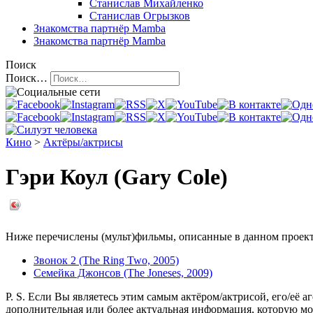
Станислав Михайленко
Станислав Огрызков
Знакомства
партнёр Mamba
Знакомства
партнёр Mamba
Поиск
Поиск…
Кино
>
Актёры/актрисы
Гэри Коул (Gary Cole)
Ниже перечислены (мульт)фильмы, описанные в данном проекте,
Звонок 2 (The Ring Two, 2005)
Семейка Джонсов (The Joneses, 2009)
P. S. Если Вы являетесь этим самым актёром/актрисой, его/её а
дополнительная или более актуальная информация, которую мо