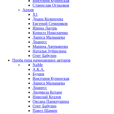
Виктория Куринская
Станислав Огрызков
Архив
X1
Диана Козинцева
Евгений Семиряков
Ирина Лагерь
Кирилл Николаенко
Лариса Малышева
Лианесс
Марина Аверьянова
Наталья Зубрилина
Олег Бабулин
Проба пера
начинающих авторов
NaMe
А.К.А.
Будаев
Виктория Куринская
Лариса Малышева
Лианесс
Людмила Котане
Николай Козлов
Оксана Панкрушина
Олег Бабулин
Павел Шамин