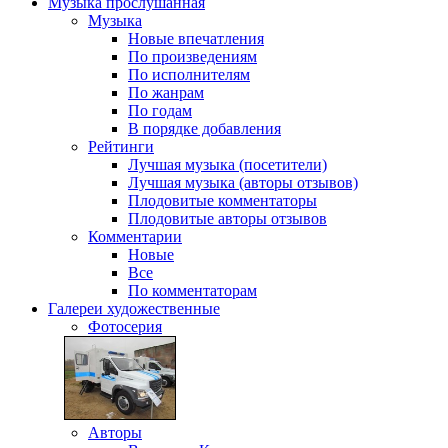
Музыка
прослушанная
Музыка
Новые впечатления
По произведениям
По исполнителям
По жанрам
По годам
В порядке добавления
Рейтинги
Лучшая музыка (посетители)
Лучшая музыка (авторы отзывов)
Плодовитые комментаторы
Плодовитые авторы отзывов
Комментарии
Новые
Все
По комментаторам
Галереи
художественные
Фотосерия
Авторы