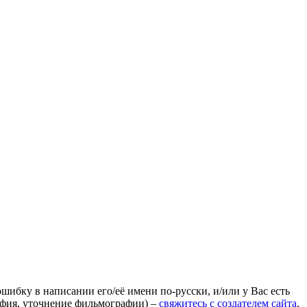
ошибку в написании его/её имени по-русски, и/или у Вас есть
афия, уточнение фильмографии) –
свяжитесь с создателем сайта
.