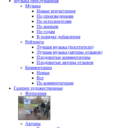
Музыка
прослушанная
Музыка
Новые впечатления
По произведениям
По исполнителям
По жанрам
По годам
В порядке добавления
Рейтинги
Лучшая музыка (посетители)
Лучшая музыка (авторы отзывов)
Плодовитые комментаторы
Плодовитые авторы отзывов
Комментарии
Новые
Все
По комментаторам
Галереи
художественные
Фотосерия
Авторы