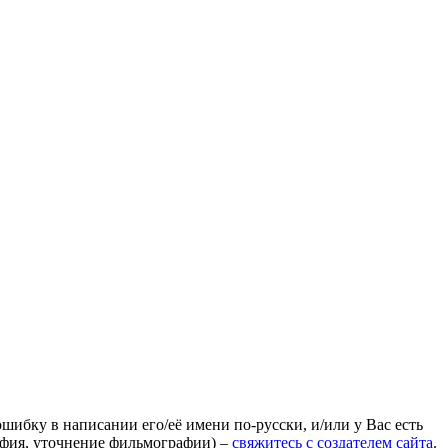
ошибку в написании его/её имени по-русски, и/или у Вас есть
афия, уточнение фильмографии) –
свяжитесь с создателем сайта
.