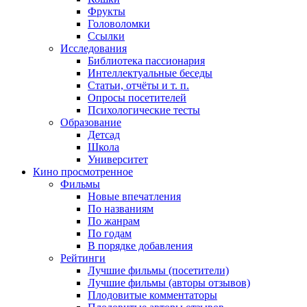
Фрукты
Головоломки
Ссылки
Исследования
Библиотека пассионария
Интеллектуальные беседы
Статьи, отчёты и т. п.
Опросы посетителей
Психологические тесты
Образование
Детсад
Школа
Университет
Кино
просмотренное
Фильмы
Новые впечатления
По названиям
По жанрам
По годам
В порядке добавления
Рейтинги
Лучшие фильмы (посетители)
Лучшие фильмы (авторы отзывов)
Плодовитые комментаторы