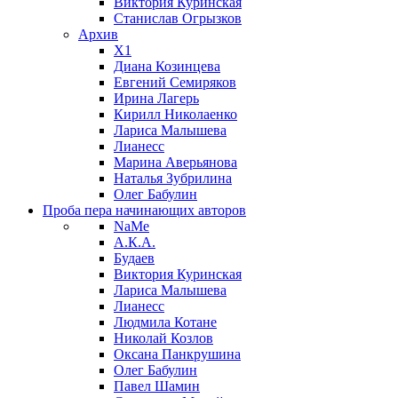
Виктория Куринская
Станислав Огрызков
Архив
X1
Диана Козинцева
Евгений Семиряков
Ирина Лагерь
Кирилл Николаенко
Лариса Малышева
Лианесс
Марина Аверьянова
Наталья Зубрилина
Олег Бабулин
Проба пера
начинающих авторов
NaMe
А.К.А.
Будаев
Виктория Куринская
Лариса Малышева
Лианесс
Людмила Котане
Николай Козлов
Оксана Панкрушина
Олег Бабулин
Павел Шамин