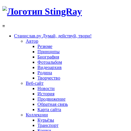
≡
Станислав.ру
Думай, действуй, твори!
Автор
Резюме
Принципы
Биография
Фотоальбом
Видеоархив
Родина
Творчество
Веб-сайт
Новости
История
Продвижение
Обратная связь
Карта сайта
Коллекции
Курьёзы
Транспорт
Кошки