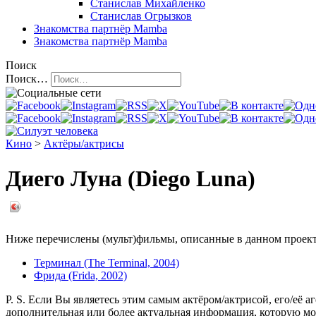
Станислав Михайленко
Станислав Огрызков
Знакомства
партнёр Mamba
Знакомства
партнёр Mamba
Поиск
Поиск…
Кино
>
Актёры/актрисы
Диего Луна (Diego Luna)
Ниже перечислены (мульт)фильмы, описанные в данном проекте,
Терминал (The Terminal, 2004)
Фрида (Frida, 2002)
P. S. Если Вы являетесь этим самым актёром/актрисой, его/её а
дополнительная или более актуальная информация, которую мо