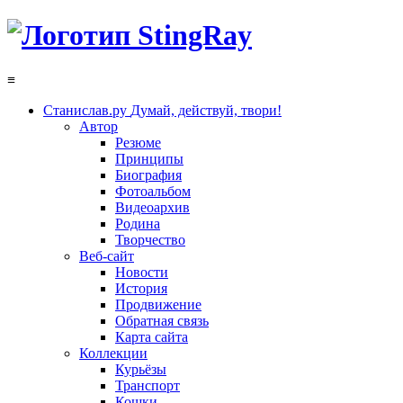
≡
Станислав.ру
Думай, действуй, твори!
Автор
Резюме
Принципы
Биография
Фотоальбом
Видеоархив
Родина
Творчество
Веб-сайт
Новости
История
Продвижение
Обратная связь
Карта сайта
Коллекции
Курьёзы
Транспорт
Кошки