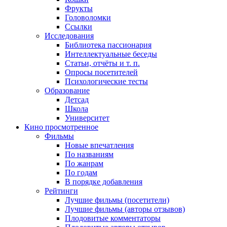
Фрукты
Головоломки
Ссылки
Исследования
Библиотека пассионария
Интеллектуальные беседы
Статьи, отчёты и т. п.
Опросы посетителей
Психологические тесты
Образование
Детсад
Школа
Университет
Кино
просмотренное
Фильмы
Новые впечатления
По названиям
По жанрам
По годам
В порядке добавления
Рейтинги
Лучшие фильмы (посетители)
Лучшие фильмы (авторы отзывов)
Плодовитые комментаторы