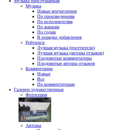
Музыка
прослушанная
Музыка
Новые впечатления
По произведениям
По исполнителям
По жанрам
По годам
В порядке добавления
Рейтинги
Лучшая музыка (посетители)
Лучшая музыка (авторы отзывов)
Плодовитые комментаторы
Плодовитые авторы отзывов
Комментарии
Новые
Все
По комментаторам
Галереи
художественные
Фотосерия
Авторы