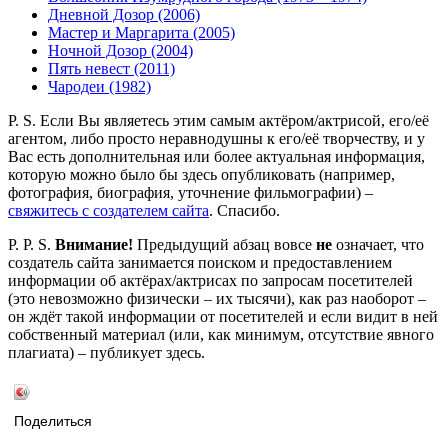
Дневной Дозор (2006)
Мастер и Маргарита (2005)
Ночной Дозор (2004)
Пять невест (2011)
Чародеи (1982)
P. S. Если Вы являетесь этим самым актёром/актрисой, его/её
агентом, либо просто неравнодушны к его/её творчеству, и у
Вас есть дополнительная или более актуальная информация,
которую можно было бы здесь опубликовать (например,
фотография, биография, уточнение фильмографии) –
свяжитесь с создателем сайта
. Спасибо.
P. P. S.
Внимание!
Предыдущий абзац вовсе
не
означает, что
создатель сайта занимается поиском и предоставлением
информации об актёрах/актрисах по запросам посетителей
(это невозможно физически – их тысячи), как раз наоборот –
он ждёт такой информации от посетителей и если видит в ней
собственный материал (или, как минимум, отсутствие явного
плагиата) – публикует здесь.
Поделиться