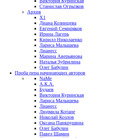
Виктория Куринская
Станислав Огрызков
Архив
X1
Диана Козинцева
Евгений Семиряков
Ирина Лагерь
Кирилл Николаенко
Лариса Малышева
Лианесс
Марина Аверьянова
Наталья Зубрилина
Олег Бабулин
Проба пера
начинающих авторов
NaMe
А.К.А.
Будаев
Виктория Куринская
Лариса Малышева
Лианесс
Людмила Котане
Николай Козлов
Оксана Панкрушина
Олег Бабулин
Павел Шамин