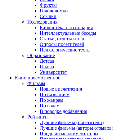
Фрукты
Головоломки
Ссылки
Исследования
Библиотека пассионария
Интеллектуальные беседы
Статьи, отчёты и т. п.
Опросы посетителей
Психологические тесты
Образование
Детсад
Школа
Университет
Кино
просмотренное
Фильмы
Новые впечатления
По названиям
По жанрам
По годам
В порядке добавления
Рейтинги
Лучшие фильмы (посетители)
Лучшие фильмы (авторы отзывов)
Плодовитые комментаторы