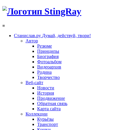
≡
Станислав.ру
Думай, действуй, твори!
Автор
Резюме
Принципы
Биография
Фотоальбом
Видеоархив
Родина
Творчество
Веб-сайт
Новости
История
Продвижение
Обратная связь
Карта сайта
Коллекции
Курьёзы
Транспорт
Кошки