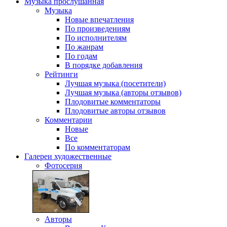
Музыка
прослушанная
Музыка
Новые впечатления
По произведениям
По исполнителям
По жанрам
По годам
В порядке добавления
Рейтинги
Лучшая музыка (посетители)
Лучшая музыка (авторы отзывов)
Плодовитые комментаторы
Плодовитые авторы отзывов
Комментарии
Новые
Все
По комментаторам
Галереи
художественные
Фотосерия
Авторы