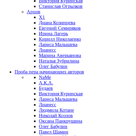
Виктория Куринская
Станислав Огрызков
Архив
X1
Диана Козинцева
Евгений Семиряков
Ирина Лагерь
Кирилл Николаенко
Лариса Малышева
Лианесс
Марина Аверьянова
Наталья Зубрилина
Олег Бабулин
Проба пера
начинающих авторов
NaMe
А.К.А.
Будаев
Виктория Куринская
Лариса Малышева
Лианесс
Людмила Котане
Николай Козлов
Оксана Панкрушина
Олег Бабулин
Павел Шамин