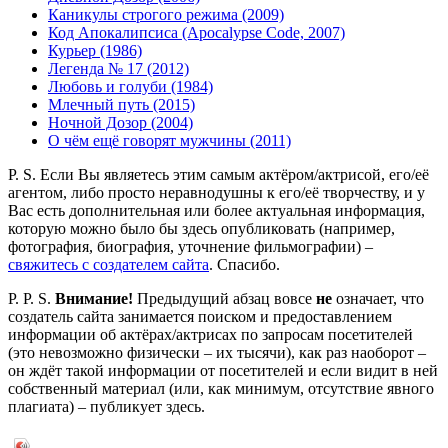
Каникулы строгого режима (2009)
Код Апокалипсиса (Apocalypse Code, 2007)
Курьер (1986)
Легенда № 17 (2012)
Любовь и голуби (1984)
Млечный путь (2015)
Ночной Дозор (2004)
О чём ещё говорят мужчины (2011)
P. S. Если Вы являетесь этим самым актёром/актрисой, его/её
агентом, либо просто неравнодушны к его/её творчеству, и у
Вас есть дополнительная или более актуальная информация,
которую можно было бы здесь опубликовать (например,
фотография, биография, уточнение фильмографии) –
свяжитесь с создателем сайта
. Спасибо.
P. P. S.
Внимание!
Предыдущий абзац вовсе
не
означает, что
создатель сайта занимается поиском и предоставлением
информации об актёрах/актрисах по запросам посетителей
(это невозможно физически – их тысячи), как раз наоборот –
он ждёт такой информации от посетителей и если видит в ней
собственный материал (или, как минимум, отсутствие явного
плагиата) – публикует здесь.