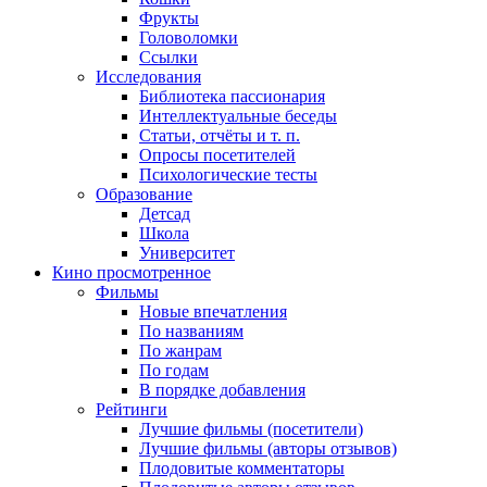
Фрукты
Головоломки
Ссылки
Исследования
Библиотека пассионария
Интеллектуальные беседы
Статьи, отчёты и т. п.
Опросы посетителей
Психологические тесты
Образование
Детсад
Школа
Университет
Кино
просмотренное
Фильмы
Новые впечатления
По названиям
По жанрам
По годам
В порядке добавления
Рейтинги
Лучшие фильмы (посетители)
Лучшие фильмы (авторы отзывов)
Плодовитые комментаторы