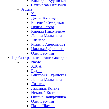
Виктория Куринская
Станислав Огрызков
Архив
X1
Диана Козинцева
Евгений Семиряков
Ирина Лагерь
Кирилл Николаенко
Лариса Малышева
Лианесс
Марина Аверьянова
Наталья Зубрилина
Олег Бабулин
Проба пера
начинающих авторов
NaMe
А.К.А.
Будаев
Виктория Куринская
Лариса Малышева
Лианесс
Людмила Котане
Николай Козлов
Оксана Панкрушина
Олег Бабулин
Павел Шамин