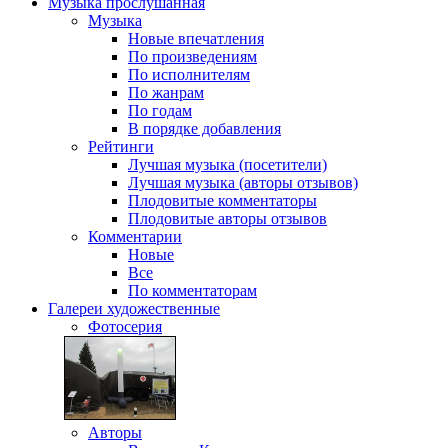
Музыка
прослушанная
Музыка
Новые впечатления
По произведениям
По исполнителям
По жанрам
По годам
В порядке добавления
Рейтинги
Лучшая музыка (посетители)
Лучшая музыка (авторы отзывов)
Плодовитые комментаторы
Плодовитые авторы отзывов
Комментарии
Новые
Все
По комментаторам
Галереи
художественные
Фотосерия
Авторы