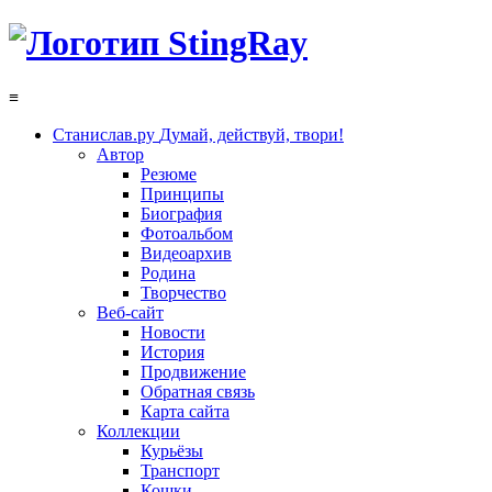
≡
Станислав.ру
Думай, действуй, твори!
Автор
Резюме
Принципы
Биография
Фотоальбом
Видеоархив
Родина
Творчество
Веб-сайт
Новости
История
Продвижение
Обратная связь
Карта сайта
Коллекции
Курьёзы
Транспорт
Кошки