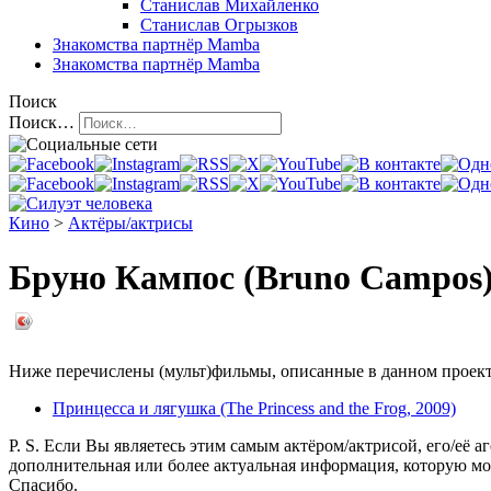
Станислав Михайленко
Станислав Огрызков
Знакомства
партнёр Mamba
Знакомства
партнёр Mamba
Поиск
Поиск…
Кино
>
Актёры/актрисы
Бруно Кампос (Bruno Campos
Ниже перечислены (мульт)фильмы, описанные в данном проекте,
Принцесса и лягушка (The Princess and the Frog, 2009)
P. S. Если Вы являетесь этим самым актёром/актрисой, его/её а
дополнительная или более актуальная информация, которую мо
Спасибо.