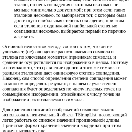
эталон, степень совпадения с которым оказалась не
меньше минимально допустимой; при этом если таких
эталонов несколько, то выбирается тот, с которым была
достигнута наибольшая степень совпадения; при этом
если эталонов с одинаковой наибольшей степенью
совпадения несколько, выбирается первый по перечню
алфавита.
Основной недостаток метода состоит в том, что он не
учитывает, (не)совпадение распознаваемого символа и
эталона по ключевым моментам (признакам символа), и
сравнение осуществляется по изображению в целом. Поэтому
и возможно то, что сравнение одного и того же символа с
разными эталонами даст одинаковую степень совпадения.
Наконец, сам способ определения степени совпадения может
во многом определять результат; в нашем случае степень
совпадения будет определяться по числу нулевых точек на
совмещённом изображении, отнесённым к числу точек на
изображении распознаваемого символа.
Для хранения описаний изображений символов можно
использовать невизуальный объект TStringList, позволяющий
легко работать со списком значений произвольной длины.
Принятый формат хранения значений координат при этом
может выглядеть так: