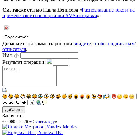
См. также
статью Павла Денисова «
Распознавание текста на
примере защитной картинки SMS-отправки
».
Поделиться
Добавьте свой комментарий или
войдите, чтобы подписаться/
отписаться
.
Имя:
Результат операции:
Загрузка…
© 2000 – 2026 «
Станислав.ру
»