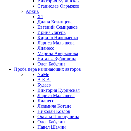
Виктория Куринская
Станислав Огрызков
Архив
X1
Диана Козинцева
Евгений Семиряков
Ирина Лагерь
Кирилл Николаенко
Лариса Малышева
Лианесс
Марина Аверьянова
Наталья Зубрилина
Олег Бабулин
Проба пера
начинающих авторов
NaMe
А.К.А.
Будаев
Виктория Куринская
Лариса Малышева
Лианесс
Людмила Котане
Николай Козлов
Оксана Панкрушина
Олег Бабулин
Павел Шамин