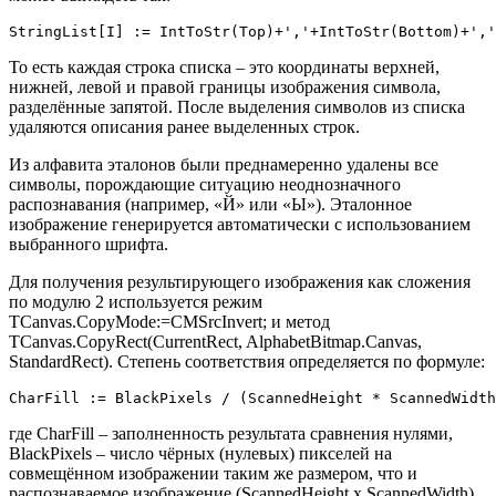
StringList[I] := IntToStr(Top)+','+IntToStr(Bottom)+','
То есть каждая строка списка – это координаты верхней,
нижней, левой и правой границы изображения символа,
разделённые запятой. После выделения символов из списка
удаляются описания ранее выделенных строк.
Из алфавита эталонов были преднамеренно удалены все
символы, порождающие ситуацию неоднозначного
распознавания (например, «Й» или «Ы»). Эталонное
изображение генерируется автоматически с использованием
выбранного шрифта.
Для получения результирующего изображения как сложения
по модулю 2 используется режим
TCanvas.CopyMode:=CMSrcInvert; и метод
TCanvas.CopyRect(CurrentRect, AlphabetBitmap.Canvas,
StandardRect). Степень соответствия определяется по формуле:
CharFill := BlackPixels / (ScannedHeight * ScannedWidth
где CharFill – заполненность результата сравнения нулями,
BlackPixels – число чёрных (нулевых) пикселей на
совмещённом изображении таким же размером, что и
распознаваемое изображение (ScannedHeight x ScannedWidth).