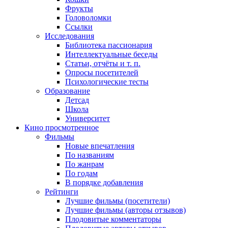
Фрукты
Головоломки
Ссылки
Исследования
Библиотека пассионария
Интеллектуальные беседы
Статьи, отчёты и т. п.
Опросы посетителей
Психологические тесты
Образование
Детсад
Школа
Университет
Кино
просмотренное
Фильмы
Новые впечатления
По названиям
По жанрам
По годам
В порядке добавления
Рейтинги
Лучшие фильмы (посетители)
Лучшие фильмы (авторы отзывов)
Плодовитые комментаторы