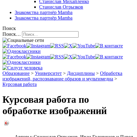
Станислав Михайленко
Станислав Огрызков
Знакомства
партнёр Mamba
Знакомства
партнёр Mamba
Поиск
Поиск…
Образование
>
Университет
>
Дисциплины
>
Обработка
изображений, распознавание образов и мультимедиа
>
Курсовая работа
Курсовая работа по
обработке изображений
Авторы:
Станислав Огрызков
,
Иван Головинов
и
Павел