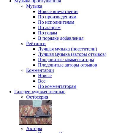
Музыка
прослушанная
Музыка
Новые впечатления
По произведениям
По исполнителям
По жанрам
По годам
В порядке добавления
Рейтинги
Лучшая музыка (посетители)
Лучшая музыка (авторы отзывов)
Плодовитые комментаторы
Плодовитые авторы отзывов
Комментарии
Новые
Все
По комментаторам
Галереи
художественные
Фотосерия
Авторы