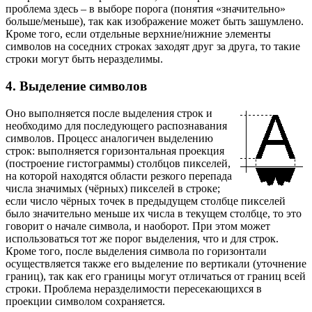
проблема здесь – в выборе порога (понятия «значительно»
больше/меньше), так как изображение может быть зашумлено.
Кроме того, если отдельные верхние/нижние элементы
символов на соседних строках заходят друг за друга, то такие
строки могут быть неразделимы.
4. Выделение символов
Оно выполняется после выделения строк и
необходимо для последующего распознавания
символов. Процесс аналогичен выделению
строк: выполняется горизонтальная проекция
(построение гистограммы) столбцов пикселей,
на которой находятся области резкого перепада
числа значимых (чёрных) пикселей в строке;
если число чёрных точек в предыдущем столбце пикселей
было значительно меньше их числа в текущем столбце, то это
говорит о начале символа, и наоборот. При этом может
использоваться тот же порог выделения, что и для строк.
Кроме того, после выделения символа по горизонтали
осуществляется также его выделение по вертикали (уточнение
границ), так как его границы могут отличаться от границ всей
строки. Проблема неразделимости пересекающихся в
проекции символом сохраняется.