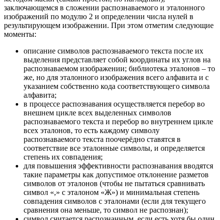
заключающемся в сложении распознаваемого и эталонного
изображений по модулю 2 и определении числа нулей в
результирующем изображении. При этом отметим следующие
моменты:
описание символов распознаваемого текста после их
выделения представляет собой координаты их углов на
распознаваемом изображении; библиотека эталонов – то
же, но для эталонного изображения всего алфавита и с
указанием собственно кода соответствующего символа
алфавита;
в процессе распознавания осуществляется перебор во
внешнем цикле всех выделенных символов
распознаваемого текста и перебор во внутреннем цикле
всех эталонов, то есть каждому символу
распознаваемого текста поочерёдно ставятся в
соответствие все эталонные символы, и определяется
степень их совпадения;
для повышения эффективности распознавания вводятся
такие параметры как допустимое отклонение разметов
символов от эталонов (чтобы не пытаться сравнивать
символ «,» с эталоном «Ж») и минимальная степень
совпадения символов с эталонами (если для текущего
сравнения она меньше, то символ не распознан);
символ считается распознанным, если есть хотя бы один