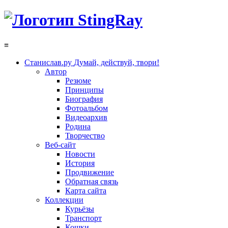
≡
Станислав.ру
Думай, действуй, твори!
Автор
Резюме
Принципы
Биография
Фотоальбом
Видеоархив
Родина
Творчество
Веб-сайт
Новости
История
Продвижение
Обратная связь
Карта сайта
Коллекции
Курьёзы
Транспорт
Кошки