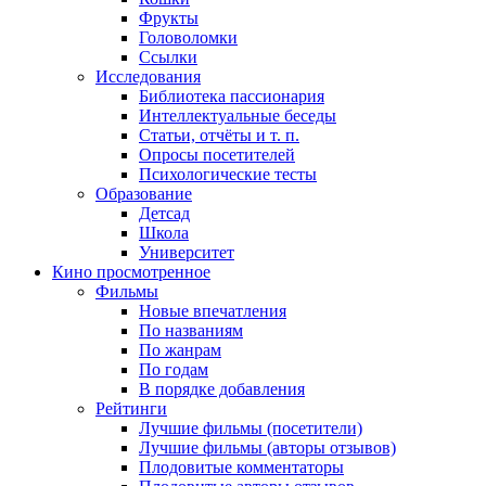
Фрукты
Головоломки
Ссылки
Исследования
Библиотека пассионария
Интеллектуальные беседы
Статьи, отчёты и т. п.
Опросы посетителей
Психологические тесты
Образование
Детсад
Школа
Университет
Кино
просмотренное
Фильмы
Новые впечатления
По названиям
По жанрам
По годам
В порядке добавления
Рейтинги
Лучшие фильмы (посетители)
Лучшие фильмы (авторы отзывов)
Плодовитые комментаторы