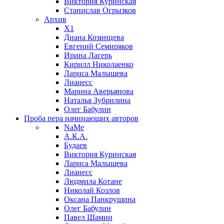
Виктория Куринская
Станислав Огрызков
Архив
X1
Диана Козинцева
Евгений Семиряков
Ирина Лагерь
Кирилл Николаенко
Лариса Малышева
Лианесс
Марина Аверьянова
Наталья Зубрилина
Олег Бабулин
Проба пера
начинающих авторов
NaMe
А.К.А.
Будаев
Виктория Куринская
Лариса Малышева
Лианесс
Людмила Котане
Николай Козлов
Оксана Панкрушина
Олег Бабулин
Павел Шамин