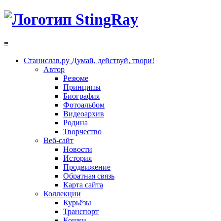
≡
Станислав.ру
Думай, действуй, твори!
Автор
Резюме
Принципы
Биография
Фотоальбом
Видеоархив
Родина
Творчество
Веб-сайт
Новости
История
Продвижение
Обратная связь
Карта сайта
Коллекции
Курьёзы
Транспорт
Кошки