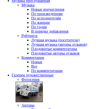
Музыка
прослушанная
Музыка
Новые впечатления
По произведениям
По исполнителям
По жанрам
По годам
В порядке добавления
Рейтинги
Лучшая музыка (посетители)
Лучшая музыка (авторы отзывов)
Плодовитые комментаторы
Плодовитые авторы отзывов
Комментарии
Новые
Все
По комментаторам
Галереи
художественные
Фотосерия
Авторы