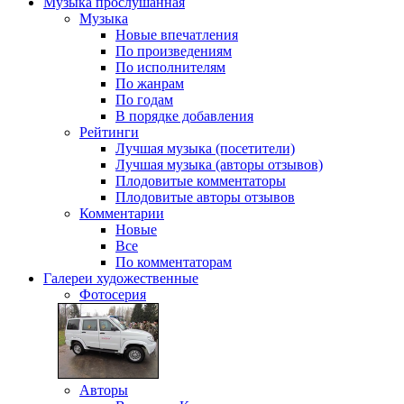
Музыка
прослушанная
Музыка
Новые впечатления
По произведениям
По исполнителям
По жанрам
По годам
В порядке добавления
Рейтинги
Лучшая музыка (посетители)
Лучшая музыка (авторы отзывов)
Плодовитые комментаторы
Плодовитые авторы отзывов
Комментарии
Новые
Все
По комментаторам
Галереи
художественные
Фотосерия
Авторы