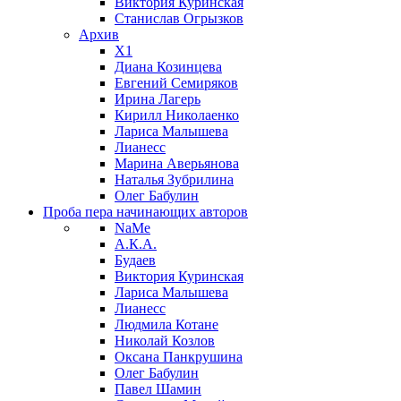
Виктория Куринская
Станислав Огрызков
Архив
X1
Диана Козинцева
Евгений Семиряков
Ирина Лагерь
Кирилл Николаенко
Лариса Малышева
Лианесс
Марина Аверьянова
Наталья Зубрилина
Олег Бабулин
Проба пера
начинающих авторов
NaMe
А.К.А.
Будаев
Виктория Куринская
Лариса Малышева
Лианесс
Людмила Котане
Николай Козлов
Оксана Панкрушина
Олег Бабулин
Павел Шамин