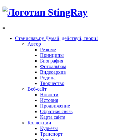
≡
Станислав.ру
Думай, действуй, твори!
Автор
Резюме
Принципы
Биография
Фотоальбом
Видеоархив
Родина
Творчество
Веб-сайт
Новости
История
Продвижение
Обратная связь
Карта сайта
Коллекции
Курьёзы
Транспорт
Кошки