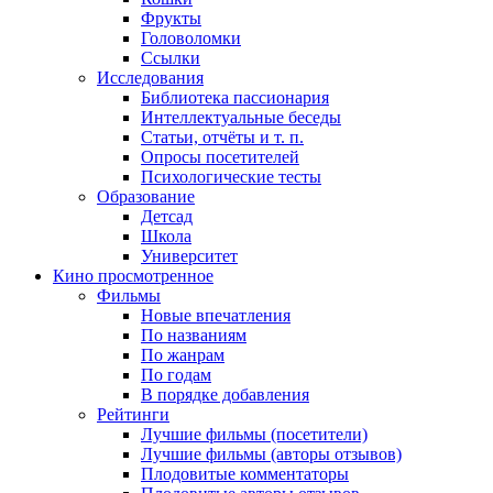
Фрукты
Головоломки
Ссылки
Исследования
Библиотека пассионария
Интеллектуальные беседы
Статьи, отчёты и т. п.
Опросы посетителей
Психологические тесты
Образование
Детсад
Школа
Университет
Кино
просмотренное
Фильмы
Новые впечатления
По названиям
По жанрам
По годам
В порядке добавления
Рейтинги
Лучшие фильмы (посетители)
Лучшие фильмы (авторы отзывов)
Плодовитые комментаторы