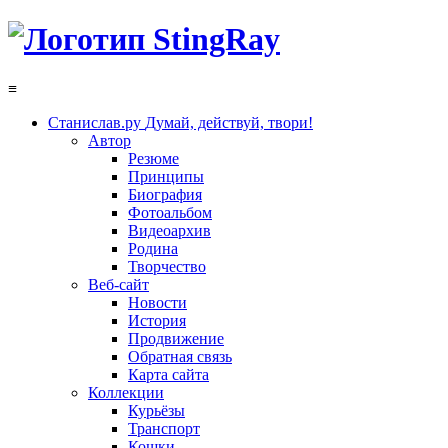
≡
Станислав.ру
Думай, действуй, твори!
Автор
Резюме
Принципы
Биография
Фотоальбом
Видеоархив
Родина
Творчество
Веб-сайт
Новости
История
Продвижение
Обратная связь
Карта сайта
Коллекции
Курьёзы
Транспорт
Кошки