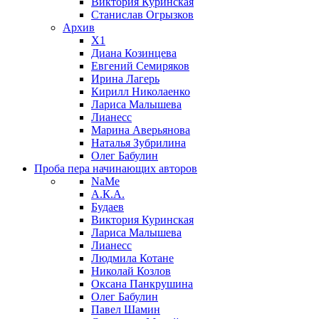
Виктория Куринская
Станислав Огрызков
Архив
X1
Диана Козинцева
Евгений Семиряков
Ирина Лагерь
Кирилл Николаенко
Лариса Малышева
Лианесс
Марина Аверьянова
Наталья Зубрилина
Олег Бабулин
Проба пера
начинающих авторов
NaMe
А.К.А.
Будаев
Виктория Куринская
Лариса Малышева
Лианесс
Людмила Котане
Николай Козлов
Оксана Панкрушина
Олег Бабулин
Павел Шамин