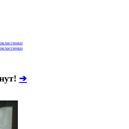
нут!
➔