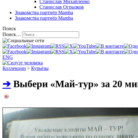
Станислав Михайленко
Станислав Огрызков
Знакомства
партнёр Mamba
Знакомства
партнёр Mamba
Поиск
Поиск…
ENG
Коллекции
>
Курьёзы
➔
Выбери «Май-тур» за 20 ми