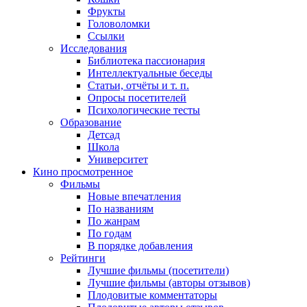
Фрукты
Головоломки
Ссылки
Исследования
Библиотека пассионария
Интеллектуальные беседы
Статьи, отчёты и т. п.
Опросы посетителей
Психологические тесты
Образование
Детсад
Школа
Университет
Кино
просмотренное
Фильмы
Новые впечатления
По названиям
По жанрам
По годам
В порядке добавления
Рейтинги
Лучшие фильмы (посетители)
Лучшие фильмы (авторы отзывов)
Плодовитые комментаторы