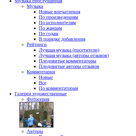
Музыка
прослушанная
Музыка
Новые впечатления
По произведениям
По исполнителям
По жанрам
По годам
В порядке добавления
Рейтинги
Лучшая музыка (посетители)
Лучшая музыка (авторы отзывов)
Плодовитые комментаторы
Плодовитые авторы отзывов
Комментарии
Новые
Все
По комментаторам
Галереи
художественные
Фотосерия
Авторы