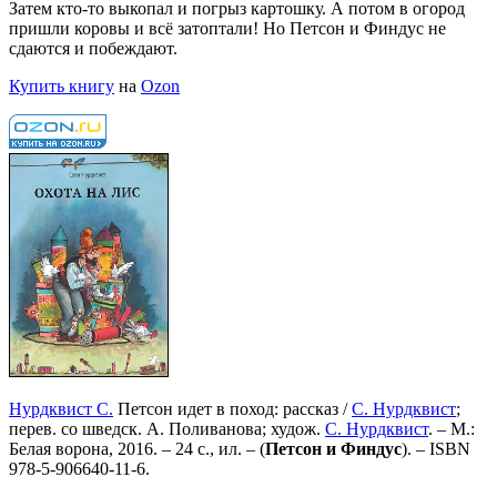
Затем кто-то выкопал и погрыз картошку. А потом в огород
пришли коровы и всё затоптали! Но Петсон и Финдус не
сдаются и побеждают.
Купить книгу
на
Ozon
Нурдквист С.
Петсон идет в поход: рассказ /
С. Нурдквист
;
перев. со шведск. А. Поливанова; худож.
С. Нурдквист
. – М.:
Белая ворона, 2016. – 24 с., ил. – (
Петсон и Финдус
). –
ISBN
978-5-906640-11-6
.