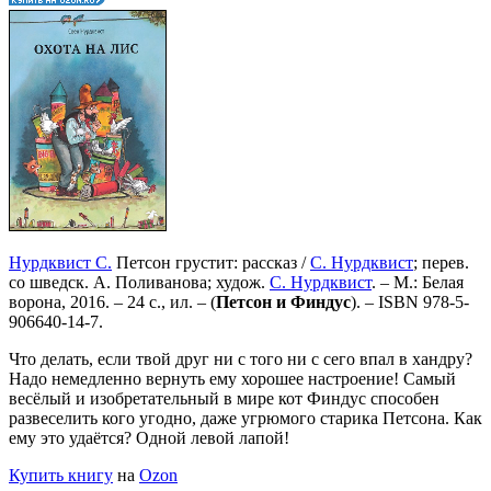
Нурдквист С.
Петсон грустит: рассказ /
С. Нурдквист
; перев.
со шведск. А. Поливанова; худож.
С. Нурдквист
. – М.: Белая
ворона, 2016. – 24 с., ил. – (
Петсон и Финдус
). –
ISBN 978-5-
906640-14-7
.
Что делать, если твой друг ни с того ни с сего впал в хандру?
Надо немедленно вернуть ему хорошее настроение! Самый
весёлый и изобретательный в мире кот Финдус способен
развеселить кого угодно, даже угрюмого старика Петсона. Как
ему это удаётся? Одной левой лапой!
Купить книгу
на
Ozon