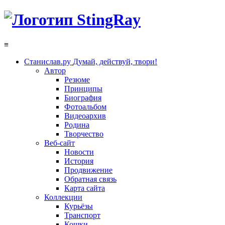
≡
Станислав.ру
Думай, действуй, твори!
Автор
Резюме
Принципы
Биография
Фотоальбом
Видеоархив
Родина
Творчество
Веб-сайт
Новости
История
Продвижение
Обратная связь
Карта сайта
Коллекции
Курьёзы
Транспорт
Кошки