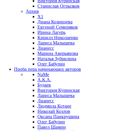
Виктория Куринская
Станислав Огрызков
Архив
X1
Диана Козинцева
Евгений Семиряков
Ирина Лагерь
Кирилл Николаенко
Лариса Малышева
Лианесс
Марина Аверьянова
Наталья Зубрилина
Олег Бабулин
Проба пера
начинающих авторов
NaMe
А.К.А.
Будаев
Виктория Куринская
Лариса Малышева
Лианесс
Людмила Котане
Николай Козлов
Оксана Панкрушина
Олег Бабулин
Павел Шамин