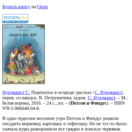
Купить книгу
на
Ozon
Нурдквист С.
Переполох в огороде: рассказ /
С. Нурдквист
;
перев. со шведск. В. Петруничева; худож.
С. Нурдквист
. – М.:
Белая ворона, 2016. – 24 с., ил. – (
Петсон и Финдус
). –
ISBN
978-5-906640-04-8
.
В одно чудесное весеннее утро Петсон и Финдус решили
посадить морковку, картошку и тефтельку. Но не тут-то было:
сначала куры разворошили все грядки в поисках червяков.