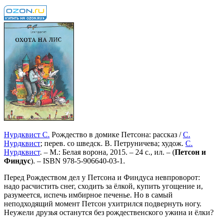
Нурдквист С.
Рождество в домике Петсона: рассказ /
С.
Нурдквист
; перев. со шведск. В. Петруничева; худож.
С.
Нурдквист
. – М.: Белая ворона, 2015. – 24 с., ил. – (
Петсон и
Финдус
). –
ISBN 978-5-906640-03-1
.
Перед Рождеством дел у Петсона и Финдуса невпроворот:
надо расчистить снег, сходить за ёлкой, купить угощение и,
разумеется, испечь имбирное печенье. Но в самый
неподходящий момент Петсон ухитрился подвернуть ногу.
Неужели друзья останутся без рождественского ужина и ёлки?