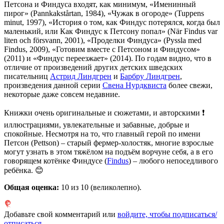
Петсона и Финдуса входят, как минимум, «Именинный
пирог» (Pannkakstårtan, 1984), «Чужак в огороде» (Tuppens
minut, 1997), «История о том, как Финдус потерялся, когда был
маленький, или Как Финдус к Петсону попал» (När Findus var
liten och försvann, 2001), «Проделки Финдуса» (Pyssla med
Findus, 2009), «Готовим вместе с Петсоном и Финдусом»
(2011) и «Финдус переезжает» (2014). По годам видно, что в
отличие от произведений других детских шведских
писательниц
Астрид Линдгрен
и
Барбру Линдгрен
,
произведения данной серии
Свена Нурдквиста
более свежи,
некоторые даже совсем недавние.
Книжки очень оригинальные и сюжетами, и авторскими ❗️
иллюстрациями, увлекательные и забавные, добрые и
спокойные. Несмотря на то, что главный герой по имени
Петсон (Pettson) – старый фермер-холостяк, многие взрослые
могут узнать в этом тяжёлом на подъём ворчуне себя, а в его
говорящем котёнке Финдусе (
Findus
) – любого непоседливого
ребёнка. 😊
Общая оценка:
10
из 10 (великолепно).
Добавьте свой комментарий или
войдите, чтобы подписаться/
отписаться
.