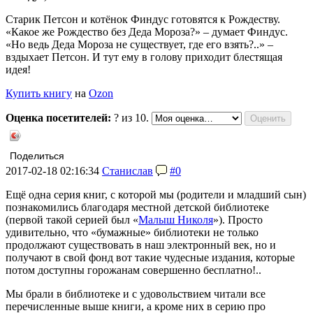
Старик Петсон и котёнок Финдус готовятся к Рождеству.
«Какое же Рождество без Деда Мороза?» – думает Финдус.
«Но ведь Деда Мороза не существует, где его взять?..» –
вздыхает Петсон. И тут ему в голову приходит блестящая
идея!
Купить книгу
на
Ozon
Оценка посетителей:
?
из 10.
Поделиться
2017-02-18 02:16:34
Станислав
#0
Ещё одна серия книг, с которой мы (родители и младший сын)
познакомились благодаря местной детской библиотеке
(первой такой серией был «
Малыш Николя
»). Просто
удивительно, что «бумажные» библиотеки не только
продолжают существовать в наш электронный век, но и
получают в свой фонд вот такие чудесные издания, которые
потом доступны горожанам совершенно бесплатно!..
Мы брали в библиотеке и с удовольствием читали все
перечисленные выше книги, а кроме них в серию про