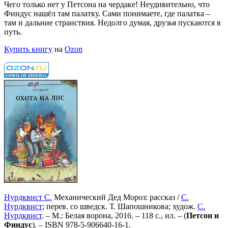
Чего только нет у Петсона на чердаке! Неудивительно, что
Финдус нашёл там палатку. Сами понимаете, где палатка –
там и дальние странствия. Недолго думая, друзья пускаются в
путь.
Купить книгу
на
Ozon
Нурдквист С.
Механический Дед Мороз: рассказ /
С.
Нурдквист
; перев. со шведск. Т. Шапошникова; худож.
С.
Нурдквист
. – М.: Белая ворона, 2016. – 118 с., ил. – (
Петсон и
Финдус
). –
ISBN 978-5-906640-16-1
.