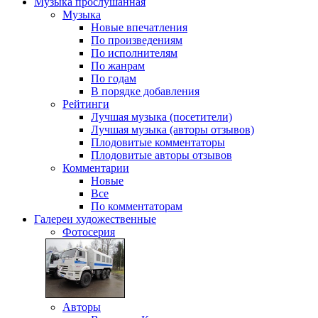
Музыка
прослушанная
Музыка
Новые впечатления
По произведениям
По исполнителям
По жанрам
По годам
В порядке добавления
Рейтинги
Лучшая музыка (посетители)
Лучшая музыка (авторы отзывов)
Плодовитые комментаторы
Плодовитые авторы отзывов
Комментарии
Новые
Все
По комментаторам
Галереи
художественные
Фотосерия
Авторы