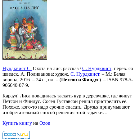
Нурдквист С.
Охота на лис: рассказ /
С. Нурдквист
; перев. со
шведск. А. Поливанова; худож.
С. Нурдквист
. – М.: Белая
ворона, 2016. – 24 с., ил. – (
Петсон и Финдус
). –
ISBN 978-5-
906640-07-9
.
Караул! Лиса повадилась таскать кур в деревушке, где живут
Петсон и Финдус. Сосед Густавсон решил пристрелить её.
Похоже, кого-то надо срочно спасать. Друзья придумывают
изобретательный способ решения этой задачки…
Купить книгу
на
Ozon