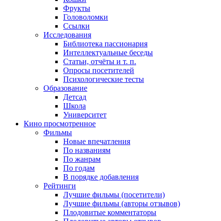
Фрукты
Головоломки
Ссылки
Исследования
Библиотека пассионария
Интеллектуальные беседы
Статьи, отчёты и т. п.
Опросы посетителей
Психологические тесты
Образование
Детсад
Школа
Университет
Кино
просмотренное
Фильмы
Новые впечатления
По названиям
По жанрам
По годам
В порядке добавления
Рейтинги
Лучшие фильмы (посетители)
Лучшие фильмы (авторы отзывов)
Плодовитые комментаторы