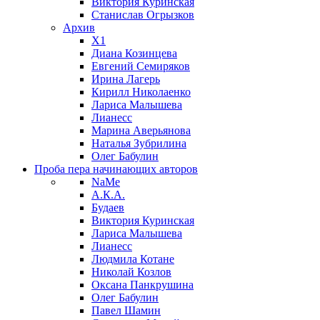
Виктория Куринская
Станислав Огрызков
Архив
X1
Диана Козинцева
Евгений Семиряков
Ирина Лагерь
Кирилл Николаенко
Лариса Малышева
Лианесс
Марина Аверьянова
Наталья Зубрилина
Олег Бабулин
Проба пера
начинающих авторов
NaMe
А.К.А.
Будаев
Виктория Куринская
Лариса Малышева
Лианесс
Людмила Котане
Николай Козлов
Оксана Панкрушина
Олег Бабулин
Павел Шамин