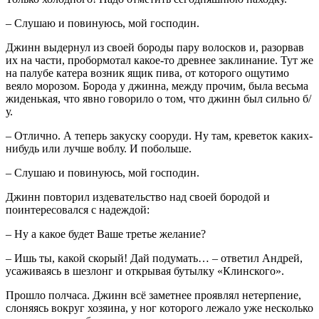
– Слушаю и повинуюсь, мой господин.
Джинн выдернул из своей бороды пару волосков и, разорвав
их на части, пробормотал какое-то древнее заклинание. Тут же
на палубе катера возник ящик пива, от которого ощутимо
веяло морозом. Борода у джинна, между прочим, была весьма
жиденькая, что явно говорило о том, что джинн был сильно б/
у.
– Отлично. А теперь закуску сооруди. Ну там, креветок каких-
нибудь или лучше воблу. И побольше.
– Слушаю и повинуюсь, мой господин.
Джинн повторил издевательство над своей бородой и
поинтересовался с надеждой:
– Ну а какое будет Ваше третье желание?
– Ишь ты, какой скорый! Дай подумать… – ответил Андрей,
усаживаясь в шезлонг и открывая бутылку «Клинского».
Прошло полчаса. Джинн всё заметнее проявлял нетерпение,
слоняясь вокруг хозяина, у ног которого лежало уже несколько