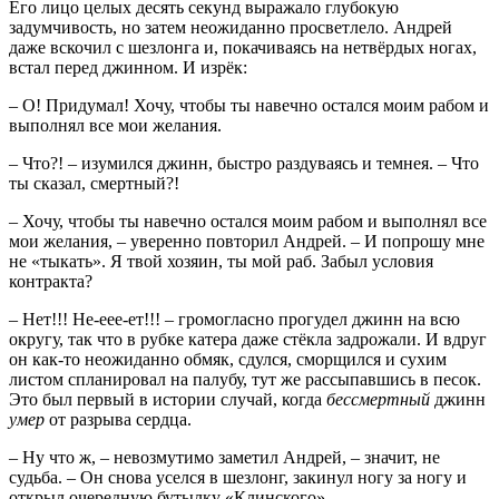
Его лицо целых десять секунд выражало глубокую
задумчивость, но затем неожиданно просветлело. Андрей
даже вскочил с шезлонга и, покачиваясь на нетвёрдых ногах,
встал перед джинном. И изрёк:
– О! Придумал! Хочу, чтобы ты навечно остался моим рабом и
выполнял все мои желания.
– Что?! – изумился джинн, быстро раздуваясь и темнея. – Что
ты сказал, смертный?!
– Хочу, чтобы ты навечно остался моим рабом и выполнял все
мои желания, – уверенно повторил Андрей. – И попрошу мне
не «тыкать». Я твой хозяин, ты мой раб. Забыл условия
контракта?
– Нет!!! Не-еее-ет!!! – громогласно прогудел джинн на всю
округу, так что в рубке катера даже стёкла задрожали. И вдруг
он как-то неожиданно обмяк, сдулся, сморщился и сухим
листом спланировал на палубу, тут же рассыпавшись в песок.
Это был первый в истории случай, когда
бессмертный
джинн
умер
от разрыва сердца.
– Ну что ж, – невозмутимо заметил Андрей, – значит, не
судьба. – Он снова уселся в шезлонг, закинул ногу за ногу и
открыл очередную бутылку «Клинского»…