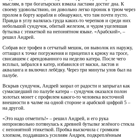
мыслям, в три богатырских взмаха ластами достиг дна. К
своему удовольствию, он довольно легко проник в трюм через
пролом в борту корабля и обнаружил, что там почти пусто.
Правда в углу валялась груда каких-то черепков и среди них
небольшой сундучок, обитый железом, и чудом уцелевшая
бутылка с этикеткой на непонятном языке. «Арабский», –
решил Андрей.
Собрав все трофеи в сетчатый мешок, он выволок их наружу,
оттащил к точке погружения и прицепил к крюку на тросе,
свисавшем с арендованного на неделю катера. После чего
всплыл, забрался в катер, избавился от маски, ластов и
акваланга и включил лебёдку. Через три минуты улов был на
палубе.
Вскрыв сундучок, Андрей заорал от радости и запрыгал как
сумасшедший по палубе катера – сундучок оказался полон
золотых монет с профилем какого-то человека восточной
внешности в чалме на одной стороне и арабской цифрой 5 –
на другой.
«Это надо отметить!» – решил Андрей, и его рука
непроизвольно потянулась к древней бутылке зелёного стекла
с непонятной этикеткой. Пробка выскочила с громким
хлопком, поддавшись усилиям Андрея, подкреплённым