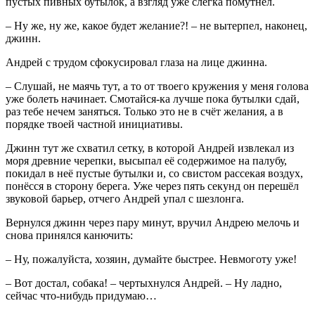
пустых пивных бутылок, а взгляд уже слегка помутнел.
– Ну же, ну же, какое будет желание?! – не вытерпел, наконец,
джинн.
Андрей с трудом сфокусировал глаза на лице джинна.
– Слушай, не маячь тут, а то от твоего кружения у меня голова
уже болеть начинает. Смотайся-ка лучше пока бутылки сдай,
раз тебе нечем заняться. Только это не в счёт желания, а в
порядке твоей частной инициативы.
Джинн тут же схватил сетку, в которой Андрей извлекал из
моря древние черепки, высыпал её содержимое на палубу,
покидал в неё пустые бутылки и, со свистом рассекая воздух,
понёсся в сторону берега. Уже через пять секунд он перешёл
звуковой барьер, отчего Андрей упал с шезлонга.
Вернулся джинн через пару минут, вручил Андрею мелочь и
снова принялся канючить:
– Ну, пожалуйста, хозяин, думайте быстрее. Невмоготу уже!
– Вот достал, собака! – чертыхнулся Андрей. – Ну ладно,
сейчас что-нибудь придумаю…