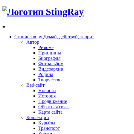
≡
Станислав.ру
Думай, действуй, твори!
Автор
Резюме
Принципы
Биография
Фотоальбом
Видеоархив
Родина
Творчество
Веб-сайт
Новости
История
Продвижение
Обратная связь
Карта сайта
Коллекции
Курьёзы
Транспорт
Кошки