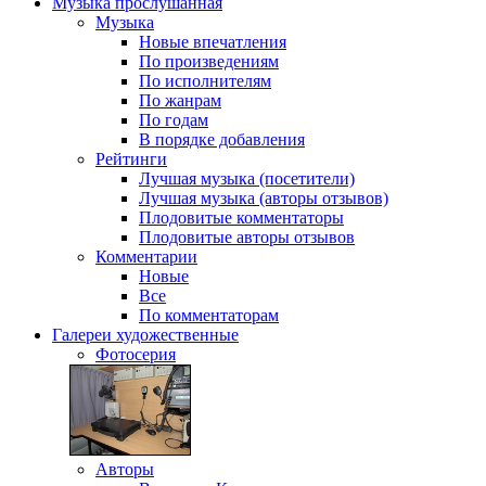
Музыка
прослушанная
Музыка
Новые впечатления
По произведениям
По исполнителям
По жанрам
По годам
В порядке добавления
Рейтинги
Лучшая музыка (посетители)
Лучшая музыка (авторы отзывов)
Плодовитые комментаторы
Плодовитые авторы отзывов
Комментарии
Новые
Все
По комментаторам
Галереи
художественные
Фотосерия
Авторы