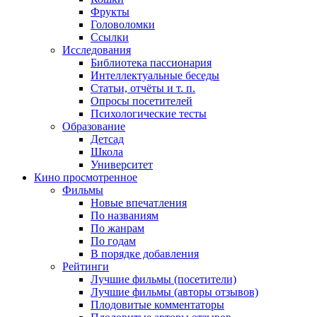
Фрукты
Головоломки
Ссылки
Исследования
Библиотека пассионария
Интеллектуальные беседы
Статьи, отчёты и т. п.
Опросы посетителей
Психологические тесты
Образование
Детсад
Школа
Университет
Кино
просмотренное
Фильмы
Новые впечатления
По названиям
По жанрам
По годам
В порядке добавления
Рейтинги
Лучшие фильмы (посетители)
Лучшие фильмы (авторы отзывов)
Плодовитые комментаторы