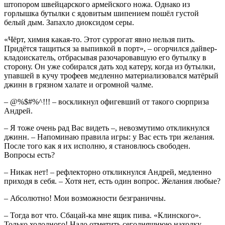
штопором швейцарского армейского ножа. Однако из
горлышка бутылки с ядовитым шипением пошёл густой
белый дым. Запахло диоксидом серы.
«Чёрт, химия какая-то. Этот суррогат явно нельзя пить.
Придётся тащиться за выпивкой в порт», – огорчился дайвер-
кладоискатель, отбрасывая разочаровавшую его бутылку в
сторону. Он уже собирался дать ход катеру, когда из бутылки,
упавшей в кучу трофеев медленно материализовался матёрый
джинн в грязном халате и огромной чалме.
– @%$#%^!!! – воскликнул офигевший от такого сюрприза
Андрей.
– Я тоже очень рад Вас видеть –, невозмутимо откликнулся
джинн. – Напоминаю правила игры: у Вас есть три желания.
После того как я их исполню, я становлюсь свободен.
Вопросы есть?
– Никак нет! – рефлекторно откликнулся Андрей, медленно
приходя в себя. – Хотя нет, есть один вопрос. Желания любые?
– Абсолютно! Мои возможности безграничны.
– Тогда вот что. Сбацай-ка мне ящик пива. «Клинского».
Только холодного! Надо отметить сегодняшнюю находку.