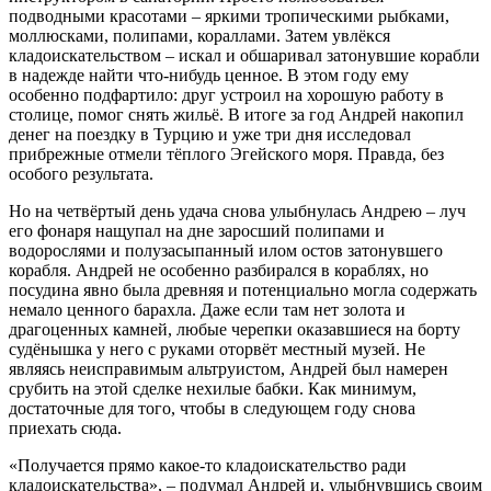
подводными красотами – яркими тропическими рыбками,
моллюсками, полипами, кораллами. Затем увлёкся
кладоискательством – искал и обшаривал затонувшие корабли
в надежде найти что-нибудь ценное. В этом году ему
особенно подфартило: друг устроил на хорошую работу в
столице, помог снять жильё. В итоге за год Андрей накопил
денег на поездку в Турцию и уже три дня исследовал
прибрежные отмели тёплого Эгейского моря. Правда, без
особого результата.
Но на четвёртый день удача снова улыбнулась Андрею – луч
его фонаря нащупал на дне заросший полипами и
водорослями и полузасыпанный илом остов затонувшего
корабля. Андрей не особенно разбирался в кораблях, но
посудина явно была древняя и потенциально могла содержать
немало ценного барахла. Даже если там нет золота и
драгоценных камней, любые черепки оказавшиеся на борту
судёнышка у него с руками оторвёт местный музей. Не
являясь неисправимым альтруистом, Андрей был намерен
срубить на этой сделке нехилые бабки. Как минимум,
достаточные для того, чтобы в следующем году снова
приехать сюда.
«Получается прямо какое-то кладоискательство ради
кладоискательства», – подумал Андрей и, улыбнувшись своим