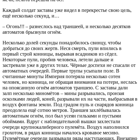
Каждый солдат заставы уже видел в перекрестье свою цель,
ещё несколько секунд, и…
– Огонь!!! – разнеслось над траншеей, и несколько десятков
автоматов брызнули огнём.
Несколько долей секунды понадобилось свинцу, чтобы
добраться до своих жертв. Неся смерть, пули впились в
первый строй конницы, вырывая всадников из сёдел.
Некоторые пули, пробив человека, летели дальше и
застревали уже в других телах. Чёрные доспехи не спасали от
автоматных очередей. Первые трупы усыпали поле. В
считанные минуты Империя потеряла несколько сотен
человек, но конница, не обращая внимания на потери, неслась
на опоясанную огнём автоматов траншею. С заставы дали
залп несколько миномётов – мины разрывались, пронзая
осколками людей, коней, разрывали их на части, выбрасывая в
воздух фонтаны земли. Под градом пуль и снарядов конница
преодолела ещё сотню метров. Траншея захлёбывалась
автоматным огнём, пол был усеян гильзами и пустыми
обоймами. Вдруг с наблюдательной вышки захлестали
очереди крупнокалиберного пулемёта. Воздух наполнился
грохотом, в рядах конницы началось кровавое месиво.
Пулемётные очереди разрывали ряды наступающих. Внезапно