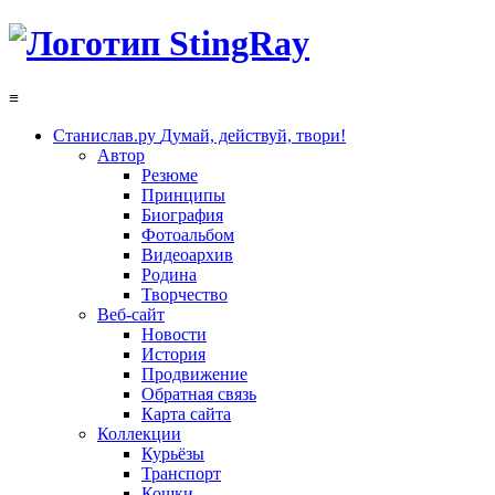
≡
Станислав.ру
Думай, действуй, твори!
Автор
Резюме
Принципы
Биография
Фотоальбом
Видеоархив
Родина
Творчество
Веб-сайт
Новости
История
Продвижение
Обратная связь
Карта сайта
Коллекции
Курьёзы
Транспорт
Кошки