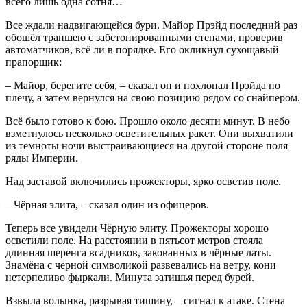
всего лишь одна сотня…
Все ждали надвигающейся бури. Майор Прэйд последний раз
обошёл траншею с забетонированными стенами, проверив
автоматчиков, всё ли в порядке. Его окликнул сухощавый
прапорщик:
– Майор, берегите себя, – сказал он и похлопал Прэйда по
плечу, а затем вернулся на свою позицию рядом со снайпером.
Всё было готово к бою. Прошло около десяти минут. В небо
взметнулось несколько осветительных ракет. Они выхватили
из темноты ночи выстраивающиеся на другой стороне поля
ряды Империи.
Над заставой включились прожекторы, ярко осветив поле.
– Чёрная элита, – сказал один из офицеров.
Теперь все увидели Чёрную элиту. Прожекторы хорошо
осветили поле. На расстоянии в пятьсот метров стояла
длинная шеренга всадников, закованных в чёрные латы.
Знамёна с чёрной символикой развевались на ветру, кони
нетерпеливо фыркали. Минута затишья перед бурей.
Взвыла волынка, разрывая тишину, – сигнал к атаке. Стена