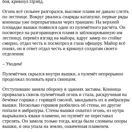
боя, крикнул Прэйд.
Огонь всё сильнее разгорался, высокое пламя не давало слезть
по лестнице. Вокруг рвались снаряды катапульт, первые ряды
конницы уже перепрыгивали через траншею. На верхней
площадке вышки появился один из пулемётного расчёта. Он
посмотрел на разгорающееся пламя и заблокированную им
лестницу, перевёл взгляд на майора, вдруг замер по стойке
смирно, отдал честь и посмотрел в глаза офицеру. Майор всё
понял, он в ответ отдал честь и крикнул солдатам своего
отделения:
– Уходим!
Пулемётчик скрылся внутри вышки, а пулемёт непрерывно
продолжал поливать врага свинцом.
Отступившие заняли оборону в зданиях заставы. Конница
прорвалась сквозь пулемётный огонь и стала, раскручивая на
бечёвке горшки с горящей смолой, закидывать их в амбразуры
вышки. Несколько горшков разбились об стены, но другие
попали в амбразуры. Стены вышки охватил огонь, из нутра
вырывались языки пламени, но пулемёт не переставал
стрелять. Он замолк только тогда, когда были сломаны опоры
вышки, и она упала на землю, охваченная пламенем.