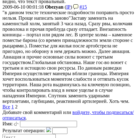
видно, что текст провальный.
2009-06-10 00:01:18
Obezyan
(
IP
)
#15
"в данном тексте технические подробности поправить просто
нельзя. Проще написать заново"
Заставу заменить на
каменистый холм, занятый 3 часа назад. Сразу рвы, колючаяя
проволока и прочая приблуда сразу отпадает. Внезапность
конницы – портал или рядом лес. В центре холма – каменное
поместье барона (со времен принадлежности земли стороне с
рыцарями.). Поместье для жилья после артобстрела не
пригодно, но оборону в нем держать можно. Далее авиация.
Авиация и прочие основные силы воюют с третьим
государством.
Глобальная обстановка. Наше гос-во воюет с
третьим и истощило свои ресурсы. По данным разведки
Империя осуществляет маневры вблизи границы. Империя
хочет воспользоваться моментом слабости и оттяпать кусок
территории. Наша рота выдвинулась на ключевую позицию,
чтобы контролировать вход в некое ущелье в случае
нападения Империи. Спутник заменить ударными
вертолетами, гаубицами, реактивной артилерией. Хоть чем.
Все
1
2
Добавьте свой комментарий или
войдите, чтобы подписаться/
отписаться
.
Имя:
Результат операции: