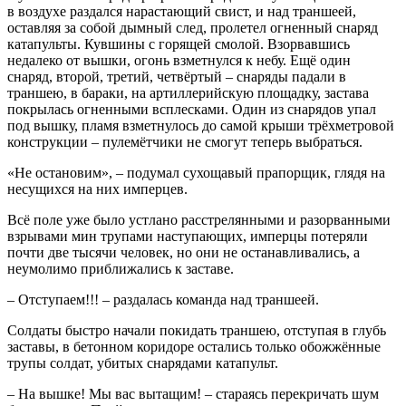
в воздухе раздался нарастающий свист, и над траншеей,
оставляя за собой дымный след, пролетел огненный снаряд
катапульты. Кувшины с горящей смолой. Взорвавшись
недалеко от вышки, огонь взметнулся к небу. Ещё один
снаряд, второй, третий, четвёртый – снаряды падали в
траншею, в бараки, на артиллерийскую площадку, застава
покрылась огненными всплесками. Один из снарядов упал
под вышку, пламя взметнулось до самой крыши трёхметровой
конструкции – пулемётчики не смогут теперь выбраться.
«Не остановим», – подумал сухощавый прапорщик, глядя на
несущихся на них имперцев.
Всё поле уже было устлано расстрелянными и разорванными
взрывами мин трупами наступающих, имперцы потеряли
почти две тысячи человек, но они не останавливались, а
неумолимо приближались к заставе.
– Отступаем!!! – раздалась команда над траншеей.
Солдаты быстро начали покидать траншею, отступая в глубь
заставы, в бетонном коридоре остались только обожжённые
трупы солдат, убитых снарядами катапульт.
– На вышке! Мы вас вытащим! – стараясь перекричать шум