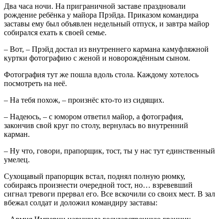
Два часа ночи. На приграничной заставе праздновали
рождение ребёнка у майора Прэйда. Приказом командира
заставы ему был объявлен недельный отпуск, и завтра майор
собирался ехать к своей семье.
– Вот, – Прэйд достал из внутреннего кармана камуфляжной
куртки фотографию с женой и новорождённым сыном.
Фотография тут же пошла вдоль стола. Каждому хотелось
посмотреть на неё.
– На тебя похож, – произнёс кто-то из сидящих.
– Надеюсь, – с юмором ответил майор, а фотография,
закончив свой круг по столу, вернулась во внутренний
карман.
– Ну что, говори, прапорщик, тост, ты у нас тут единственный
умелец.
Сухощавый прапорщик встал, поднял полную рюмку,
собираясь произнести очередной тост, но… взревевший
сигнал тревоги прервал его. Все вскочили со своих мест. В зал
вбежал солдат и доложил командиру заставы: