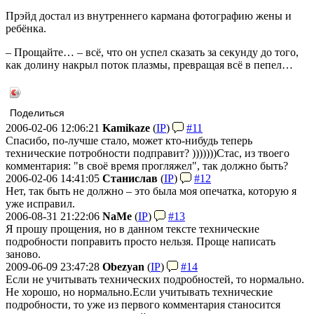
Прэйд достал из внутреннего кармана фотографию жены и
ребёнка.
– Прощайте… – всё, что он успел сказать за секунду до того,
как долину накрыл поток плазмы, превращая всё в пепел…
Поделиться
2006-02-06 12:06:21
Kamikaze
(
IP
)
#11
Спасибо, по-лучше стало, может кто-нибудь теперь
технические потробности подправит? )))))))
Стас, из твоего
комментария: "в своё время прогляжел", так должно быть?
2006-02-06 14:41:05
Станислав
(
IP
)
#12
Нет, так быть не должно – это была моя опечатка, которую я
уже исправил.
2006-08-31 21:22:06
NaMe
(
IP
)
#13
Я прошу прощения, но в данном тексте технические
подробности поправить просто нельзя. Проще написать
заново.
2009-06-09 23:47:28
Obezyan
(
IP
)
#14
Если не учитывать технических подробностей, то нормально.
Не хорошо, но нормально.
Если учитывать технические
подробности, то уже из первого комментария станосится