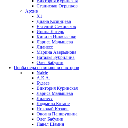
Виктория Куринская
Станислав Огрызков
Архив
X1
Диана Козинцева
Евгений Семиряков
Ирина Лагерь
Кирилл Николаенко
Лариса Малышева
Лианесс
Марина Аверьянова
Наталья Зубрилина
Олег Бабулин
Проба пера
начинающих авторов
NaMe
А.К.А.
Будаев
Виктория Куринская
Лариса Малышева
Лианесс
Людмила Котане
Николай Козлов
Оксана Панкрушина
Олег Бабулин
Павел Шамин