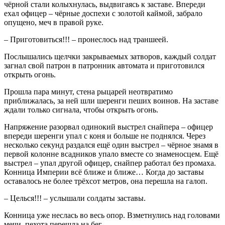
чёрной стали колыхнулась, выдвигаясь к заставе. Впереди
ехал офицер – чёрные доспехи с золотой каймой, забрало
опущено, меч в правой руке.
– Приготовиться!!! – пронеслось над траншеей.
Послышались щелчки закрываемых затворов, каждый солдат
загнал свой патрон в патронник автомата и приготовился
открыть огонь.
Прошла пара минут, стена рыцарей неотвратимо
приближалась, за ней шли шеренги пеших воинов. На заставе
ждали только сигнала, чтобы открыть огонь.
Напряжение разорвал одинокий выстрел снайпера – офицер
впереди шеренги упал с коня и больше не поднялся. Через
несколько секунд раздался ещё один выстрел – чёрное знамя в
первой колонне всадников упало вместе со знаменосцем. Ещё
выстрел – упал другой офицер, снайпер работал без промаха.
Конница Империи всё ближе и ближе… Когда до заставы
оставалось не более трёхсот метров, она перешла на галоп.
– Целься!!! – услышали солдаты заставы.
Конница уже неслась во весь опор. Взметнулись над головами
мечи, пехота перешла на бег.