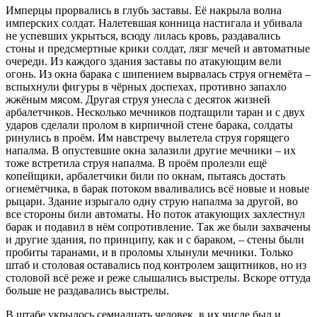
Имперцы прорвались в глубь заставы. Её накрыла волна
имперских солдат. Налетевшая конница настигала и убивала
не успевших укрыться, всюду лилась кровь, раздавались
стоны и предсмертные крики солдат, лязг мечей и автоматные
очереди. Из каждого здания заставы по атакующим вели
огонь. Из окна барака с шипением вырвалась струя огнемёта –
вспыхнули фигуры в чёрных доспехах, противно запахло
жжёным мясом. Другая струя унесла с десяток жизней
арбалетчиков. Несколько мечников подтащили таран и с двух
ударов сделали пролом в кирпичной стене барака, солдаты
ринулись в проём. Им навстречу вылетела струя горящего
напалма. В опустевшие окна залазили другие мечники – их
тоже встретила струя напалма. В проём пролезли ещё
копейщики, арбалетчики били по окнам, пытаясь достать
огнемётчика, в барак потоком вваливались всё новые и новые
рыцари. Здание изрыгало одну струю напалма за другой, во
все стороны били автоматы. Но поток атакующих захлестнул
барак и подавил в нём сопротивление. Так же были захвачены
и другие здания, по принципу, как и с бараком, – стены были
пробиты таранами, и в проломы хлынули мечники. Только
штаб и столовая оставались под контролем защитников, но из
столовой всё реже и реже слышались выстрелы. Вскоре оттуда
больше не раздавались выстрелы.
В штабе укрылось семнадцать человек, в их числе был и