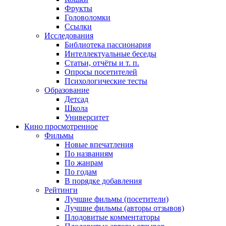
Фрукты
Головоломки
Ссылки
Исследования
Библиотека пассионария
Интеллектуальные беседы
Статьи, отчёты и т. п.
Опросы посетителей
Психологические тесты
Образование
Детсад
Школа
Университет
Кино
просмотренное
Фильмы
Новые впечатления
По названиям
По жанрам
По годам
В порядке добавления
Рейтинги
Лучшие фильмы (посетители)
Лучшие фильмы (авторы отзывов)
Плодовитые комментаторы