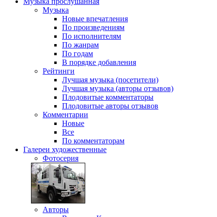
Музыка
прослушанная
Музыка
Новые впечатления
По произведениям
По исполнителям
По жанрам
По годам
В порядке добавления
Рейтинги
Лучшая музыка (посетители)
Лучшая музыка (авторы отзывов)
Плодовитые комментаторы
Плодовитые авторы отзывов
Комментарии
Новые
Все
По комментаторам
Галереи
художественные
Фотосерия
Авторы