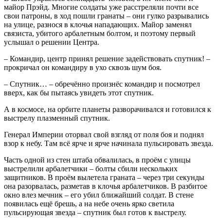
майор Прэйд. Многие солдаты уже расстреляли почти все
свои патроны, в ход пошли гранаты – они гулко разрывались
на улице, разнося в клочья нападающих. Майор заменял
связиста, убитого арбалетным болтом, и поэтому первый
услышал о решении Центра.
– Командир, центр принял решение задействовать спутник! –
прокричал он командиру в ухо сквозь шум боя.
– Спутник… – обречённо произнёс командир и посмотрел
вверх, как бы пытаясь увидеть этот спутник.
А в космосе, на орбите планеты разворачивался и готовился к
выстрелу плазменный спутник.
Генерал Империи оторвал свой взгляд от поля боя и поднял
взор к небу. Там всё ярче и ярче начинала пульсировать звезда.
Часть одной из стен штаба обвалилась, в проём с улицы
выстрелили арбалетчики – болты сбили нескольких
защитников. В проём вылетела граната – через три секунды
она разорвалась, разметав в клочья арбалетчиков. В разбитое
окно влез мечник – его убил ближайший солдат. В стене
появилась ещё брешь, а на небе очень ярко светила
пульсирующая звезда – спутник был готов к выстрелу.