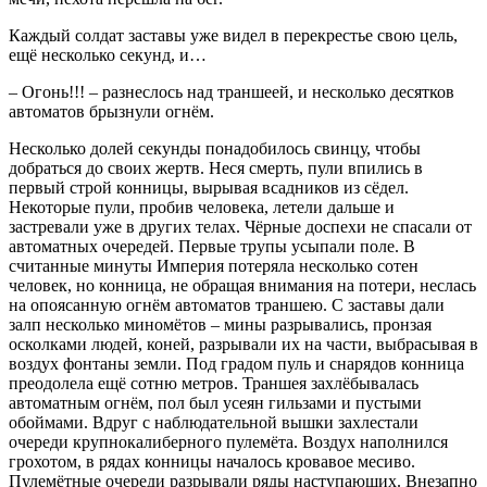
Каждый солдат заставы уже видел в перекрестье свою цель,
ещё несколько секунд, и…
– Огонь!!! – разнеслось над траншеей, и несколько десятков
автоматов брызнули огнём.
Несколько долей секунды понадобилось свинцу, чтобы
добраться до своих жертв. Неся смерть, пули впились в
первый строй конницы, вырывая всадников из сёдел.
Некоторые пули, пробив человека, летели дальше и
застревали уже в других телах. Чёрные доспехи не спасали от
автоматных очередей. Первые трупы усыпали поле. В
считанные минуты Империя потеряла несколько сотен
человек, но конница, не обращая внимания на потери, неслась
на опоясанную огнём автоматов траншею. С заставы дали
залп несколько миномётов – мины разрывались, пронзая
осколками людей, коней, разрывали их на части, выбрасывая в
воздух фонтаны земли. Под градом пуль и снарядов конница
преодолела ещё сотню метров. Траншея захлёбывалась
автоматным огнём, пол был усеян гильзами и пустыми
обоймами. Вдруг с наблюдательной вышки захлестали
очереди крупнокалиберного пулемёта. Воздух наполнился
грохотом, в рядах конницы началось кровавое месиво.
Пулемётные очереди разрывали ряды наступающих. Внезапно