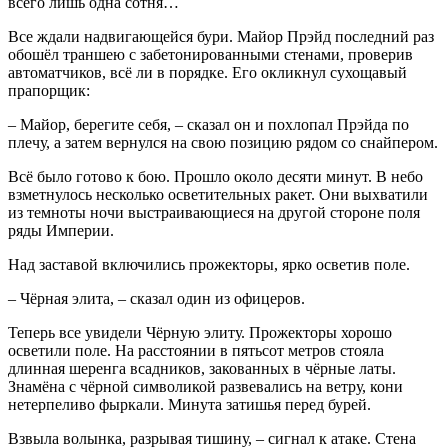
всего лишь одна сотня…
Все ждали надвигающейся бури. Майор Прэйд последний раз
обошёл траншею с забетонированными стенами, проверив
автоматчиков, всё ли в порядке. Его окликнул сухощавый
прапорщик:
– Майор, берегите себя, – сказал он и похлопал Прэйда по
плечу, а затем вернулся на свою позицию рядом со снайпером.
Всё было готово к бою. Прошло около десяти минут. В небо
взметнулось несколько осветительных ракет. Они выхватили
из темноты ночи выстраивающиеся на другой стороне поля
ряды Империи.
Над заставой включились прожекторы, ярко осветив поле.
– Чёрная элита, – сказал один из офицеров.
Теперь все увидели Чёрную элиту. Прожекторы хорошо
осветили поле. На расстоянии в пятьсот метров стояла
длинная шеренга всадников, закованных в чёрные латы.
Знамёна с чёрной символикой развевались на ветру, кони
нетерпеливо фыркали. Минута затишья перед бурей.
Взвыла волынка, разрывая тишину, – сигнал к атаке. Стена