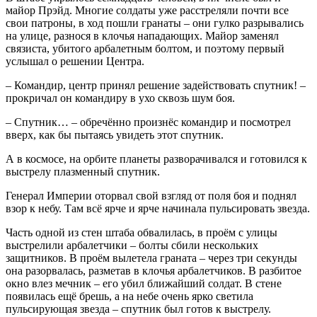
майор Прэйд. Многие солдаты уже расстреляли почти все
свои патроны, в ход пошли гранаты – они гулко разрывались
на улице, разнося в клочья нападающих. Майор заменял
связиста, убитого арбалетным болтом, и поэтому первый
услышал о решении Центра.
– Командир, центр принял решение задействовать спутник! –
прокричал он командиру в ухо сквозь шум боя.
– Спутник… – обречённо произнёс командир и посмотрел
вверх, как бы пытаясь увидеть этот спутник.
А в космосе, на орбите планеты разворачивался и готовился к
выстрелу плазменный спутник.
Генерал Империи оторвал свой взгляд от поля боя и поднял
взор к небу. Там всё ярче и ярче начинала пульсировать звезда.
Часть одной из стен штаба обвалилась, в проём с улицы
выстрелили арбалетчики – болты сбили нескольких
защитников. В проём вылетела граната – через три секунды
она разорвалась, разметав в клочья арбалетчиков. В разбитое
окно влез мечник – его убил ближайший солдат. В стене
появилась ещё брешь, а на небе очень ярко светила
пульсирующая звезда – спутник был готов к выстрелу.