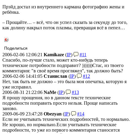
Прэйд достал из внутреннего кармана фотографию жены и
ребёнка.
– Прощайте… – всё, что он успел сказать за секунду до того,
как долину накрыл поток плазмы, превращая всё в пепел…
Поделиться
2006-02-06 12:06:21
Kamikaze
(
IP
)
#11
Спасибо, по-лучше стало, может кто-нибудь теперь
технические потробности подправит? )))))))
Стас, из твоего
комментария: "в своё время прогляжел", так должно быть?
2006-02-06 14:41:05
Станислав
(
IP
)
#12
Нет, так быть не должно – это была моя опечатка, которую я
уже исправил.
2006-08-31 21:22:06
NaMe
(
IP
)
#13
Я прошу прощения, но в данном тексте технические
подробности поправить просто нельзя. Проще написать
заново.
2009-06-09 23:47:28
Obezyan
(
IP
)
#14
Если не учитывать технических подробностей, то нормально.
Не хорошо, но нормально.
Если учитывать технические
подробности, то уже из первого комментария станосится