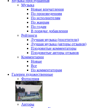
Музыка
прослушанная
Музыка
Новые впечатления
По произведениям
По исполнителям
По жанрам
По годам
В порядке добавления
Рейтинги
Лучшая музыка (посетители)
Лучшая музыка (авторы отзывов)
Плодовитые комментаторы
Плодовитые авторы отзывов
Комментарии
Новые
Все
По комментаторам
Галереи
художественные
Фотосерия
Авторы