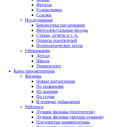
Фрукты
Головоломки
Ссылки
Исследования
Библиотека пассионария
Интеллектуальные беседы
Статьи, отчёты и т. п.
Опросы посетителей
Психологические тесты
Образование
Детсад
Школа
Университет
Кино
просмотренное
Фильмы
Новые впечатления
По названиям
По жанрам
По годам
В порядке добавления
Рейтинги
Лучшие фильмы (посетители)
Лучшие фильмы (авторы отзывов)
Плодовитые комментаторы