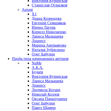
Виктория Куринская
Станислав Огрызков
Архив
X1
Диана Козинцева
Евгений Семиряков
Ирина Лагерь
Кирилл Николаенко
Лариса Малышева
Лианесс
Марина Аверьянова
Наталья Зубрилина
Олег Бабулин
Проба пера
начинающих авторов
NaMe
А.К.А.
Будаев
Виктория Куринская
Лариса Малышева
Лианесс
Людмила Котане
Николай Козлов
Оксана Панкрушина
Олег Бабулин
Павел Шамин