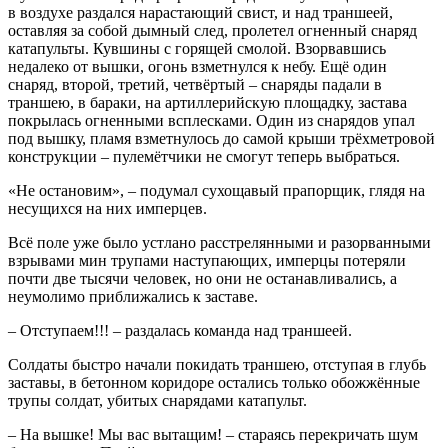
в воздухе раздался нарастающий свист, и над траншеей,
оставляя за собой дымный след, пролетел огненный снаряд
катапульты. Кувшины с горящей смолой. Взорвавшись
недалеко от вышки, огонь взметнулся к небу. Ещё один
снаряд, второй, третий, четвёртый – снаряды падали в
траншею, в бараки, на артиллерийскую площадку, застава
покрылась огненными всплесками. Один из снарядов упал
под вышку, пламя взметнулось до самой крыши трёхметровой
конструкции – пулемётчики не смогут теперь выбраться.
«Не остановим», – подумал сухощавый прапорщик, глядя на
несущихся на них имперцев.
Всё поле уже было устлано расстрелянными и разорванными
взрывами мин трупами наступающих, имперцы потеряли
почти две тысячи человек, но они не останавливались, а
неумолимо приближались к заставе.
– Отступаем!!! – раздалась команда над траншеей.
Солдаты быстро начали покидать траншею, отступая в глубь
заставы, в бетонном коридоре остались только обожжённые
трупы солдат, убитых снарядами катапульт.
– На вышке! Мы вас вытащим! – стараясь перекричать шум