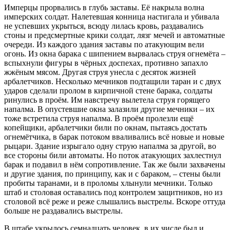
Имперцы прорвались в глубь заставы. Её накрыла волна
имперских солдат. Налетевшая конница настигала и убивала
не успевших укрыться, всюду лилась кровь, раздавались
стоны и предсмертные крики солдат, лязг мечей и автоматные
очереди. Из каждого здания заставы по атакующим вели
огонь. Из окна барака с шипением вырвалась струя огнемёта –
вспыхнули фигуры в чёрных доспехах, противно запахло
жжёным мясом. Другая струя унесла с десяток жизней
арбалетчиков. Несколько мечников подтащили таран и с двух
ударов сделали пролом в кирпичной стене барака, солдаты
ринулись в проём. Им навстречу вылетела струя горящего
напалма. В опустевшие окна залазили другие мечники – их
тоже встретила струя напалма. В проём пролезли ещё
копейщики, арбалетчики били по окнам, пытаясь достать
огнемётчика, в барак потоком вваливались всё новые и новые
рыцари. Здание изрыгало одну струю напалма за другой, во
все стороны били автоматы. Но поток атакующих захлестнул
барак и подавил в нём сопротивление. Так же были захвачены
и другие здания, по принципу, как и с бараком, – стены были
пробиты таранами, и в проломы хлынули мечники. Только
штаб и столовая оставались под контролем защитников, но из
столовой всё реже и реже слышались выстрелы. Вскоре оттуда
больше не раздавались выстрелы.
В штабе укрылось семнадцать человек, в их числе был и