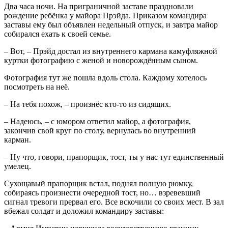
Два часа ночи. На приграничной заставе праздновали
рождение ребёнка у майора Прэйда. Приказом командира
заставы ему был объявлен недельный отпуск, и завтра майор
собирался ехать к своей семье.
– Вот, – Прэйд достал из внутреннего кармана камуфляжной
куртки фотографию с женой и новорождённым сыном.
Фотография тут же пошла вдоль стола. Каждому хотелось
посмотреть на неё.
– На тебя похож, – произнёс кто-то из сидящих.
– Надеюсь, – с юмором ответил майор, а фотография,
закончив свой круг по столу, вернулась во внутренний
карман.
– Ну что, говори, прапорщик, тост, ты у нас тут единственный
умелец.
Сухощавый прапорщик встал, поднял полную рюмку,
собираясь произнести очередной тост, но… взревевший
сигнал тревоги прервал его. Все вскочили со своих мест. В зал
вбежал солдат и доложил командиру заставы: