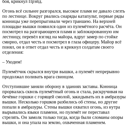
боя, крикнул Прэйд.
Огонь всё сильнее разгорался, высокое пламя не давало слезть
по лестнице. Вокруг рвались снаряды катапульт, первые ряды
конницы уже перепрыгивали через траншею. На верхней
площадке вышки появился один из пулемётного расчёта. Он
посмотрел на разгорающееся пламя и заблокированную им
лестницу, перевёл взгляд на майора, вдруг замер по стойке
смирно, отдал честь и посмотрел в глаза офицеру. Майор всё
понял, он в ответ отдал честь и крикнул солдатам своего
отделения:
– Уходим!
Пулемётчик скрылся внутри вышки, а пулемёт непрерывно
продолжал поливать врага свинцом.
Отступившие заняли оборону в зданиях заставы. Конница
прорвалась сквозь пулемётный огонь и стала, раскручивая на
бечёвке горшки с горящей смолой, закидывать их в амбразуры
вышки. Несколько горшков разбились об стены, но другие
попали в амбразуры. Стены вышки охватил огонь, из нутра
вырывались языки пламени, но пулемёт не переставал
стрелять. Он замолк только тогда, когда были сломаны опоры
вышки, и она упала на землю, охваченная пламенем.