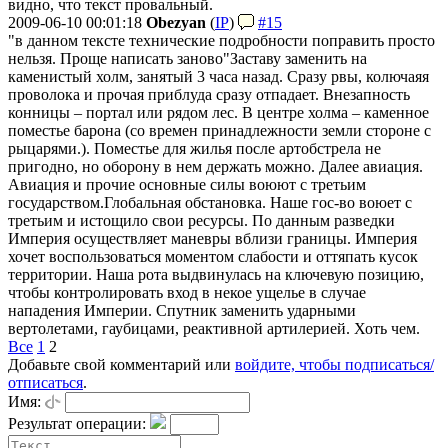
видно, что текст провальный.
2009-06-10 00:01:18
Obezyan
(
IP
)
#15
"в данном тексте технические подробности поправить просто
нельзя. Проще написать заново"
Заставу заменить на
каменистый холм, занятый 3 часа назад. Сразу рвы, колючаяя
проволока и прочая приблуда сразу отпадает. Внезапность
конницы – портал или рядом лес. В центре холма – каменное
поместье барона (со времен принадлежности земли стороне с
рыцарями.). Поместье для жилья после артобстрела не
пригодно, но оборону в нем держать можно. Далее авиация.
Авиация и прочие основные силы воюют с третьим
государством.
Глобальная обстановка. Наше гос-во воюет с
третьим и истощило свои ресурсы. По данным разведки
Империя осуществляет маневры вблизи границы. Империя
хочет воспользоваться моментом слабости и оттяпать кусок
территории. Наша рота выдвинулась на ключевую позицию,
чтобы контролировать вход в некое ущелье в случае
нападения Империи. Спутник заменить ударными
вертолетами, гаубицами, реактивной артилерией. Хоть чем.
Все
1
2
Добавьте свой комментарий или
войдите, чтобы подписаться/
отписаться
.
Имя:
Результат операции: