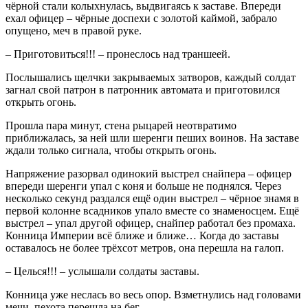
чёрной стали колыхнулась, выдвигаясь к заставе. Впереди
ехал офицер – чёрные доспехи с золотой каймой, забрало
опущено, меч в правой руке.
– Приготовиться!!! – пронеслось над траншеей.
Послышались щелчки закрываемых затворов, каждый солдат
загнал свой патрон в патронник автомата и приготовился
открыть огонь.
Прошла пара минут, стена рыцарей неотвратимо
приближалась, за ней шли шеренги пеших воинов. На заставе
ждали только сигнала, чтобы открыть огонь.
Напряжение разорвал одинокий выстрел снайпера – офицер
впереди шеренги упал с коня и больше не поднялся. Через
несколько секунд раздался ещё один выстрел – чёрное знамя в
первой колонне всадников упало вместе со знаменосцем. Ещё
выстрел – упал другой офицер, снайпер работал без промаха.
Конница Империи всё ближе и ближе… Когда до заставы
оставалось не более трёхсот метров, она перешла на галоп.
– Целься!!! – услышали солдаты заставы.
Конница уже неслась во весь опор. Взметнулись над головами
мечи, пехота перешла на бег.