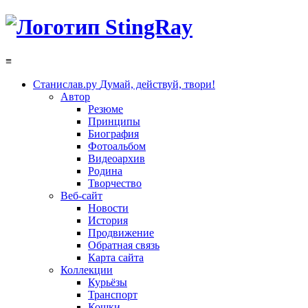
≡
Станислав.ру
Думай, действуй, твори!
Автор
Резюме
Принципы
Биография
Фотоальбом
Видеоархив
Родина
Творчество
Веб-сайт
Новости
История
Продвижение
Обратная связь
Карта сайта
Коллекции
Курьёзы
Транспорт
Кошки