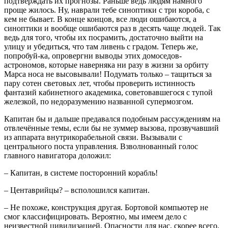
подтверждать их прогнозы. Раньше ведь людям намного
проще жилось. Ну, наврали тебе синоптики с три короба, с
кем не бывает. В конце концов, все люди ошибаются, а
синоптики и вообще ошибаются раз в десять чаще людей. Так
ведь для того, чтобы их посрамить, достаточно выйти на
улицу и убедиться, что там ливень с градом. Теперь же,
попробуй-ка, опровергни выводы этих домоседов-
астрономов, которые наверняка ни разу в жизни за орбиту
Марса носа не высовывали! Подумать только – тащиться за
пару сотен световых лет, чтобы проверить истинность
фантазий кабинетного академика, советовавшегося с тупой
железкой, по недоразумению названной супермозгом.
Капитан бы и дальше предавался подобным рассуждениям на
отвлечённые темы, если бы не зуммер вызова, прозвучавший
из аппарата внутрикорабельной связи. Вызывали с
центрального поста управления. Взволнованный голос
главного навигатора доложил:
– Капитан, в системе посторонний корабль!
– Центаврийцы? – всполошился капитан.
– Не похоже, конструкция другая. Бортовой компьютер не
смог классифицировать. Вероятно, мы имеем дело с
неизвестной цивилизацией. Опасности для нас, скорее всего,