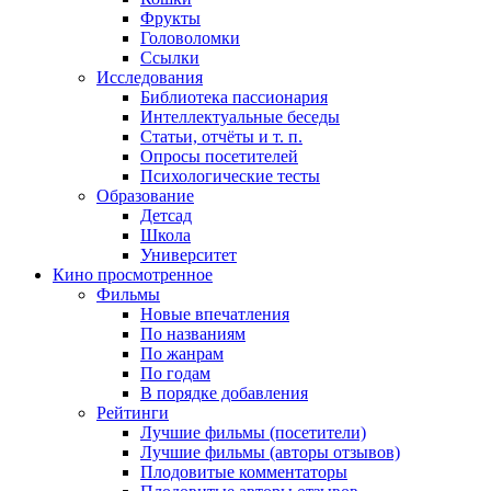
Фрукты
Головоломки
Ссылки
Исследования
Библиотека пассионария
Интеллектуальные беседы
Статьи, отчёты и т. п.
Опросы посетителей
Психологические тесты
Образование
Детсад
Школа
Университет
Кино
просмотренное
Фильмы
Новые впечатления
По названиям
По жанрам
По годам
В порядке добавления
Рейтинги
Лучшие фильмы (посетители)
Лучшие фильмы (авторы отзывов)
Плодовитые комментаторы