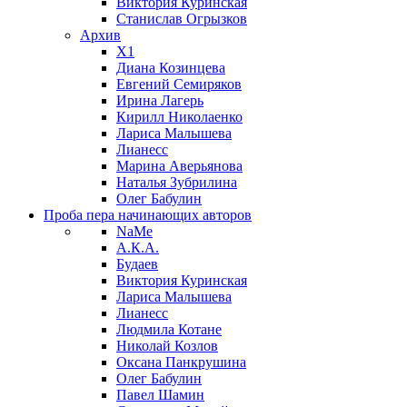
Виктория Куринская
Станислав Огрызков
Архив
X1
Диана Козинцева
Евгений Семиряков
Ирина Лагерь
Кирилл Николаенко
Лариса Малышева
Лианесс
Марина Аверьянова
Наталья Зубрилина
Олег Бабулин
Проба пера
начинающих авторов
NaMe
А.К.А.
Будаев
Виктория Куринская
Лариса Малышева
Лианесс
Людмила Котане
Николай Козлов
Оксана Панкрушина
Олег Бабулин
Павел Шамин