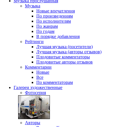
Музыка
прослушанная
Музыка
Новые впечатления
По произведениям
По исполнителям
По жанрам
По годам
В порядке добавления
Рейтинги
Лучшая музыка (посетители)
Лучшая музыка (авторы отзывов)
Плодовитые комментаторы
Плодовитые авторы отзывов
Комментарии
Новые
Все
По комментаторам
Галереи
художественные
Фотосерия
Авторы