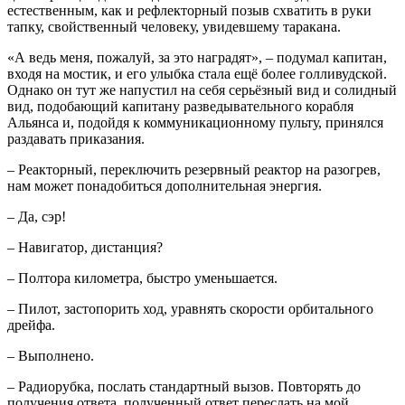
естественным, как и рефлекторный позыв схватить в руки
тапку, свойственный человеку, увидевшему таракана.
«А ведь меня, пожалуй, за это наградят», – подумал капитан,
входя на мостик, и его улыбка стала ещё более голливудской.
Однако он тут же напустил на себя серьёзный вид и солидный
вид, подобающий капитану разведывательного корабля
Альянса и, подойдя к коммуникационному пульту, принялся
раздавать приказания.
– Реакторный, переключить резервный реактор на разогрев,
нам может понадобиться дополнительная энергия.
– Да, сэр!
– Навигатор, дистанция?
– Полтора километра, быстро уменьшается.
– Пилот, застопорить ход, уравнять скорости орбитального
дрейфа.
– Выполнено.
– Радиорубка, послать стандартный вызов. Повторять до
получения ответа, полученный ответ переслать на мой