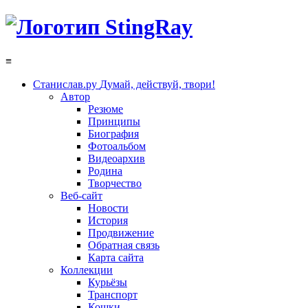
≡
Станислав.ру
Думай, действуй, твори!
Автор
Резюме
Принципы
Биография
Фотоальбом
Видеоархив
Родина
Творчество
Веб-сайт
Новости
История
Продвижение
Обратная связь
Карта сайта
Коллекции
Курьёзы
Транспорт
Кошки