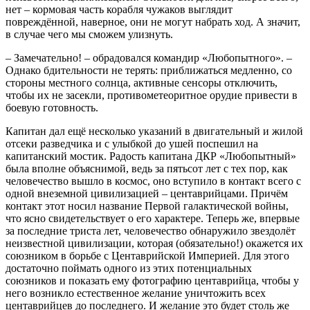
нет – кормовая часть корабля чужаков выглядит
повреждённой, наверное, они не могут набрать ход. А значит,
в случае чего мы сможем улизнуть.
– Замечательно! – обрадовался командир «Любопытного». –
Однако бдительности не терять: приближаться медленно, со
стороны местного солнца, активные сенсоры отключить,
чтобы их не засекли, противометеоритное орудие привести в
боевую готовность.
Капитан дал ещё несколько указаний в двигательный и жилой
отсеки разведчика и с улыбкой до ушей поспешил на
капитанский мостик. Радость капитана ДКР «Любопытный»
была вполне объяснимой, ведь за пятьсот лет с тех пор, как
человечество вышло в космос, оно вступило в контакт всего с
одной внеземной цивилизацией – центаврийцами. Причём
контакт этот носил название Первой галактической войны,
что ясно свидетельствует о его характере. Теперь же, впервые
за последние триста лет, человечество обнаружило звездолёт
неизвестной цивилизации, которая (обязательно!) окажется их
союзником в борьбе с Центаврийской Империей. Для этого
достаточно поймать одного из этих потенциальных
союзников и показать ему фотографию центаврийца, чтобы у
него возникло естественное желание уничтожить всех
центаврийцев до последнего. И желание это будет столь же