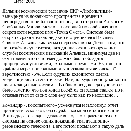
Дата:
2006
Дальний космический разведчик ДКР «Любопытный»
вынырнул из локального пространства-времени в
непосредственной близости от недавно открытой Альянсом
Свободных Миров системы, носившей по соображениям
секретности кодовое имя «Точка Омега». Система была
открыта сравнительно недавно и оценивалась Высшим
Советом Альянса как весьма перспективная. Дело в том, что
по расчётам супермозга, находившегося в распоряжении
службы космических изысканий Альянса, минимум две из
семи планет этой системы должны были обладать
природными условиями, сходными с земными. Ну, или, по
крайней мере, пригодными для проживания человека. С
вероятностью 75%. Если будущих колонистов слегка
модифицировать генетически. Или, на худой конец, заставить
носить защитные костюмы. В общем, из доклада супермозга
было заметно, что под конец расчётов он засомневался, но и
отказываться от своих слов ему было как-то несолидно…
Командир «Любопытного» усмехнулся и захлопнул отчёт
прогностического отдела службы космических изысканий.
Вот ведь дают люди – делают выводы о характеристиках
системы на основе одних показаний гравитационно-
резонансного телескопа, а его потом посылают в такую даль