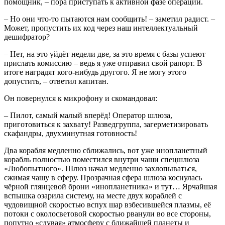
помощник, – пора приступать к активной фазе операции.
– Но они что-то пытаются нам сообщить! – заметил радист. –
Может, пропустить их код через наш интеллектуальный
дешифратор?
– Нет, на это уйдёт недели две, за это время с базы успеют
прислать комиссию – ведь я уже отправил свой рапорт. В
итоге наградят кого-нибудь другого. Я не могу этого
допустить, – ответил капитан.
Он повернулся к микрофону и скомандовал:
– Пилот, самый малый вперёд! Оператор шлюза,
приготовиться к захвату! Разведгруппа, загерметизировать
скафандры, двухминутная готовность!
Два корабля медленно сближались, вот уже инопланетный
корабль полностью поместился внутри чаши спецшлюза
«Любопытного». Шлюз начал медленно захлопываться,
сжимая чашу в сферу. Прозрачная сфера шлюза коснулась
чёрной глянцевой брони «инопланетника» и тут… Ярчайшая
вспышка озарила систему, на месте двух кораблей с
чудовищной скоростью вспух шар взбесившейся плазмы, её
потоки с околосветовой скоростью рванули во все стороны,
попутно «сдувая» атмосферу с ближайшей планеты и