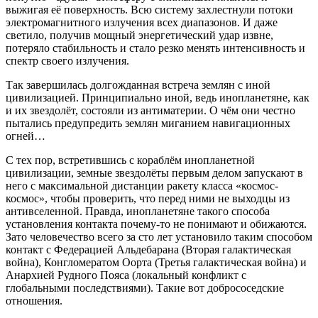
выжигая её поверхность. Всю систему захлестнули потоки
электромагнитного излучения всех диапазонов. И даже
светило, получив мощный энергетический удар извне,
потеряло стабильность и стало резко менять интенсивность и
спектр своего излучения.
Так завершилась долгожданная встреча землян с иной
цивилизацией. Принципиально иной, ведь инопланетяне, как
и их звездолёт, состояли из антиматерии. О чём они честно
пытались предупредить землян миганием навигационных
огней…
С тех пор, встретившись с кораблём инопланетной
цивилизации, земные звездолёты первым делом запускают в
него с максимальной дистанции ракету класса «космос-
космос», чтобы проверить, что перед ними не выходцы из
антивселенной. Правда, инопланетяне такого способа
установления контакта почему-то не понимают и обижаются.
Зато человечество всего за сто лет установило таким способом
контакт с Федерацией Альдебарана (Вторая галактическая
война), Конгломератом Оорта (Третья галактическая война) и
Анархией Рудного Пояса (локальный конфликт с
глобальными последствиями). Такие вот добрососедские
отношения.