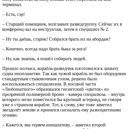
терминал.
– Есть, сэр!
– Старший помощник, возглавьте разведгруппу. Сейчас их в
конференц-зал на инструктаж, затем в спецшлюз № 2.
– Ну ты даёшь, старик! Собрался брать их на абордаж?
– Конечно, всегда надо брать быка за рога!
– Ну, как знаешь, я пошёл собирать людей.
Прошло полчаса, корабль-разведчик изготовился к захвату
судна инопланетян. Так как чужой корабль не был оборудован
стандартным стыковочным узлом, решено было
воспользоваться спецшлюзом. В носовой части
«Любопытного» образовался гигантский «цветок» из
прозрачной полимерной брони – камера спецшлюза, – внутрь
которого легко поместился бы крупный астероид, не говоря
уже о странном корабле. Тот, к слову, уже тоже заметил
звездолёт землян и принялся сигналить ему разноцветными
огнями.
– Кажется, мы теряем инициативу, – заметил второй