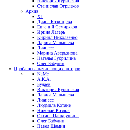
Виктория Куринская
Станислав Огрызков
Архив
X1
Диана Козинцева
Евгений Семиряков
Ирина Лагерь
Кирилл Николаенко
Лариса Малышева
Лианесс
Марина Аверьянова
Наталья Зубрилина
Олег Бабулин
Проба пера
начинающих авторов
NaMe
А.К.А.
Будаев
Виктория Куринская
Лариса Малышева
Лианесс
Людмила Котане
Николай Козлов
Оксана Панкрушина
Олег Бабулин
Павел Шамин