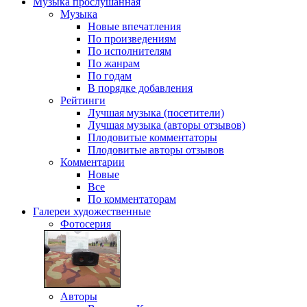
Музыка
прослушанная
Музыка
Новые впечатления
По произведениям
По исполнителям
По жанрам
По годам
В порядке добавления
Рейтинги
Лучшая музыка (посетители)
Лучшая музыка (авторы отзывов)
Плодовитые комментаторы
Плодовитые авторы отзывов
Комментарии
Новые
Все
По комментаторам
Галереи
художественные
Фотосерия
Авторы