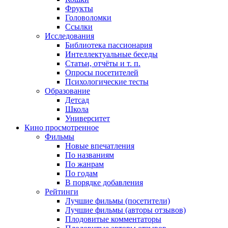
Фрукты
Головоломки
Ссылки
Исследования
Библиотека пассионария
Интеллектуальные беседы
Статьи, отчёты и т. п.
Опросы посетителей
Психологические тесты
Образование
Детсад
Школа
Университет
Кино
просмотренное
Фильмы
Новые впечатления
По названиям
По жанрам
По годам
В порядке добавления
Рейтинги
Лучшие фильмы (посетители)
Лучшие фильмы (авторы отзывов)
Плодовитые комментаторы