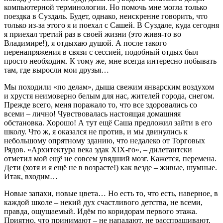
компьютерной терминологии. Но помочь мне могла только
поездка в Суздаль. Будет, однако, неискренне говорить, что
только из-за этого я и поехал с Сашей. В Суздале, куда сегодня
я приехал третий раз в своей жизни (это живя-то во
Владимире!), я отдыхаю душой. А после такого
перенапряжения в связи с сессией, подобный отдых был
просто необходим. К тому же, мне всегда интересно побывать
там, где выросли мои друзья…
Мы походили «по делам», дыша свежим январским воздухом
и хрустя неимоверно белым для нас, жителей города, снегом.
Прежде всего, меня поражало то, что все здоровались со
всеми – лично! Чувствовалась настоящая домашняя
обстановка. Хорошо! А тут ещё Саша предложил зайти в его
школу. Что ж, я оказался не против, и мы двинулись к
небольшому опрятному зданию, что недалеко от Торговых
Рядов. «Архитектура века эдак XIX-го», – дилетантски
отметил мой ещё не совсем увядший мозг. Кажется, перемена.
Дети (хотя и я ещё не в возрасте!) как везде – живые, шумные.
Итак, входим…
Новые запахи, новые цвета… Но есть то, что есть, наверное, в
каждой школе – некий дух счастливого детства, не всеми,
правда, ощущаемый. Идём по коридорам первого этажа.
Приятно, что принимают – не нападают, не расспрашивают,