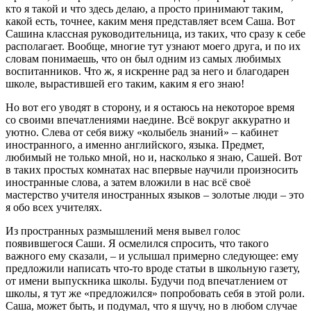
кто я такой и что здесь делаю, а просто принимают таким,
какой есть, точнее, каким меня представляет всем Саша. Вот
Сашина классная руководительница, из таких, что сразу к себе
располагает. Вообще, многие тут узнают моего друга, и по их
словам понимаешь, что он был одним из самых любимых
воспитанников. Что ж, я искренне рад за него и благодарен
школе, вырастившей его таким, каким я его знаю!
Но вот его уводят в сторону, и я остаюсь на некоторое время
со своими впечатлениями наедине. Всё вокруг аккуратно и
уютно. Слева от себя вижу «колыбель знаний» – кабинет
иностранного, а именно английского, языка. Предмет,
любимый не только мной, но и, насколько я знаю, Сашей. Вот
в таких простых комнатах нас впервые научили произносить
иностранные слова, а затем вложили в нас всё своё
мастерство учителя иностранных языков – золотые люди – это
я обо всех учителях.
Из пространных размышлений меня вывел голос
появившегося Саши. Я осмелился спросить, что такого
важного ему сказали, – и услышал примерно следующее: ему
предложили написать что-то вроде статьи в школьную газету,
от имени выпускника школы. Будучи под впечатлением от
школы, я тут же «предложился» попробовать себя в этой роли.
Саша, может быть, и подумал, что я шучу, но в любом случае