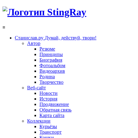
≡
Станислав.ру
Думай, действуй, твори!
Автор
Резюме
Принципы
Биография
Фотоальбом
Видеоархив
Родина
Творчество
Веб-сайт
Новости
История
Продвижение
Обратная связь
Карта сайта
Коллекции
Курьёзы
Транспорт
Кошки