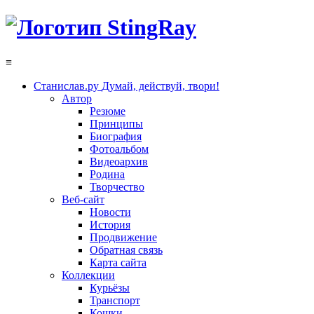
≡
Станислав.ру
Думай, действуй, твори!
Автор
Резюме
Принципы
Биография
Фотоальбом
Видеоархив
Родина
Творчество
Веб-сайт
Новости
История
Продвижение
Обратная связь
Карта сайта
Коллекции
Курьёзы
Транспорт
Кошки