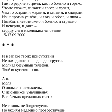
Где-то редкие встречи, как-то больно и горько,
Что-то гложет, ласкает и греет, и мучит,
Чем-то острым и жарким, и мягким, и сладким
Из напротив улыбки, и глаз, и обоев, и пива –
Позабыть невозможно и больно, и страшно,
И неверно, и даже –
сердцу с его маленьким человеком.
15-17.09.2000
* * *
И в запахе твоих присутствий
Не находилось поводов для грусти.
Молчал безумный телефон,
Твоё искусство – сон.
А я,
Моля
О дольке снисхожденья,
С изюминкой умалишенья
В собачьих преданных глазах.
Не спишь, не бодрствуешь –
По будням медленно проворствуешь.