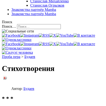
Станислав Михайленко
Станислав Огрызков
Знакомства
партнёр Mamba
Знакомства
партнёр Mamba
Поиск
Поиск…
Проба пера
>
Будаев
Стихотворения
Автор:
Будаев
* * *