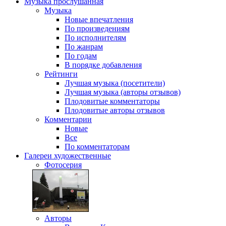
Музыка
прослушанная
Музыка
Новые впечатления
По произведениям
По исполнителям
По жанрам
По годам
В порядке добавления
Рейтинги
Лучшая музыка (посетители)
Лучшая музыка (авторы отзывов)
Плодовитые комментаторы
Плодовитые авторы отзывов
Комментарии
Новые
Все
По комментаторам
Галереи
художественные
Фотосерия
Авторы