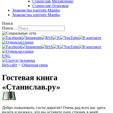
Станислав Михайленко
Станислав Огрызков
Знакомства
партнёр Mamba
Знакомства
партнёр Mamba
Поиск
Поиск…
ENG
Веб-сайт
>
Обратная связь
Гостевая книга
«Станислав.ру»
Добро пожаловать, гости дорогие! Очень рад всех вас здесь
видеть и надеюсь, что вы оставите пару строчек в моей