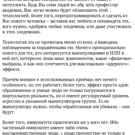
интеллекта. Будь Вы семи пядей во лбу, хоть профессор/
академик, Вас легко можно будет облапошить этой
технологией, более того, перепрограммировать и сделать из
Вас нового человека – заставив вас любить и ненавидеть тех,
кого нужно, одобрять любые злодеяния, или даже участвовать
в этих злодеяниях.
Технология эта не прочитана мною из книг, а выведена
наблюдением за поражёнными ею. Ничего принципиально
нового для тех, кто интересуется манипуляциями и НЛП в
ней нет, интересен лишь микс компонентов, какие «фишечки»
выбраны, и как они сочетаются для максимально «ядерного»
эффекта.
Причём внешне в использованных приёмах нет ничего
особенного, но это работает; более того, эффект просто адов:
образованные и умные люди не только погружаются в
виртуальную реальность, но и имеют регулируемый уровень
агрессии к указанной манипулятором группе. Если
манипулятору нужно, чтобы обработанные им убивали – они
будут.
Более того, иммунитета практически ни у кого нет. Ибо
частичный иммунитет имеют либо очень
высоконравственные люди, с нравственностью не только в