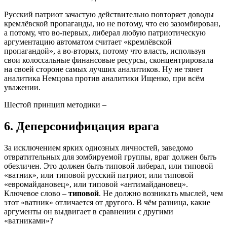
Русский патриот зачастую действительно повторяет доводы
кремлёвской пропаганды, но не потому, что ею зазомбирован,
а потому, что во-первых, либерал любую патриотическую
аргументацию автоматом считает «кремлёвской
пропагандой», а во-вторых, потому что власть, используя
свои колоссальные финансовые ресурсы, сконцентрировала
на своей стороне самых лучших аналитиков. Ну не тянет
аналитика Немцова против аналитики Ищенко, при всём
уважении.
Шестой принцип методики –
6. Деперсонифицация врага
За исключением ярких одиозных личностей, заведомо
отвратительных для зомбируемой группы, враг должен быть
обезличен. Это должен быть типовой либерал, или типовой
«ватник», или типовой русский патриот, или типовой
«евромайдановец», или типовой «антимайдановец».
Ключевое слово –
типовой
. Не должно возникать мыслей, чем
этот «ватник» отличается от другого. В чём разница, какие
аргументы он выдвигает в сравнении с другими
«ватниками»?