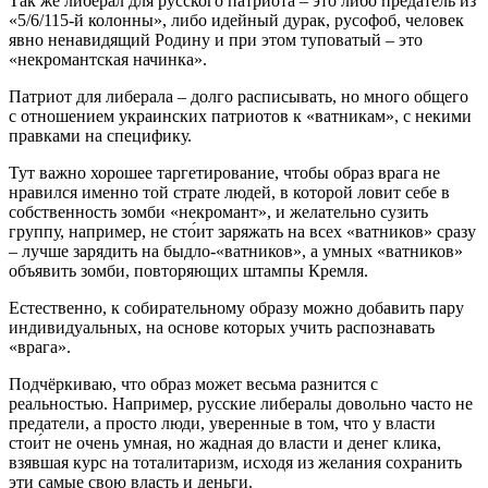
Так же либерал для русского патриота – это либо предатель из
«5/6/115-й колонны», либо идейный дурак, русофоб, человек
явно ненавидящий Родину и при этом туповатый – это
«некромантская начинка».
Патриот для либерала – долго расписывать, но много общего
с отношением украинских патриотов к «ватникам», с некими
правками на специфику.
Тут важно хорошее таргетирование, чтобы образ врага не
нравился именно той страте людей, в которой ловит себе в
собственность зомби «некромант», и желательно сузить
группу, например, не сто́ит заряжать на всех «ватников» сразу
– лучше зарядить на быдло-«ватников», а умных «ватников»
объявить зомби, повторяющих штампы Кремля.
Естественно, к собирательному образу можно добавить пару
индивидуальных, на основе которых учить распознавать
«врага».
Подчёркиваю, что образ может весьма разнится с
реальностью. Например, русские либералы довольно часто не
предатели, а просто люди, уверенные в том, что у власти
стои́т не очень умная, но жадная до власти и денег клика,
взявшая курс на тоталитаризм, исходя из желания сохранить
эти самые свою власть и деньги.