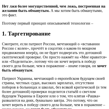
Нет лжи более могущественной, чем ложь, построенная на
желании быть обманутым.
А мы хотим быть обманутыми,
это факт.
Поэтому первый принцип описываемой технологии –
1. Таргетирование
Смотрите, если патриот России, мечтающий о «вставании
России с колен», прочтёт в соцсетях о каком-то мощном
продвижении вперёд, он не будет подвергать это дотошной
скептической проверке. Он просто нажмёт на «Мне нравится»
или «Поделиться», потому что он хочет верить в победу
своего дела больше, чем в поражение – иначе говоря, он
хочет
быть обманутым
.
Патриот Украины, мечтающий о европейском будущем своей
страны, честных судах, высоких зарплатах, отсутствии
поборов в больницах и школах, без всякой критической (и тем
более дотошной) проверки поделится статьёй о светлом
будущем Украины в Европе или о том, что клятая «Рашка»
развалится на днях, буквально завтра. Это потому, что он
хочет верить в победу своего дела больше, чем в поражение –