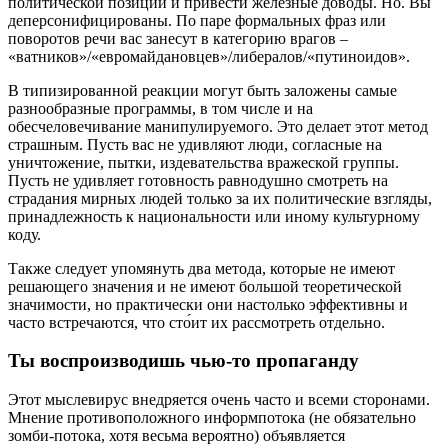
политической позиции и привести железные доводы. Но. Вы
деперсонифицированы. По паре формальных фраз или
поворотов речи вас занесут в категорию врагов –
«ватников»/«евромайдановцев»/либералов/«путиноидов».
В типизированной реакции могут быть заложены самые
разнообразные программы, в том числе и на
обесчеловечивание манипулируемого. Это делает этот метод
страшным. Пусть вас не удивляют люди, согласные на
уничтожение, пытки, издевательства вражеской группы.
Пусть не удивляет готовность равнодушно смотреть на
страдания мирных людей только за их политические взгляды,
принадлежность к национальности или иному культурному
коду.
Также следует упомянуть два метода, которые не имеют
решающего значения и не имеют большой теоретической
значимости, но практически они настолько эффективны и
часто встречаются, что сто́ит их рассмотреть отдельно.
Ты воспроизводишь чью-то пропаганду
Этот мыслевирус внедряется очень часто и всеми сторонами.
Мнение противоположного информпотока (не обязательно
зомби-потока, хотя весьма вероятно) объявляется