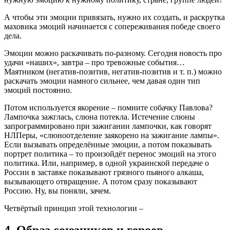
А чтобы эти эмоции привязать, нужно их создать, и раскрутка
маховика эмоций начинается с сопереживания победе своего
дела.
Эмоции можно раскачивать по-разному. Сегодня новость про
удачи «наших», завтра – про тревожные события…
Маятником (негатив-позитив, негатив-позитив и т. п.) можно
раскачать эмоции намного сильнее, чем давая один тип
эмоций постоянно.
Потом используется якорение – помните собачку Павлова?
Лампочка зажглась, слюна потекла. Истечение слюны
запрограммировано при зажигании лампочки, как говорят
НЛПеры, «слюноотделение заякорено на зажигание лампы».
Если вызывать определённые эмоции, а потом показывать
портрет политика – то произойдёт перенос эмоций на этого
политика. Или, например, в одной украинской передаче о
России в заставке показывают грязного пьяного алкаша,
вызывающего отвращение. А потом сразу показывают
Россию. Ну, вы поняли, зачем.
Четвёртый принцип этой технологии –
4. Образ союзников и героев