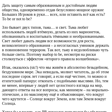
Дать защиту самым образованным и достойным людям
общества, одновременно отдав безусловно мощное оружие
Больших Игроков в руки… всех, или оставить всё как есть?
To be or not to be?
Зло бывает двух типов, тьма… и свет. Тьма любит
использовать людей втёмную, делать из них марионеток,
оболванивать и воспитывать тёмными и необразованными.
Свет любит давать людям все возможности для роста,
великолепного образования – а несогласных умников держать
в повиновении террором. Так вот, тьму я недолюбливаю чуть
больше света. Поэтому выбор to be, несмотря на риски
столкнуться с эффектом «второго правила волшебника».
Итак, оказалось (sic!) что мы живём в абсолютно безыдейном,
бездуховном мире. Эка невидаль, молвит читатель, да об этом
последние сорок лет говорят, а если ещё честнее, то можно и
египетский папирус откопать с подобными мыслями. Но, тем
не менее, впервые у людей нет целостного взгляда на мир,
дающего ответы на все вопросы, как минимум – на морально-
этические, а по максимуму ещё и объясняющие, что вокруг
чего крутится – Солнце вокруг Земли, или там Земля вокруг
Солнца.
Хотел бы я видеть, как PR-технолог попытался бы объяснить