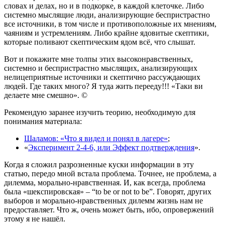
словах и делах, но и в подкорке, в каждой клеточке. Либо
системно мыслящие люди, анализирующие беспристрастно
все источники, в том числе и противоположные их мнениям,
чаяниям и устремлениям. Либо крайне ядовитые скептики,
которые поливают скептическим ядом всё, что слышат.
Вот и покажите мне толпы этих высоконравственных,
системно и беспристрастно мыслящих, анализирующих
нелицеприятные источники и скептично рассуждающих
людей. Где таких много? Я туда жить перееду!!! «Таки ви
делаете мне смешно». ©
Рекомендую заранее изучить теорию, необходимую для
понимания материала:
Шаламов: «Что я видел и понял в лагере»
;
«
Эксперимент 2-4-6, или Эффект подтверждения
».
Когда я сложил разрозненные куски информации в эту
статью, передо мной встала проблема. Точнее, не проблема, а
дилемма, морально-нравственная. И, как всегда, проблема
была «шекспировская» – “to be or not to be”. Говорят, других
выборов и морально-нравственных дилемм жизнь нам не
предоставляет. Что ж, очень может быть, ибо, опровержений
этому я не нашёл.