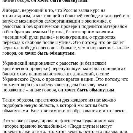
иначе говоря, он
хочет быть обманутым
.
Либерал, верующий в то, что Россия взяла курс на
тоталитаризм, и мечтающий о большей свободе для людей и о
запуске механизмов самоорганизации в экономике, с
радостью и без критической проверки поделится материалом
о безобразиях режима Путина, благотворном влиянии
«невидимой руки рынка» и конкуренции, о трудностях
перехода к свободе после Путина. Это потому, что он хочет
верить в победу своего дела больше, чем в поражение – иначе
говоря, он
хочет быть обманутым
.
Украинский националист с радостью (и без всякой
критической проверки) перепубликует материал о подвигах
близких ему националистических движений, о силе
Украинского Духа, о происках врагов нации. Это потому, что
он хочет верить в победу своего дела больше, чем в
поражение – иначе говоря, он
хочет быть обманутым
.
Таким образом, практически для каждого из нас можно
подобрать некую область, в которой мы хотим быть
обманутыми. Вне зависимости от образования и интеллекта.
Это также сформулировано фантастом Гудкаиндом как
«второе правило волшебника»: «Люди глупы и могут
поверить лжи оттого, что хотят верить, будто это правда, или