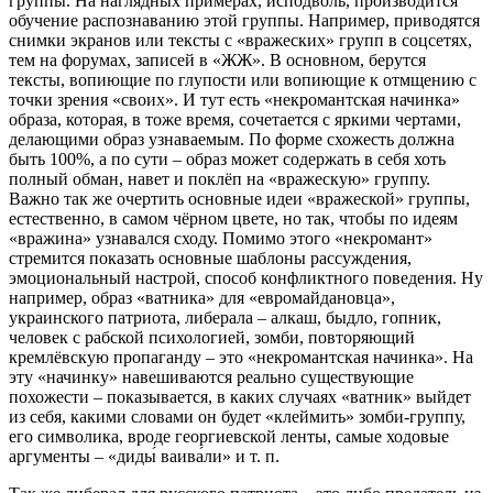
группы. На наглядных примерах, исподволь, производится
обучение распознаванию этой группы. Например, приводятся
снимки экранов или тексты с «вражеских» групп в соцсетях,
тем на форумах, записей в «ЖЖ». В основном, берутся
тексты, вопиющие по глупости или вопиющие к отмщению с
точки зрения «своих». И тут есть «некромантская начинка»
образа, которая, в тоже время, сочетается с яркими чертами,
делающими образ узнаваемым. По форме схожесть должна
быть 100%, а по сути – образ может содержать в себя хоть
полный обман, навет и поклёп на «вражескую» группу.
Важно так же очертить основные идеи «вражеской» группы,
естественно, в самом чёрном цвете, но так, чтобы по идеям
«вражина» узнавался сходу. Помимо этого «некромант»
стремится показать основные шаблоны рассуждения,
эмоциональный настрой, способ конфликтного поведения. Ну
например, образ «ватника» для «евромайдановца»,
украинского патриота, либерала – алкаш, быдло, гопник,
человек с рабской психологией, зомби, повторяющий
кремлёвскую пропаганду – это «некромантская начинка». На
эту «начинку» навешиваются реально существующие
похожести – показывается, в каких случаях «ватник» выйдет
из себя, какими словами он будет «клеймить» зомби-группу,
его символика, вроде георгиевской ленты, самые ходовые
аргументы – «диды́ ваива́ли» и т. п.