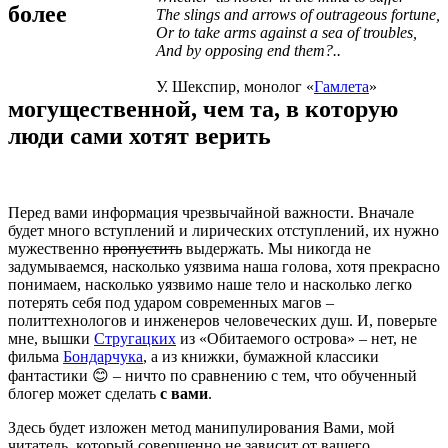
более
The slings and arrows of outrageous fortune,
Or to take arms against a sea of troubles,
And by opposing end them?..
У. Шекспир, монолог «
Гамлета
»
могущественной, чем та, в которую
люди сами хотят верить
Перед вами информация чрезвычайной важности. Вначале
будет много вступлений и лирических отступлений, их нужно
мужественно
пропустить
выдержать. Мы никогда не
задумываемся, насколько уязвима наша голова, хотя прекрасно
понимаем, насколько уязвимо наше тело и насколько легко
потерять себя под ударом современных магов –
политтехнологов и инженеров человеческих душ. И, поверьте
мне, вышки
Стругацких
из «Обитаемого острова» – нет, не
фильма
Бондарчука
, а из книжки, бумажной классики
фантастики 😊 – ничто по сравнению с тем, что обученный
блогер может сделать
с вами
.
Здесь будет изложен метод манипулирования Вами, мой
читатель, который совершенно не зависит от вашего