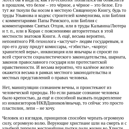
в прошлом, что белое – это чёрное, а чёрное – это белое. Его
тут же ткнули бы носом в местную Священную Книгу, будь то
труды Ульянова и кодекс строителей коммунизма, или Библия
с комментариями Папы Римского, или Библия с
комментариями Святых Отцов, или в труды Кальвина/Лютера
и т. п., или в Коран с пояснениями авторитетных в этой
местности знатоков Книги. А ещё, весьма вероятно,
непонятного PR-технолога «застучат» людям государевым, и
про его душу придут комиссары, «гэбисты», «корпус
хранителей веры», инквизиция или янычары и спросят по
всей строгости социалистического законодательства, шариата,
законов православного государя или протестантской
нравственности. И весьма вероятно, что калёное железо
окажется весьма в рамках местного законодательства и
местных представлений о правах человека.
Нет, манипуляции сознанием вечны, и проистекают из
человеческой природы. Но если раньше сознание человека
было крепостью, да ещё и способной вызвать подкрепление
из инквизиторов/НКВДшников/янычар, то сейчас это просто
пластилин, лепи – не хочу.
Человек из взглядов, принципов способен черпать огромную
силу, огромную волю. Верующие христиане шли на смерть и с
улыбкой терпели жесточайшие пытки ради жизни во Христе.