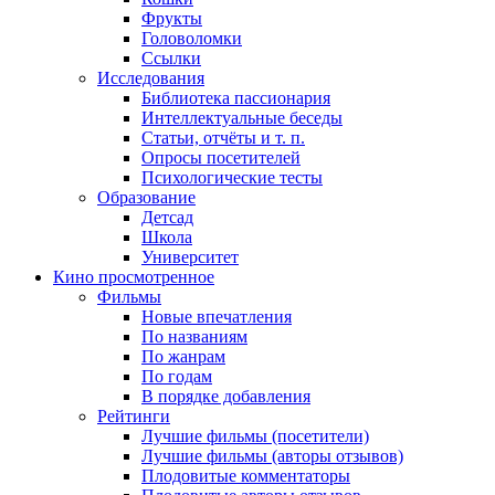
Фрукты
Головоломки
Ссылки
Исследования
Библиотека пассионария
Интеллектуальные беседы
Статьи, отчёты и т. п.
Опросы посетителей
Психологические тесты
Образование
Детсад
Школа
Университет
Кино
просмотренное
Фильмы
Новые впечатления
По названиям
По жанрам
По годам
В порядке добавления
Рейтинги
Лучшие фильмы (посетители)
Лучшие фильмы (авторы отзывов)
Плодовитые комментаторы