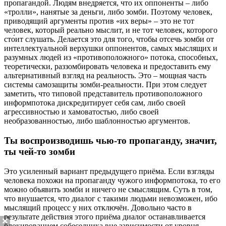
пропагандой. Людям внедряется, что их оппоненты – либо
«тролли», нанятые за деньги, либо зомби. Поэтому человек,
приводящий аргументы против «их веры» – это не тот
человек, который реально мыслит, и не тот человек, которого
сто́ит слушать. Делается это для того, чтобы отсечь зомби от
интеллектуальной верхушки оппонентов, самых мыслящих и
разумных людей из «противоположного» потока, способных,
теоретически, раззомбировать человека и предоставить ему
альтернативный взгляд на реальность. Это – мощная часть
системы самозащиты зомби-реальности. При этом следует
заметить, что типовой представитель противоположного
информпотока дискредитирует себя сам, либо своей
агрессивностью и хамоватостью, либо своей
необразованностью, либо шаблонностью аргументов.
Ты воспроизводишь чью-то пропаганду, значит,
ты чей-то зомби
Это усиленный вариант предыдущего приёма. Если взгляды
человека похожи на пропаганду чужого информпотока, то его
можно объявить зомби и ничего не смыслящим. Суть в том,
что внушается, что диалог с такими людьми невозможен, ибо
мыслящий процесс у них отключён. Довольно часто в
результате действия этого приёма диалог останавливается
блокированием собеседника вне зависимости от уровня