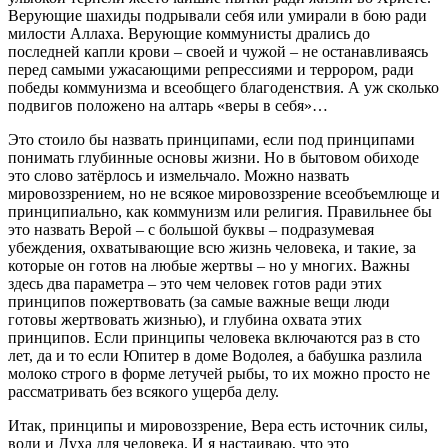
Верующие шахиды подрывали себя или умирали в бою ради
милости Аллаха. Верующие коммунисты дрались до
последней капли крови – своей и чужой – не останавливаясь
перед самыми ужасающими репрессиями и террором, ради
победы коммунизма и всеобщего благоденствия. А уж сколько
подвигов положено на алтарь «веры в себя»…
Это стоило бы назвать принципами, если под принципами
понимать глубинные основы жизни. Но в бытовом обиходе
это слово затёрлось и измельчало. Можно назвать
мировоззрением, но не всякое мировоззрение всеобъемлюще и
принципиально, как коммунизм или религия. Правильнее бы
это назвать Верой – с большой буквы – подразумевая
убеждения, охватывающие всю жизнь человека, и такие, за
которые он готов на любые жертвы – но у многих. Важны
здесь два параметра – это чем человек готов ради этих
принципов пожертвовать (за самые важные вещи люди
готовы жертвовать жизнью), и глубина охвата этих
принципов. Если принципы человека включаются раз в сто
лет, да и то если Юпитер в доме Водолея, а бабушка разлила
молоко строго в форме летучей рыбы, то их можно просто не
рассматривать без всякого ущерба делу.
Итак, принципы и мировоззрение, Вера есть источник силы,
воли и Духа для человека. И я настаиваю, что это