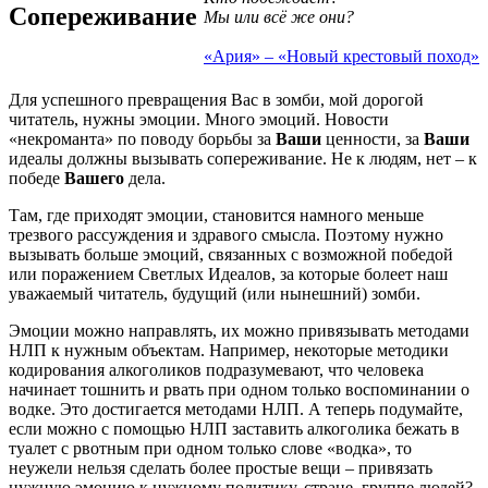
Сопереживание
Мы или всё же они?
«Ария» – «Новый крестовый поход»
Для успешного превращения Вас в зомби, мой дорогой
читатель, нужны эмоции. Много эмоций. Новости
«некроманта» по поводу борьбы за
Ваши
ценности, за
Ваши
идеалы должны вызывать сопереживание. Не к людям, нет – к
победе
Вашего
дела.
Там, где приходят эмоции, становится намного меньше
трезвого рассуждения и здравого смысла. Поэтому нужно
вызывать больше эмоций, связанных с возможной победой
или поражением Светлых Идеалов, за которые болеет наш
уважаемый читатель, будущий (или нынешний) зомби.
Эмоции можно направлять, их можно привязывать методами
НЛП к нужным объектам. Например, некоторые методики
кодирования алкоголиков подразумевают, что человека
начинает тошнить и рвать при одном только воспоминании о
водке. Это достигается методами НЛП. А теперь подумайте,
если можно с помощью НЛП заставить алкоголика бежать в
туалет с рвотным при одном только слове «водка», то
неужели нельзя сделать более простые вещи – привязать
нужную эмоцию к нужному политику, стране, группе людей?