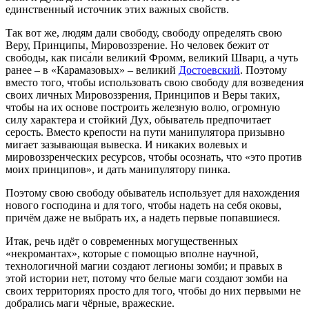
единственный источник этих важных свойств.
Так вот же, людям дали свободу, свободу определять свою
Веру, Принципы, Мировоззрение. Но человек бежит от
свободы, как писа́ли великий Фромм, великий Шварц, а чуть
ранее – в «Карамазовых» – великий
Достоевский
. Поэтому
вместо того, чтобы использовать свою свободу для возведения
своих личных Мировоззрения, Принципов и Веры таких,
чтобы на их основе построить железную волю, огромную
силу характера и стойкий Дух, обыватель предпочитает
серость. Вместо крепости на пути манипулятора призывно
мигает зазывающая вывеска. И никаких волевых и
мировоззренческих ресурсов, чтобы осознать, что «это против
моих принципов», и дать манипулятору пинка.
Поэтому свою свободу обыватель использует для нахождения
нового господина и для того, чтобы надеть на себя оковы,
причём даже не выбрать их, а надеть первые попавшиеся.
Итак, речь идёт о современных могущественных
«некромантах», которые с помощью вполне научной,
технологичной магии создают легионы зомби; и правых в
этой истории нет, потому что белые маги создают зомби на
своих территориях просто для того, чтобы до них первыми не
добрались маги чёрные, вражеские.