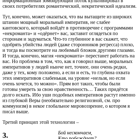
информационный зомбирующий поток культивировал в
своих потребителях романтический, некритический идеализм.
Тут, конечно, может оказаться, что вы вытащите из широких
штанин мощный моральный императив, не слабее
кантовского, который войдёт в противоречие с программами
«некроманта» и «одёрнет» вас, заставит оглядеться по
сторонам и задуматься. Что-то глубинное в вас скажет, что
одобрять убийства людей (даже сторонников регресса) плохо,
и тогда вы посмотрите на любимый бложик другими глазами.
И тогда, конечно, магия «некроманта» перестанет работать на
вас. Но проблема в том, что, как я говорил выше, моральных
императивов у людей нынче нет, точнее, они очень редки,
даже у тех, кому положено, а если и есть, то глубина охвата
этих императивов слабенькая, на уровне «нельзя, но если
очень хочется, то можно». Прям вот таких, чтобы были
готовы умереть за свою нравственность… Таких придётся
долго искать. Ибо уши подобных императивов растут именно
из глубокой Веры (необязательно религиозной, см. про
коммунизм) в некое глобальное мировоззрение, о котором я
писа́л выше.
Третий принцип этой технологии –
Бой нескончаем,
3.
Кто побеждает?