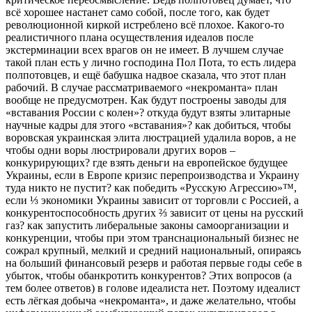
всё хорошее настанет само собой, после того, как будет
революционной киркой истреблено всё плохое. Какого-то
реалистичного плана осуществления идеалов после
экстерминации всех врагов он не имеет. В лучшем случае
такой план есть у лично господина Пол Пота, то есть лидера
полпотовцев, и ещё бабушка надвое сказала, что этот план
рабочий. В случае рассматриваемого «некроманта» план
вообще не предусмотрен. Как будут построены заводы для
«вставания России с колен»? откуда будут взяты элитарные
научные кадры для этого «вставания»? как добиться, чтобы
воровская украинская элита люстрацией удалила воров, а не
чтобы одни воры люстрировали других воров –
конкурирующих? где взять деньги на европейское будущее
Украины, если в Европе кризис перепроизводства и Украину
туда никто не пустит? как победить «Русскую Агрессию»™,
если ⅓ экономики Украины зависит от торговли с Россией, а
конкурентоспособность других ⅔ зависит от цены на русский
газ? как запустить либеральные законы самоорганизации и
конкуренции, чтобы при этом транснациональный бизнес не
сожрал крупный, мелкий и средний национальный, опираясь
на больший финансовый резерв и работая первые годы себе в
убыток, чтобы обанкротить конкурентов? Этих вопросов (а
тем более ответов) в голове идеалиста нет. Поэтому идеалист
есть лёгкая добыча «некроманта», и даже желательно, чтобы