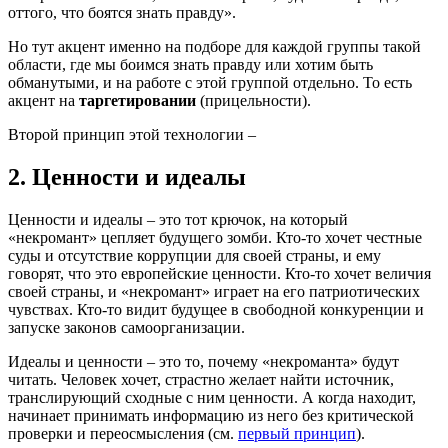
оттого, что боятся знать правду».
Но тут акцент именно на подборе для каждой группы такой
области, где мы боимся знать правду или хотим быть
обманутыми, и на работе с этой группой отдельно. То есть
акцент на
таргетировании
(прицельности).
Второй принцип этой технологии –
2. Ценности и идеалы
Ценности и идеалы – это тот крючок, на который
«некромант» цепляет будущего зомби. Кто-то хочет честные
суды и отсутствие коррупции для своей страны, и ему
говорят, что это европейские ценности. Кто-то хочет величия
своей страны, и «некромант» играет на его патриотических
чувствах. Кто-то видит будущее в свободной конкуренции и
запуске законов самоорганизации.
Идеалы и ценности – это то, почему «некроманта» будут
читать. Человек хочет, страстно желает найти источник,
транслирующий сходные с ним ценности. А когда находит,
начинает принимать информацию из него без критической
проверки и переосмысления (см.
первый принцип
).