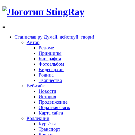
≡
Станислав.ру
Думай, действуй, твори!
Автор
Резюме
Принципы
Биография
Фотоальбом
Видеоархив
Родина
Творчество
Веб-сайт
Новости
История
Продвижение
Обратная связь
Карта сайта
Коллекции
Курьёзы
Транспорт
Кошки