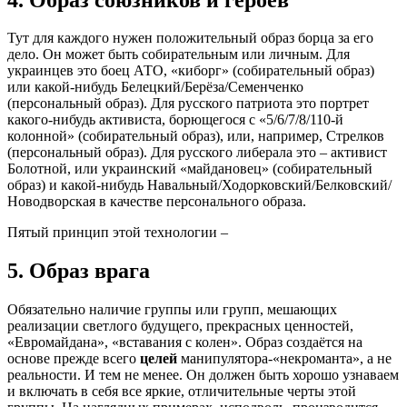
Тут для каждого нужен положительный образ борца за его
дело. Он может быть собирательным или личным. Для
украинцев это боец АТО, «киборг» (собирательный образ)
или какой-нибудь Белецкий/Берёза/Семенченко
(персональный образ). Для русского патриота это портрет
какого-нибудь активиста, борющегося с «5/6/7/8/110-й
колонной» (собирательный образ), или, например, Стрелков
(персональный образ). Для русского либерала это – активист
Болотной, или украинский «майдановец» (собирательный
образ) и какой-нибудь Навальный/Ходорковский/Белковский/
Новодворская в качестве персонального образа.
Пятый принцип этой технологии –
5. Образ врага
Обязательно наличие группы или групп, мешающих
реализации светлого будущего, прекрасных ценностей,
«Евромайдана», «вставания с колен». Образ создаётся на
основе прежде всего
целей
манипулятора-«некроманта», а не
реальности. И тем не менее. Он должен быть хорошо узнаваем
и включать в себя все яркие, отличительные черты этой