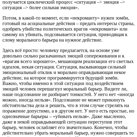
получается циклический процесс «ситуация –> эмоция –>
ситуация –> более сильная эмоция».
Потом, в какой-то момент, если «некроманту» нужен зомби,
готовый на асоциальные действия – предать интересы страны,
одобрять убийства политических врагов «некроманта» или
самому их убивать, подсовывается ситуация, приводящая к
слому морального барьера на нужное действие.
Здесь всё просто: человеку предлагается, на основе уже
довольно сильно раскачанных эмоций сопереживания и к
«врагам всего хорошего», мешающим реализации его светлых
идеалов, некая ситуация. Ситуация, вызывающая сильный
эмоциональный отклик и морально оправдывающая некое
действие, на которое программируется будущий зомби.
Важно, чтобы именно в этой ситуации под воздействием
эмоций человек перешагнул моральный барьер. Видите ли,
наше подсознание не разбирает тонкостей. У него нет «иногда
можно, иногда нельзя». Подсознание не может прикинуть
обстоятельства дела и решить, что в этом случае стрелять на
поражение допустимо, а в другом нет. У него есть простые, но
однозначные барьеры – «убивать нельзя». Даже мысленно,
даже в некой оправдывающей ситуации переступив этот
барьер, человек ослабляет его значительно. Конечно, чтобы
действительно убрать моральный барьер, нужно совершить то