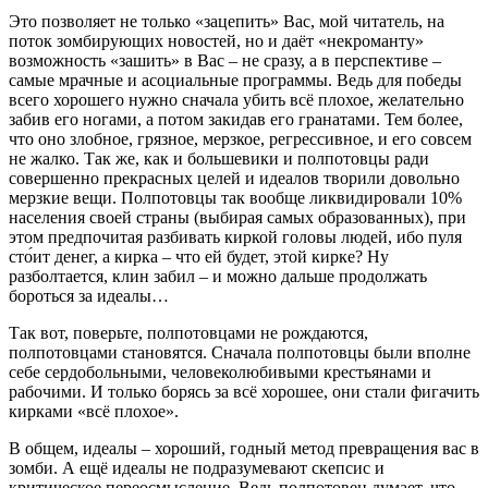
Это позволяет не только «зацепить» Вас, мой читатель, на
поток зомбирующих новостей, но и даёт «некроманту»
возможность «зашить» в Вас – не сразу, а в перспективе –
самые мрачные и асоциальные программы. Ведь для победы
всего хорошего нужно сначала убить всё плохое, желательно
забив его ногами, а потом закидав его гранатами. Тем более,
что оно злобное, грязное, мерзкое, регрессивное, и его совсем
не жалко. Так же, как и большевики и полпотовцы ради
совершенно прекрасных целей и идеалов творили довольно
мерзкие вещи. Полпотовцы так вообще ликвидировали 10%
населения своей страны (выбирая самых образованных), при
этом предпочитая разбивать киркой головы людей, ибо пуля
сто́ит денег, а кирка – что ей будет, этой кирке? Ну
разболтается, клин забил – и можно дальше продолжать
бороться за идеалы…
Так вот, поверьте, полпотовцами не рождаются,
полпотовцами становятся. Сначала полпотовцы были вполне
себе сердобольными, человеколюбивыми крестьянами и
рабочими. И только борясь за всё хорошее, они стали фигачить
кирками «всё плохое».
В общем, идеалы – хороший, годный метод превращения вас в
зомби. А ещё идеалы не подразумевают скепсис и
критическое переосмысление. Ведь полпотовец думает, что