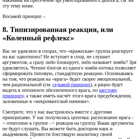
накачаны на пресечение аргументированного диалога, см. на
эту тему ниже.
Восьмой принцип –
8. Типизированная реакция, или
«Коленный рефлекс»
Вас не удивляло в спорах, что «вражеская» группа реагирует
на вас однотипно? Не вступает в спор, не слушает
аргументов, а сразу либо блокирует, либо называет зомби? Зря
удивляетесь. Чтение блогов из одного зомби-потока позволяет
сформировать типовую, стандартную реакцию. Основываясь
на том, что реакция на «врага» будет скорее эмоциональной,
чем рациональной (см.
седьмой принцип
), а рацио будет
видеть в оппоненте обезличенного врага, по
шестому
принципу
, а также иметь насчёт этого врага предубеждения,
заложенные в «некромантской начинке».
Смотрите, что у нас выстроилось вместе с другими
принципами. У нас получилась цепочка: распознание врага –
> отнесение к группе –> реакция на группу. Ваши аргументы
не будут слушать. Вы можете быть доктором наук и
академиком. Провести блестящую аналитику своей