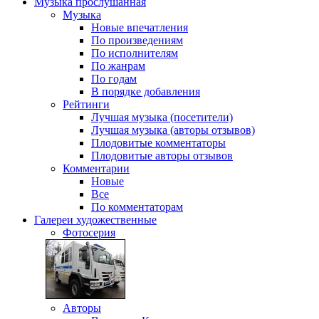
Музыка
прослушанная
Музыка
Новые впечатления
По произведениям
По исполнителям
По жанрам
По годам
В порядке добавления
Рейтинги
Лучшая музыка (посетители)
Лучшая музыка (авторы отзывов)
Плодовитые комментаторы
Плодовитые авторы отзывов
Комментарии
Новые
Все
По комментаторам
Галереи
художественные
Фотосерия
Авторы