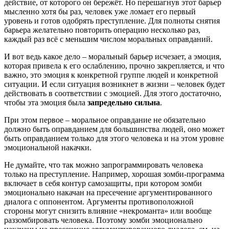
действие, от которого он бережёт. Но перешагнув этот барьер
мысленно хотя бы раз, человек уже ломает его первый
уровень и готов одобрять преступление. Для полноты снятия
барьера желательно повторить операцию несколько раз,
каждый раз всё с меньшим числом моральных оправданий.
И вот ведь какое дело – моральный барьер исчезает, а эмоция,
которая привела к его ослаблению, прочно закрепляется, и что
важно, это эмоция к конкретной группе людей и конкретной
ситуации. И если ситуация возникнет в жизни – человек будет
действовать в соответствии с эмоцией. Для этого достаточно,
чтобы эта эмоция была
запредельно сильна
.
При этом первое – моральное оправдание не обязательно
должно быть оправданием для большинства людей, оно может
быть оправданием только для этого человека и на этом уровне
эмоциональной накачки.
Не думайте, что так можно запрограммировать человека
только на преступление. Например, хорошая зомби-программа
включает в себя контур самозащиты, при котором зомби
эмоционально накачан на пресечение аргументированного
диалога с оппонентом. Аргументы противоположной
стороны могут снизить влияние «некроманта» или вообще
раззомбировать человека. Поэтому зомби эмоционально