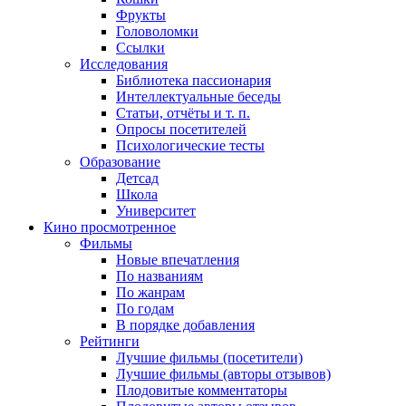
Фрукты
Головоломки
Ссылки
Исследования
Библиотека пассионария
Интеллектуальные беседы
Статьи, отчёты и т. п.
Опросы посетителей
Психологические тесты
Образование
Детсад
Школа
Университет
Кино
просмотренное
Фильмы
Новые впечатления
По названиям
По жанрам
По годам
В порядке добавления
Рейтинги
Лучшие фильмы (посетители)
Лучшие фильмы (авторы отзывов)
Плодовитые комментаторы