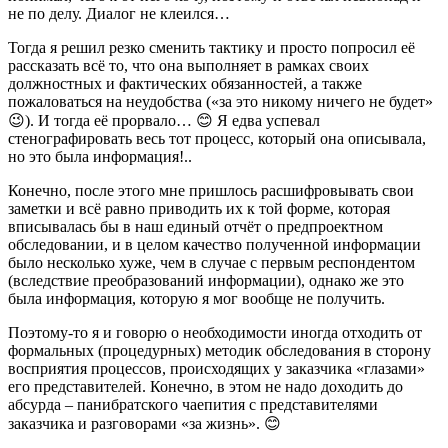
не по делу. Диалог не клеился…
Тогда я решил резко сменить тактику и просто попросил её
рассказать всё то, что она выполняет в рамках своих
должностных и фактических обязанностей, а также
пожаловаться на неудобства («за это никому ничего не будет»
😉). И тогда её прорвало… 😊 Я едва успевал
стенографировать весь тот процесс, который она описывала,
но это была информация!..
Конечно, после этого мне пришлось расшифровывать свои
заметки и всё равно приводить их к той форме, которая
вписывалась бы в наш единый отчёт о предпроектном
обследовании, и в целом качество полученной информации
было несколько хуже, чем в случае с первым респондентом
(вследствие преобразований информации), однако же это
была информация, которую я мог вообще не получить.
Поэтому-то я и говорю о необходимости иногда отходить от
формальных (процедурных) методик обследования в сторону
восприятия процессов, происходящих у заказчика «глазами»
его представителей. Конечно, в этом не надо доходить до
абсурда – панибратского чаепития с представителями
заказчика и разговорами «за жизнь». 😊