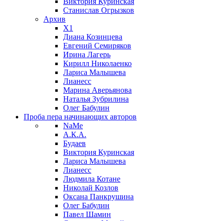
Виктория Куринская
Станислав Огрызков
Архив
X1
Диана Козинцева
Евгений Семиряков
Ирина Лагерь
Кирилл Николаенко
Лариса Малышева
Лианесс
Марина Аверьянова
Наталья Зубрилина
Олег Бабулин
Проба пера
начинающих авторов
NaMe
А.К.А.
Будаев
Виктория Куринская
Лариса Малышева
Лианесс
Людмила Котане
Николай Козлов
Оксана Панкрушина
Олег Бабулин
Павел Шамин