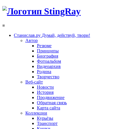
≡
Станислав.ру
Думай, действуй, твори!
Автор
Резюме
Принципы
Биография
Фотоальбом
Видеоархив
Родина
Творчество
Веб-сайт
Новости
История
Продвижение
Обратная связь
Карта сайта
Коллекции
Курьёзы
Транспорт
Кошки