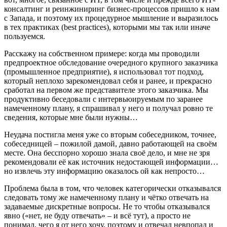
консалтинг и реинжиниринг бизнес-процессов пришло к нам
с Запада, и поэтому их процедурное мышление и выразилось
в тех практиках (best practices), которыми мы так или иначе
пользуемся.
Расскажу на собственном примере: когда мы проводили
предпроектное обследование очередного крупного заказчика
(промышленное предприятие), я использовал тот подход,
который неплохо зарекомендовал себя и ранее, и прекрасно
сработал на первом же представителе этого заказчика. Мы
продуктивно беседовали с интервьюируемым по заранее
намеченному плану, я спрашивал у него и получал ровно те
сведения, которые мне были нужны…
Неудача постигла меня уже со вторым собеседником, точнее,
собеседницей – пожилой дамой, давно работающей на своём
месте. Она бесспорно хорошо знала своё дело, и мне не зря
рекомендовали её как источник недостающей информации…
но извлечь эту информацию оказалось ой как непросто…
Проблема была в том, что человек категорически отказывался
следовать тому же намеченному плану и чётко отвечать на
задаваемые дискретные вопросы. Не то чтобы отказывался
явно («нет, не буду отвечать» – и всё тут), а просто не
понимал, чего я от него хочу, поэтому и отвечал невпопад и