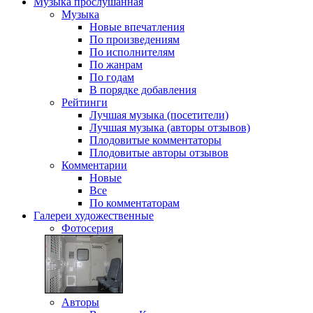
Музыка
прослушанная
Музыка
Новые впечатления
По произведениям
По исполнителям
По жанрам
По годам
В порядке добавления
Рейтинги
Лучшая музыка (посетители)
Лучшая музыка (авторы отзывов)
Плодовитые комментаторы
Плодовитые авторы отзывов
Комментарии
Новые
Все
По комментаторам
Галереи
художественные
Фотосерия
Авторы