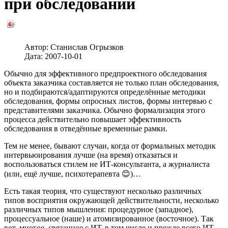
при обследовании
Автор:
Станислав Огрызков
Дата:
2007-10-01
Обычно для эффективного предпроектного обследования
объекта заказчика составляется не только план обследования,
но и подбираются/адаптируются определённые методики
обследования, формы опросных листов, формы интервью с
представителями заказчика. Обычно формализация этого
процесса действительно повышает эффективность
обследования в отведённые временны́е рамки.
Тем не менее, бывают случаи, когда от формальных методик
интервьюирования лучше (на время) отказаться и
воспользоваться стилем не ИТ-консультанта, а журналиста
(или, ещё лучше, психотерапевта 😊)…
Есть такая теория, что существуют несколько различных
типов восприятия окружающей действительности, несколько
различных типов мышления: процедурное (западное),
процессуальное (наше) и атомизированное (восточное). Так
вот, многое, связанное с ИТ, в том числе и прежде всего ИТ-