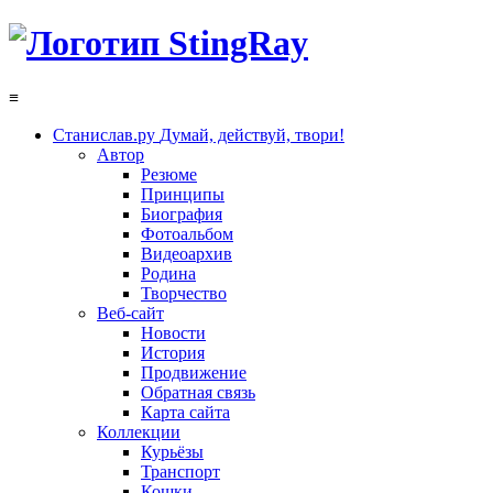
≡
Станислав.ру
Думай, действуй, твори!
Автор
Резюме
Принципы
Биография
Фотоальбом
Видеоархив
Родина
Творчество
Веб-сайт
Новости
История
Продвижение
Обратная связь
Карта сайта
Коллекции
Курьёзы
Транспорт
Кошки