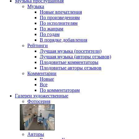
Музыка
прослушанная
Музыка
Новые впечатления
По произведениям
По исполнителям
По жанрам
По годам
В порядке добавления
Рейтинги
Лучшая музыка (посетители)
Лучшая музыка (авторы отзывов)
Плодовитые комментаторы
Плодовитые авторы отзывов
Комментарии
Новые
Все
По комментаторам
Галереи
художественные
Фотосерия
Авторы