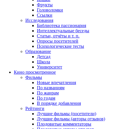
Фрукты
Головоломки
Ссылки
Исследования
Библиотека пассионария
Интеллектуальные беседы
Статьи, отчёты и т. п.
Опросы посетителей
Психологические тесты
Образование
Детсад
Школа
Университет
Кино
просмотренное
Фильмы
Новые впечатления
По названиям
По жанрам
По годам
В порядке добавления
Рейтинги
Лучшие фильмы (посетители)
Лучшие фильмы (авторы отзывов)
Плодовитые комментаторы