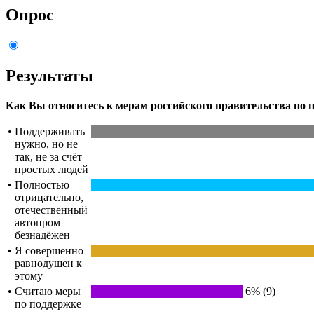
Опрос
Результаты
Как Вы относитесь к мерам российского правительства по
•
Поддерживать
нужно, но не
так, не за счёт
простых людей
•
Полностью
отрицательно,
отечественный
автопром
безнадёжен
•
Я совершенно
равнодушен к
этому
•
Считаю меры
6% (9)
по поддержке