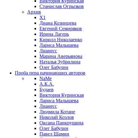
Виктория Куринская
Станислав Огрызков
Архив
X1
Диана Козинцева
Евгений Семиряков
Ирина Лагерь
Кирилл Николаенко
Лариса Малышева
Лианесс
Марина Аверьянова
Наталья Зубрилина
Олег Бабулин
Проба пера
начинающих авторов
NaMe
А.К.А.
Будаев
Виктория Куринская
Лариса Малышева
Лианесс
Людмила Котане
Николай Козлов
Оксана Панкрушина
Олег Бабулин
Павел Шамин