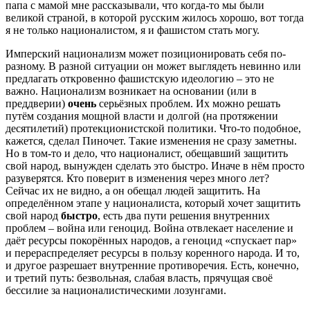
папа с мамой мне рассказывали, что когда-то мы были
великой страной, в которой русским жилось хорошо, вот тогда
я не только националистом, я и фашистом стать могу.
Имперский национализм может позиционировать себя по-
разному. В разной ситуации он может выглядеть невинно или
предлагать откровенно фашистскую идеологию – это не
важно. Национализм возникает на основании (или в
преддверии)
очень
серьёзных проблем. Их можно решать
путём создания мощной власти и долгой (на протяжении
десятилетий) протекционистской политики. Что-то подобное,
кажется, сделал Пиночет. Такие изменения не сразу заметны.
Но в том-то и дело, что националист, обещавший защитить
свой народ, вынужден сделать это быстро. Иначе в нём просто
разуверятся. Кто поверит в изменения через много лет?
Сейчас их не видно, а он обещал людей защитить. На
определённом этапе у националиста, который хочет защитить
свой народ
быстро
, есть два пути решения внутренних
проблем – война или геноцид. Война отвлекает население и
даёт ресурсы покорённых народов, а геноцид «спускает пар»
и перераспределяет ресурсы в пользу коренного народа. И то,
и другое разрешает внутренние противоречия. Есть, конечно,
и третий путь: безвольная, слабая власть, прячущая своё
бессилие за националистическими лозунгами.