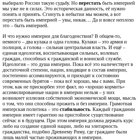
выбирало России такую судьбу. Но
перестать
быть империей
мы уже не в силах. Это историческая данность, её нужно
понять и принять. Сгинуть в небытии мы можем, а вот
перестать быть империей – увы, никак… Да и вовсе неплохо
это – быть империей.
И что нужно империи для благоденствия? В общем-то,
немного – два кулака и одна голова. Кулаки – это армия и
полиция, а голова – сильная центральная власть. И ещё –
единая идеология, воспитывающая сильных, волевых
граждан, способных к гражданской и воинской службе.
Идеология – это душа империи. Пока всё это наличествует в
достаточной степени, нации, входящие в состав империи,
постепенно ассимилируются, и приходят к состоянию
современных бурятов – пока всё хорошо, мы с вами. При
этом, как не прискорбен этот факт, но «хорошо кормить»
ассимилированные нации в империи нельзя – у них
возникнет иллюзия собственной экономической мощи, мысль
о том, что они способны прожить и без империи. Грамотная
имперская политика – это
стабильность
. Каждый гражданин
империи имеет гарантию на пристойное существование
сейчас и в будущем. При этом империя должна держать курс
либо на создание единой нации, либо на элитарность
гражданства, подобно Древнему Риму, где граждане были
лишь малой частью проживающих в империи.