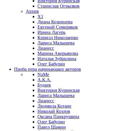
Виктория Куринская
Станислав Огрызков
Архив
X1
Диана Козинцева
Евгений Семиряков
Ирина Лагерь
Кирилл Николаенко
Лариса Малышева
Лианесс
Марина Аверьянова
Наталья Зубрилина
Олег Бабулин
Проба пера
начинающих авторов
NaMe
А.К.А.
Будаев
Виктория Куринская
Лариса Малышева
Лианесс
Людмила Котане
Николай Козлов
Оксана Панкрушина
Олег Бабулин
Павел Шамин