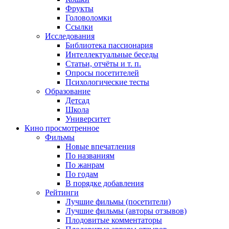
Фрукты
Головоломки
Ссылки
Исследования
Библиотека пассионария
Интеллектуальные беседы
Статьи, отчёты и т. п.
Опросы посетителей
Психологические тесты
Образование
Детсад
Школа
Университет
Кино
просмотренное
Фильмы
Новые впечатления
По названиям
По жанрам
По годам
В порядке добавления
Рейтинги
Лучшие фильмы (посетители)
Лучшие фильмы (авторы отзывов)
Плодовитые комментаторы