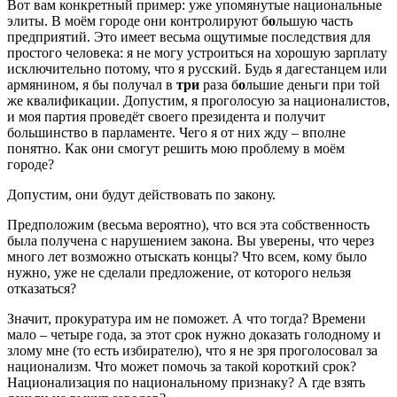
Вот вам конкретный пример: уже упомянутые национальные
элиты. В моём городе они контролируют б
о
льшую часть
предприятий. Это имеет весьма ощутимые последствия для
простого человека: я не могу устроиться на хорошую зарплату
исключительно потому, что я русский. Будь я дагестанцем или
армянином, я бы получал в
три
раза б
о
льшие деньги при той
же квалификации. Допустим, я проголосую за националистов,
и моя партия проведёт своего президента и получит
большинство в парламенте. Чего я от них жду – вполне
понятно. Как они смогут решить мою проблему в моём
городе?
Допустим, они будут действовать по закону.
Предположим (весьма вероятно), что вся эта собственность
была получена с нарушением закона. Вы уверены, что через
много лет возможно отыскать концы? Что всем, кому было
нужно, уже не сделали предложение, от которого нельзя
отказаться?
Значит, прокуратура им не поможет. А что тогда? Времени
мало – четыре года, за этот срок нужно доказать голодному и
злому мне (то есть избирателю), что я не зря проголосовал за
национализм. Что может помочь за такой короткий срок?
Национализация по национальному признаку? А где взять