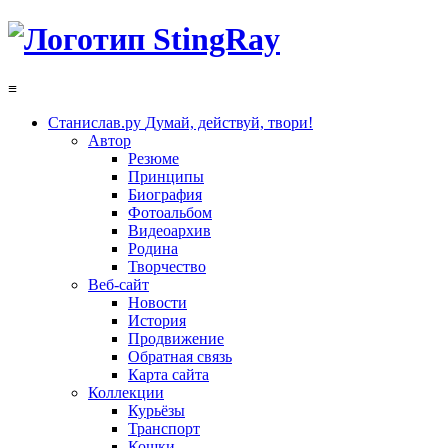
≡
Станислав.ру
Думай, действуй, твори!
Автор
Резюме
Принципы
Биография
Фотоальбом
Видеоархив
Родина
Творчество
Веб-сайт
Новости
История
Продвижение
Обратная связь
Карта сайта
Коллекции
Курьёзы
Транспорт
Кошки