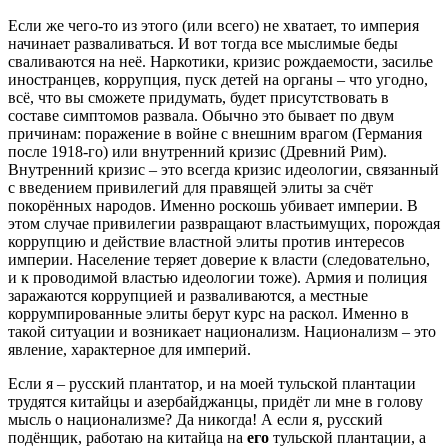
Если же чего-то из этого (или всего) не хватает, то империя
начинает разваливаться. И вот тогда все мыслимые беды
сваливаются на неё. Наркотики, кризис рождаемости, засилье
иностранцев, коррупция, пуск детей на органы – что угодно,
всё, что вы сможете придумать, будет присутствовать в
составе симптомов развала. Обычно это бывает по двум
причинам: поражение в войне с внешним врагом (Германия
после 1918-го) или внутренний кризис (Древний Рим).
Внутренний кризис – это всегда кризис идеологии, связанный
с введением привилегий для правящей элиты за счёт
покорённых народов. Именно роскошь убивает империи. В
этом случае привилегии развращают властьимущих, порождая
коррупцию и действие властной элиты против интересов
империи. Население теряет доверие к власти (следовательно,
и к проводимой властью идеологии тоже). Армия и полиция
заражаются коррупцией и разваливаются, а местные
коррумпированные элиты берут курс на раскол. Именно в
такой ситуации и возникает национализм. Национализм – это
явление, характерное для империй.
Если я – русский плантатор, и на моей тульской плантации
трудятся китайцы и азербайджанцы, придёт ли мне в голову
мысль о национализме? Да никогда! А если я, русский
подёнщик, работаю на китайца на
его
тульской плантации, а