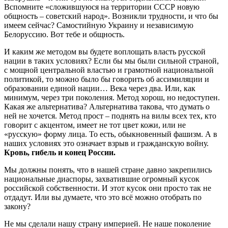
Вспомните «сложившуюся на территории СССР новую
общность – советский народ». Возникли трудности, и что бы
имеем сейчас? Самостийную Украину и независимую
Белоруссию. Вот тебе и общность.
И каким же методом вы будете воплощать власть русской
нации в таких условиях? Если бы мы были сильной страной,
с мощной центральной властью и грамотной национальной
политикой, то можно было бы говорить об ассимиляции и
образовании единой нации… Века через два. Или, как
минимум, через три поколения. Метод хорош, но недоступен.
Какая же альтернатива? Альтернатива такова, что думать о
ней не хочется. Метод прост – поднять на вилы всех тех, кто
говорит с акцентом, имеет не тот цвет кожи, или не
«русскую» форму лица. То есть, обыкновенный фашизм. А в
наших условиях это означает взрыв и гражданскую войну.
Кровь, гибель и конец России.
Мы должны понять, что в нашей стране давно закрепились
национальные диаспоры, захватившие огромный кусок
российской собственности. И этот кусок они просто так не
отдадут. Или вы думаете, что это всё можно отобрать по
закону?
Не мы сделали нашу страну империей. Не наше поколение