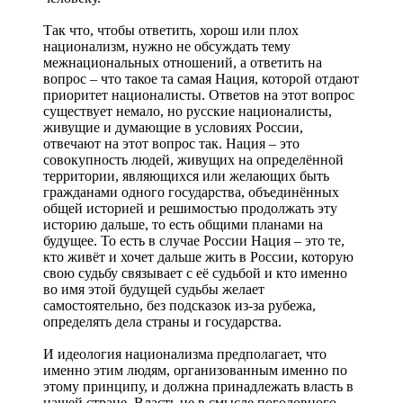
Так что, чтобы ответить, хорош или плох
национализм, нужно не обсуждать тему
межнациональных отношений, а ответить на
вопрос – что такое та самая Нация, которой отдают
приоритет националисты. Ответов на этот вопрос
существует немало, но русские националисты,
живущие и думающие в условиях России,
отвечают на этот вопрос так. Нация – это
совокупность людей, живущих на определённой
территории, являющихся или желающих быть
гражданами одного государства, объединённых
общей историей и решимостью продолжать эту
историю дальше, то есть общими планами на
будущее. То есть в случае России Нация – это те,
кто живёт и хочет дальше жить в России, которую
свою судьбу связывает с её судьбой и кто именно
во имя этой будущей судьбы желает
самостоятельно, без подсказок из-за рубежа,
определять дела страны и государства.
И идеология национализма предполагает, что
именно этим людям, организованным именно по
этому принципу, и должна принадлежать власть в
нашей стране. Власть не в смысле поголовного