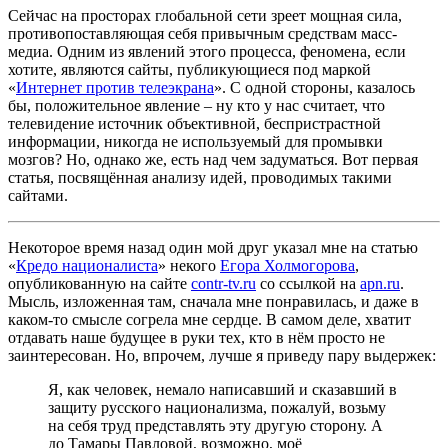
Сейчас на просторах глобальной сети зреет мощная сила,
противопоставляющая себя привычным средствам масс-
медиа. Одним из явлений этого процесса, феномена, если
хотите, являются сайты, публикующиеся под маркой
«
Интернет против телеэкрана
». С одной стороны, казалось
бы, положительное явление – ну кто у нас считает, что
телевидение источник объективной, беспристрастной
информации, никогда не используемый для промывки
мозгов? Но, однако же, есть над чем задуматься. Вот первая
статья, посвящённая анализу идей, проводимых такими
сайтами.
Некоторое время назад один мой друг указал мне на статью
«
Кредо националиста
» некого
Егора Холмогорова
,
опубликованную на сайте
contr-tv.ru
со ссылкой на
apn.ru
.
Мысль, изложенная там, сначала мне понравилась, и даже в
каком-то смысле согрела мне сердце. В самом деле, хватит
отдавать наше будущее в руки тех, кто в нём просто не
заинтересован. Но, впрочем, лучше я приведу пару выдержек:
Я, как человек, немало написавший и сказавший в
защиту русского национализма, пожалуй, возьму
на себя труд представлять эту другую сторону. А
до Тамары Павловой, возможно, моё