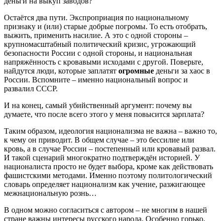
деньги на выкуп заводов?
Остаётся два пути. Экспроприация по национальному
признаку и (или) старые добрые погромы. То есть отобрать,
выжить, применить насилие. А это с одной стороны –
крупномасштабный политический кризис, угрожающий
безопасности России с одной стороны, и национальная
напряжённость с кровавыми исходами с другой. Поверьте,
найдутся люди, которые заплатят
огромные
деньги за хаос в
России. Вспомните – именно национальный вопрос и
развалил СССР.
И на конец, самый убийственный аргумент: почему вы
думаете, что после всего этого у меня повысится зарплата?
Таким образом, идеология национализма не важна – важно то,
к чему он приводит. В общем случае – это бессилие или
кровь, а в случае России – постепенный или кровавый развал.
И такой сценарий многократно подтверждён историей. У
националиста просто не будет выбора, кроме как действовать
фашистскими методами. Именно поэтому политологический
словарь определяет национализм как учение, разжигающее
межнациональную рознь…
В одном можно согласиться с автором – не многим в нашей
стране важны интересы русского народа. Особенно горько,