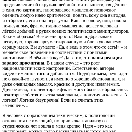
представление об окружающей действительности, сведённое
в единую картинку, плюс здравое мышление позволяют
оценить любую идею критически, понять, кому она выгодна,
и отбросить, если она неразумна. Каша в голове, или, говоря
по-научному, фрагментарное мышление, делает человека
лёгкой добычей в руках ловких политических манипуляторов.
Каким образом? Всё очень просто! Вам подбрасывают
неглупую, хорошо аргументированную и близкую вашему
сердцу идею. Вы думаете: «Да, а ведь в этом что-то есть!» – и
меняете своё поведение в соответствии с понятыми
«истинами». В чём же фокус? Да в том, что
ваша реакция
заранее просчитана
. В нашем случае – это рост
националистических настроений. Естественно, авторы
«идеи» именно этого и добиваются. Подчёркиваем, речь идёт
не о какой-то глупости, а именно о хорошо обоснованных, и
даже очевидных мыслях, красиво и доступно излагаемых.
Другое дело, что некоторые факты могут быть сфабрикованы,
некоторые обстоятельства замолчаны, а понятия искажены. А
логика? Логика безупречна! Если не считать этих
«мелочей»…
Я человек с образованием техническим, к политологии
отношения не имеющий, но привычка к анализу со
студенческих лет вошла в меня крепко. Идея – это как
инструмент: можно долго расхваливать молоток, но как