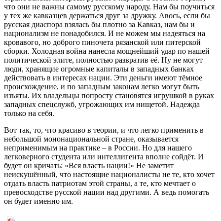
что они не важны самому русскому народу. Нам бы поучиться
у тех же кавказцев держаться друг за дружку. Авось, если бы
русская диаспора взялась бы плотно за Кавказ, нам бы и
национализм не понадобился. И не можем мы надеяться на
кровавого, но доброго пиночета рязанской или питерской
сборки. Холодная война нанесла мощнейший удар по нашей
политической элите, полностью развратив её. Ну не могут
люди, хранящие огромные капиталы в западных банках
действовать в интересах нации. Эти деньги имеют тёмное
происхождение, и по западным законам легко могут быть
изъяты. Их владельцы попросту становятся игрушкой в руках
западных спецслужб, угрожающих им нищетой. Надежда
только на себя.
Вот так, то, что красиво в теории, и что легко применить в
небольшой мононациональной стране, оказывается
неприменимым на практике – в России. Но для нашего
легковерного студента или интеллигента вполне сойдёт. И
будет он кричать: «Вся власть нации!» Не заметит
неискушённый, что настоящие националисты не те, кто хочет
отдать власть патриотам этой страны, а те, кто мечтает о
превосходстве русской нации над другими. А ведь помогать
он будет именно им.