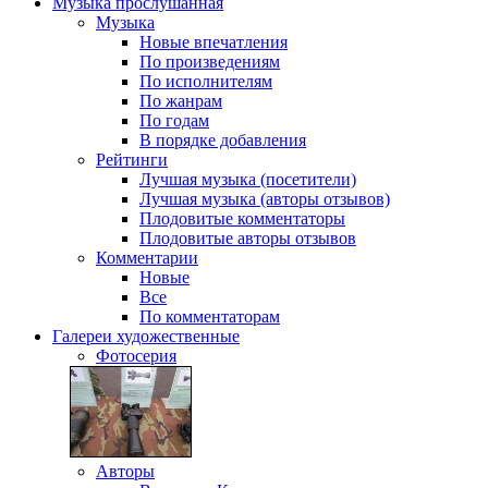
Музыка
прослушанная
Музыка
Новые впечатления
По произведениям
По исполнителям
По жанрам
По годам
В порядке добавления
Рейтинги
Лучшая музыка (посетители)
Лучшая музыка (авторы отзывов)
Плодовитые комментаторы
Плодовитые авторы отзывов
Комментарии
Новые
Все
По комментаторам
Галереи
художественные
Фотосерия
Авторы