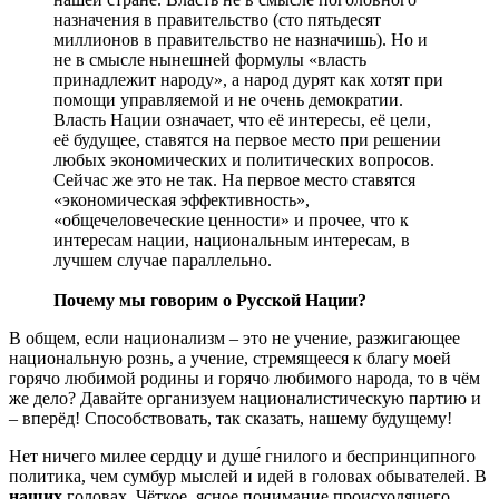
назначения в правительство (сто пятьдесят
миллионов в правительство не назначишь). Но и
не в смысле нынешней формулы «власть
принадлежит народу», а народ дурят как хотят при
помощи управляемой и не очень демократии.
Власть Нации означает, что её интересы, её цели,
её будущее, ставятся на первое место при решении
любых экономических и политических вопросов.
Сейчас же это не так. На первое место ставятся
«экономическая эффективность»,
«общечеловеческие ценности» и прочее, что к
интересам нации, национальным интересам, в
лучшем случае параллельно.
Почему мы говорим о Русской Нации?
В общем, если национализм – это не учение, разжигающее
национальную рознь, а учение, стремящееся к благу моей
горячо любимой родины и горячо любимого народа, то в чём
же дело? Давайте организуем националистическую партию и
– вперёд! Способствовать, так сказать, нашему будущему!
Нет ничего милее сердцу и душе́ гнилого и беспринципного
политика, чем сумбур мыслей и идей в головах обывателей. В
наших
головах. Чёткое, ясное понимание происходящего,