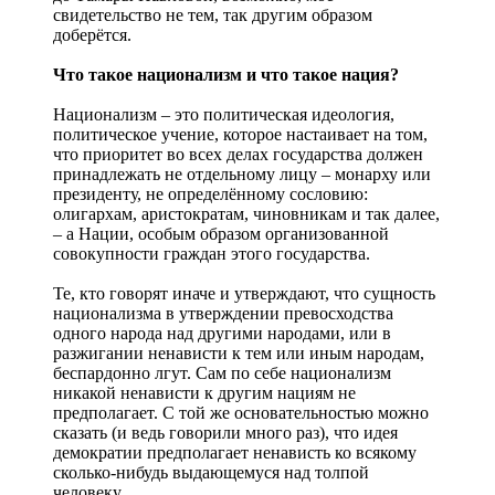
свидетельство не тем, так другим образом
доберётся.
Что такое национализм и что такое нация?
Национализм – это политическая идеология,
политическое учение, которое настаивает на том,
что приоритет во всех делах государства должен
принадлежать не отдельному лицу – монарху или
президенту, не определённому сословию:
олигархам, аристократам, чиновникам и так далее,
– а Нации, особым образом организованной
совокупности граждан этого государства.
Те, кто говорят иначе и утверждают, что сущность
национализма в утверждении превосходства
одного народа над другими народами, или в
разжигании ненависти к тем или иным народам,
беспардонно лгут. Сам по себе национализм
никакой ненависти к другим нациям не
предполагает. С той же основательностью можно
сказать (и ведь говорили много раз), что идея
демократии предполагает ненависть ко всякому
сколько-нибудь выдающемуся над толпой
человеку.