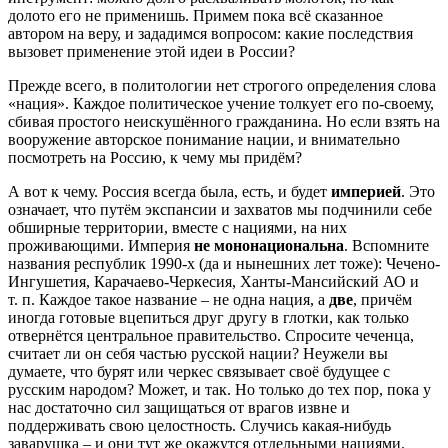
долото его не применишь. Примем пока всё сказанное
автором на веру, и зададимся вопросом: какие последствия
вызовет применение этой идеи в России?
Прежде всего, в политологии нет строгого определения слова
«нация». Каждое политическое учение толкует его по-своему,
сбивая простого неискушённого гражданина. Но если взять на
вооружение авторское понимание нации, и внимательно
посмотреть на Россию, к чему мы придём?
А вот к чему. Россия всегда была, есть, и будет
империей
. Это
означает, что путём экспансии и захватов мы подчинили себе
обширные территории, вместе с нациями, на них
проживающими. Империя
не мононациональна
. Вспомните
названия республик 1990-х (да и нынешних лет тоже): Чечено-
Ингушетия, Карачаево-Черкесия, Ханты-Мансийский АО и
т. п. Каждое такое название – не одна нация, а
две
, причём
иногда готовые вцепиться друг другу в глотки, как только
отвернётся центральное правительство. Спросите чеченца,
считает ли он себя частью русской нации? Неужели вы
думаете, что бурят или черкес связывает своё будущее с
русским народом? Может, и так. Но только до тех пор, пока у
нас достаточно сил защищаться от врагов извне и
поддерживать свою целостность. Случись какая-нибудь
заварушка – и они тут же окажутся отдельными нациями.