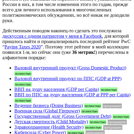
России в них, в том числе изменения этого по годам, прежде
всего для личного использования в многочисленных
политэкономических обсуждениях, но всё никак не доходили
руки.
Действенным поводом наконец-то сделать это послужила
дискуссия с одним патриотом у меня в Facebook
, для которой
пришлось найти и проанализировать последний рейтинг PwC
“
Paying Taxes 2020
”. Поэтому этот рейтинг в моей коллекции
появился 1-м, но сейчас они (уже
36 метрик!
) перечислены в
алфавитном порядке:
Валовой внутренний продукт (Gross Domestic Product)
полностью
Валовой внутренний продукт по ППС (GDP at PPP)
полностью
ВВП на душу населения (GDP per Capita)
полностью
ВВП по ППС на душу населения (GDP at PPP per Capita)
полностью
Ведение бизнеса (Doing Business)
полностью
прекращено
Военная сила (Global Firepower)
полностью
Государственный долг (Gross Government Debt)
полностью
Детская смертность (Child Mortality)
полностью
прекращено
Здравоохранение (Health Security)
полностью
прекращено
Киберсила (Cyber Power)
полностью
прекращено