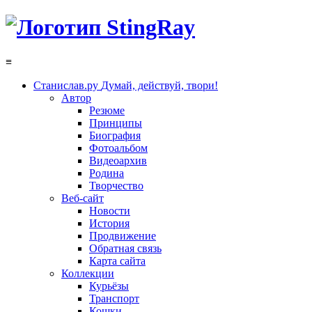
≡
Станислав.ру
Думай, действуй, твори!
Автор
Резюме
Принципы
Биография
Фотоальбом
Видеоархив
Родина
Творчество
Веб-сайт
Новости
История
Продвижение
Обратная связь
Карта сайта
Коллекции
Курьёзы
Транспорт
Кошки