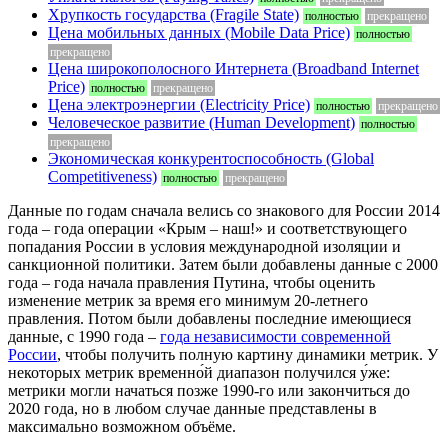
Хрупкость государства (Fragile State)
полностью
прекращено
Цена мобильных данных (Mobile Data Price)
полностью
прекращено
Цена широкополосного Интернета (Broadband Internet
Price)
полностью
прекращено
Цена электроэнергии (Electricity Price)
полностью
прекращено
Человеческое развитие (Human Development)
полностью
прекращено
Экономическая конкурентоспособность (Global
Competitiveness)
полностью
прекращено
Данные по годам сначала велись со знакового для России 2014
года – года операции «Крым – наш!» и соответствующего
попадания России в условия международной изоляции и
санкционной политики. Затем были добавлены данные с 2000
года – года начала правления Путина, чтобы оценить
изменение метрик за время его минимум 20-летнего
правления. Потом были добавлены последние имеющиеся
данные, с 1990 года –
года независимости современной
России
, чтобы получить полную картину динамики метрик. У
некоторых метрик временно́й диапазон получился у́же:
метрики могли начаться позже 1990-го или закончиться до
2020 года, но в любом случае данные представлены в
максимально возможном объёме.