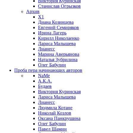
Виктория Куринская
Станислав Огрызков
Архив
X1
Диана Козинцева
Евгений Семиряков
Ирина Лагерь
Кирилл Николаенко
Лариса Малышева
Лианесс
Марина Аверьянова
Наталья Зубрилина
Олег Бабулин
Проба пера
начинающих авторов
NaMe
А.К.А.
Будаев
Виктория Куринская
Лариса Малышева
Лианесс
Людмила Котане
Николай Козлов
Оксана Панкрушина
Олег Бабулин
Павел Шамин