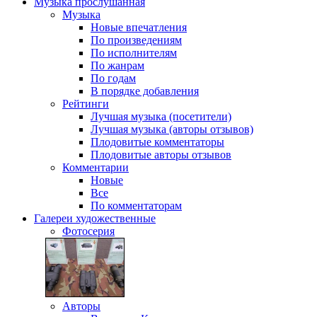
Музыка
прослушанная
Музыка
Новые впечатления
По произведениям
По исполнителям
По жанрам
По годам
В порядке добавления
Рейтинги
Лучшая музыка (посетители)
Лучшая музыка (авторы отзывов)
Плодовитые комментаторы
Плодовитые авторы отзывов
Комментарии
Новые
Все
По комментаторам
Галереи
художественные
Фотосерия
Авторы