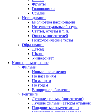
Фрукты
Головоломки
Ссылки
Исследования
Библиотека пассионария
Интеллектуальные беседы
Статьи, отчёты и т. п.
Опросы посетителей
Психологические тесты
Образование
Детсад
Школа
Университет
Кино
просмотренное
Фильмы
Новые впечатления
По названиям
По жанрам
По годам
В порядке добавления
Рейтинги
Лучшие фильмы (посетители)
Лучшие фильмы (авторы отзывов)
Плодовитые комментаторы