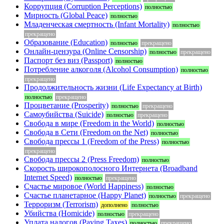
Коррупция (Corruption Perceptions)
полностью
Мирность (Global Peace)
полностью
Младенческая смертность (Infant Mortality)
полностью
прекращено
Образование (Education)
полностью
прекращено
Онлайн-цензура (Online Censorship)
полностью
прекращено
Паспорт без виз (Passport)
полностью
Потребление алкоголя (Alcohol Consumption)
полностью
прекращено
Продолжительность жизни (Life Expectancy at Birth)
полностью
прекращено
Процветание (Prosperity)
полностью
прекращено
Самоубийства (Suicide)
полностью
прекращено
Свобода в мире (Freedom in the World)
полностью
Свобода в Сети (Freedom on the Net)
полностью
Свобода прессы 1 (Freedom of the Press)
полностью
прекращено
Свобода прессы 2 (Press Freedom)
полностью
Скорость широкополосного Интернета (Broadband
Internet Speed)
полностью
прекращено
Счастье мировое (World Happiness)
полностью
Счастье планетарное (Happy Planet)
полностью
прекращено
Терроризм (Terrorism)
дополнено
полностью
Убийства (Homicide)
полностью
прекращено
Уплата налогов (Paying Taxes)
полностью
прекращено