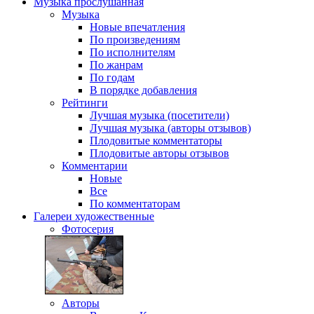
Музыка
прослушанная
Музыка
Новые впечатления
По произведениям
По исполнителям
По жанрам
По годам
В порядке добавления
Рейтинги
Лучшая музыка (посетители)
Лучшая музыка (авторы отзывов)
Плодовитые комментаторы
Плодовитые авторы отзывов
Комментарии
Новые
Все
По комментаторам
Галереи
художественные
Фотосерия
Авторы