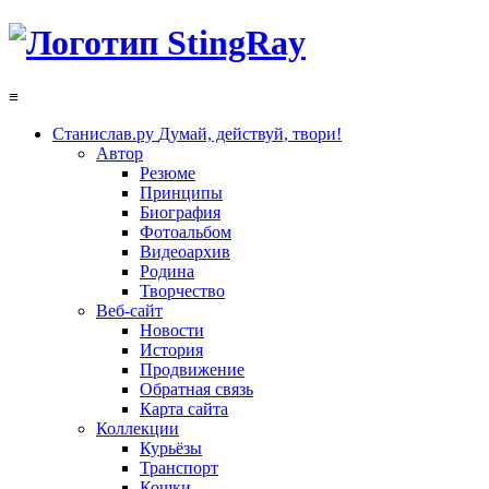
≡
Станислав.ру
Думай, действуй, твори!
Автор
Резюме
Принципы
Биография
Фотоальбом
Видеоархив
Родина
Творчество
Веб-сайт
Новости
История
Продвижение
Обратная связь
Карта сайта
Коллекции
Курьёзы
Транспорт
Кошки