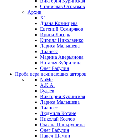
Виктория Куринская
Станислав Огрызков
Архив
X1
Диана Козинцева
Евгений Семиряков
Ирина Лагерь
Кирилл Николаенко
Лариса Малышева
Лианесс
Марина Аверьянова
Наталья Зубрилина
Олег Бабулин
Проба пера
начинающих авторов
NaMe
А.К.А.
Будаев
Виктория Куринская
Лариса Малышева
Лианесс
Людмила Котане
Николай Козлов
Оксана Панкрушина
Олег Бабулин
Павел Шамин