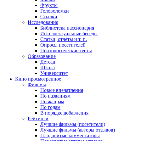
Фрукты
Головоломки
Ссылки
Исследования
Библиотека пассионария
Интеллектуальные беседы
Статьи, отчёты и т. п.
Опросы посетителей
Психологические тесты
Образование
Детсад
Школа
Университет
Кино
просмотренное
Фильмы
Новые впечатления
По названиям
По жанрам
По годам
В порядке добавления
Рейтинги
Лучшие фильмы (посетители)
Лучшие фильмы (авторы отзывов)
Плодовитые комментаторы