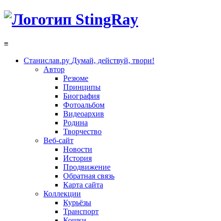
≡
Станислав.ру
Думай, действуй, твори!
Автор
Резюме
Принципы
Биография
Фотоальбом
Видеоархив
Родина
Творчество
Веб-сайт
Новости
История
Продвижение
Обратная связь
Карта сайта
Коллекции
Курьёзы
Транспорт
Кошки