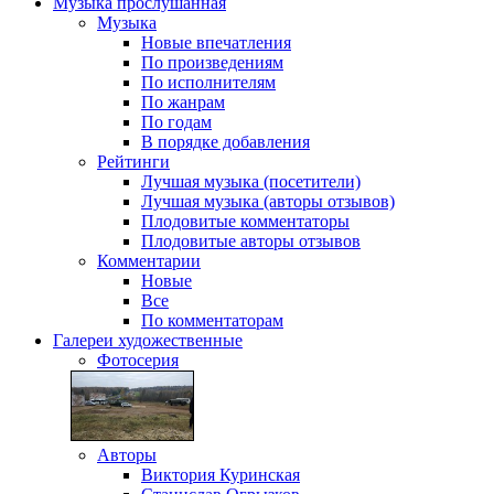
Музыка
прослушанная
Музыка
Новые впечатления
По произведениям
По исполнителям
По жанрам
По годам
В порядке добавления
Рейтинги
Лучшая музыка (посетители)
Лучшая музыка (авторы отзывов)
Плодовитые комментаторы
Плодовитые авторы отзывов
Комментарии
Новые
Все
По комментаторам
Галереи
художественные
Фотосерия
Авторы
Виктория Куринская