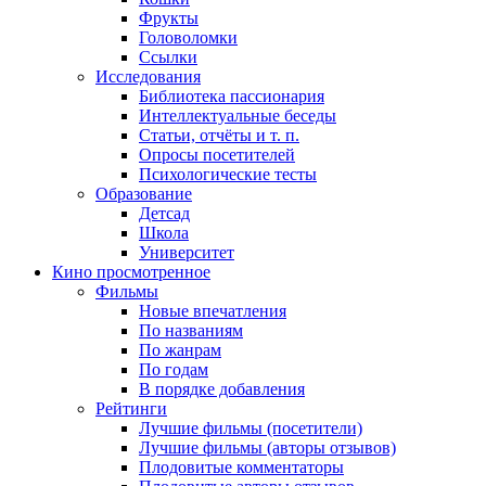
Фрукты
Головоломки
Ссылки
Исследования
Библиотека пассионария
Интеллектуальные беседы
Статьи, отчёты и т. п.
Опросы посетителей
Психологические тесты
Образование
Детсад
Школа
Университет
Кино
просмотренное
Фильмы
Новые впечатления
По названиям
По жанрам
По годам
В порядке добавления
Рейтинги
Лучшие фильмы (посетители)
Лучшие фильмы (авторы отзывов)
Плодовитые комментаторы