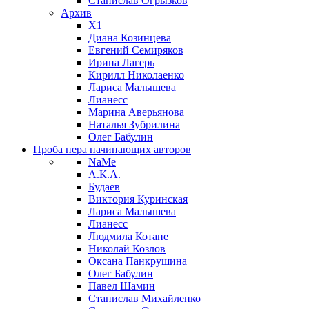
Станислав Огрызков
Архив
X1
Диана Козинцева
Евгений Семиряков
Ирина Лагерь
Кирилл Николаенко
Лариса Малышева
Лианесс
Марина Аверьянова
Наталья Зубрилина
Олег Бабулин
Проба пера
начинающих авторов
NaMe
А.К.А.
Будаев
Виктория Куринская
Лариса Малышева
Лианесс
Людмила Котане
Николай Козлов
Оксана Панкрушина
Олег Бабулин
Павел Шамин
Станислав Михайленко