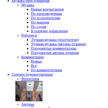
Музыка
прослушанная
Музыка
Новые впечатления
По произведениям
По исполнителям
По жанрам
По годам
В порядке добавления
Рейтинги
Лучшая музыка (посетители)
Лучшая музыка (авторы отзывов)
Плодовитые комментаторы
Плодовитые авторы отзывов
Комментарии
Новые
Все
По комментаторам
Галереи
художественные
Фотосерия
Авторы