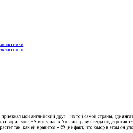
р приезжал мой английский друг – из той самой страны, где
англ
), говорил мне: «А вот у нас в Англии траву всегда подстригают».
астёт так, как ей нравится!» 😊 (не факт, что юмор в этом он уло