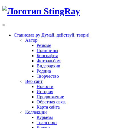
≡
Станислав.ру
Думай, действуй, твори!
Автор
Резюме
Принципы
Биография
Фотоальбом
Видеоархив
Родина
Творчество
Веб-сайт
Новости
История
Продвижение
Обратная связь
Карта сайта
Коллекции
Курьёзы
Транспорт
Кошки