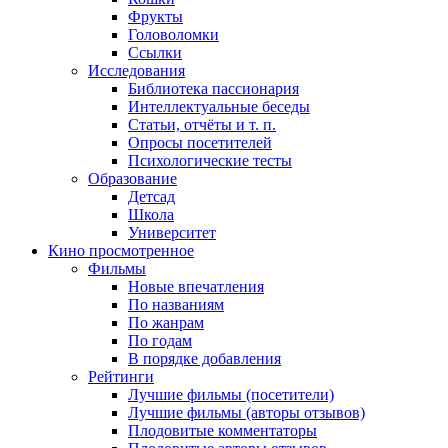
Фрукты
Головоломки
Ссылки
Исследования
Библиотека пассионария
Интеллектуальные беседы
Статьи, отчёты и т. п.
Опросы посетителей
Психологические тесты
Образование
Детсад
Школа
Университет
Кино
просмотренное
Фильмы
Новые впечатления
По названиям
По жанрам
По годам
В порядке добавления
Рейтинги
Лучшие фильмы (посетители)
Лучшие фильмы (авторы отзывов)
Плодовитые комментаторы