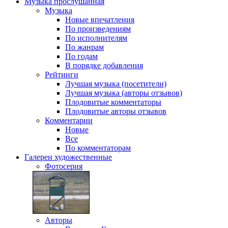
Музыка
прослушанная
Музыка
Новые впечатления
По произведениям
По исполнителям
По жанрам
По годам
В порядке добавления
Рейтинги
Лучшая музыка (посетители)
Лучшая музыка (авторы отзывов)
Плодовитые комментаторы
Плодовитые авторы отзывов
Комментарии
Новые
Все
По комментаторам
Галереи
художественные
Фотосерия
Авторы