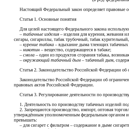
Настоящий Федеральный закон определяет правовые ос
Статья 1. Основные понятия
Для целей настоящего Федерального закона использу
–
табачные изделия
– изделия для курения, жевания ил
сигары, сигариллы, табак трубочный, табак курительный,
–
курение табака
– вдыхание дыма тлеющих табачных 
–
никотин
– вещество, содержащееся в табаке;
–
смола
– один из продуктов сгорания табака, возник
–
окружающий табачный дым
– табачный дым, содерж
Статья 2. Законодательство Российской Федерации об
Законодательство Российской Федерации об ограничен
правовых актов Российской Федерации.
Статья 3. Регулирование деятельности по производст
1. Деятельность по производству табачных изделий п
2. Запрещаются производство, импорт, оптовая торго
утверждённым уполномоченным федеральным органом исп
превышать:
– для сигарет с фильтром – содержание в дыме сигаре