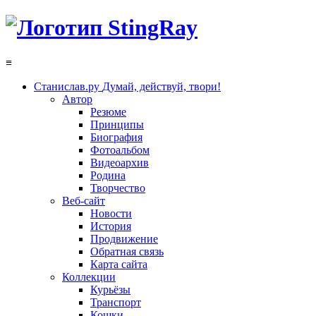
≡
Станислав.ру
Думай, действуй, твори!
Автор
Резюме
Принципы
Биография
Фотоальбом
Видеоархив
Родина
Творчество
Веб-сайт
Новости
История
Продвижение
Обратная связь
Карта сайта
Коллекции
Курьёзы
Транспорт
Кошки