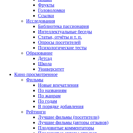
Фрукты
Головоломки
Ссылки
Исследования
Библиотека пассионария
Интеллектуальные беседы
Статьи, отчёты и т. п.
Опросы посетителей
Психологические тесты
Образование
Детсад
Школа
Университет
Кино
просмотренное
Фильмы
Новые впечатления
По названиям
По жанрам
По годам
В порядке добавления
Рейтинги
Лучшие фильмы (посетители)
Лучшие фильмы (авторы отзывов)
Плодовитые комментаторы