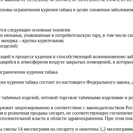
новы ограничения курения табака в целях снижения заболеваем
ются следующие основные понятия:
и нюханья, упакованные в потребительскую тару, в том числе си
 махорка – крупка курительная;
изделий;
ающий в процессе курения и способствующий возникновению за
ащийся в атмосферном воздухе закрытых помещений, в которых 
 ограничении курения табака
ии курения табака состоит из настоящего Федерального закона
ву табачных изделий, оптовой торговле табачными изделиями и 
одлежит лицензированию в соответствии с законодательством Ро
вля и розничная продажа сигарет, не соответствующих гигиенич
олнительной власти в области здравоохранения. При этом пока
ты смолы 14 миллиграмм на сигарету и никотина 1,2 миллиграмма