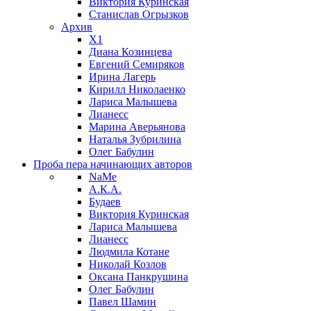
Виктория Куринская
Станислав Огрызков
Архив
X1
Диана Козинцева
Евгений Семиряков
Ирина Лагерь
Кирилл Николаенко
Лариса Малышева
Лианесс
Марина Аверьянова
Наталья Зубрилина
Олег Бабулин
Проба пера
начинающих авторов
NaMe
А.К.А.
Будаев
Виктория Куринская
Лариса Малышева
Лианесс
Людмила Котане
Николай Козлов
Оксана Панкрушина
Олег Бабулин
Павел Шамин