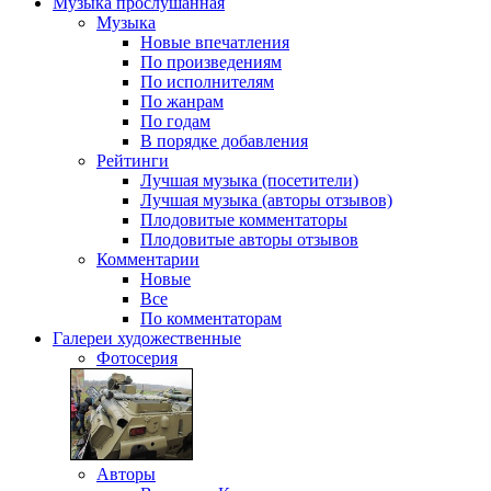
Музыка
прослушанная
Музыка
Новые впечатления
По произведениям
По исполнителям
По жанрам
По годам
В порядке добавления
Рейтинги
Лучшая музыка (посетители)
Лучшая музыка (авторы отзывов)
Плодовитые комментаторы
Плодовитые авторы отзывов
Комментарии
Новые
Все
По комментаторам
Галереи
художественные
Фотосерия
Авторы