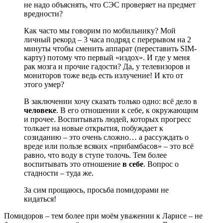
не надо объяснять, что СЭС проверяет на предмет
вредности?
Как часто мы говорим по мобильнику? Мой
личный рекорд – 3 часа подряд с перерывом на 2
минуты чтобы сменить аппарат (переставить SIM-
карту) потому что первый «издох». И где у меня
рак мозга и прочие гадости? Да, у телевизоров и
мониторов тоже ведь есть излучение! И кто от
этого умер?
В заключении хочу сказать только одно: всё дело в
человеке
. В его отношении к себе, к окружающим
и прочее. Воспитывать людей, которых прогресс
толкает на новые открытия, побуждает к
созиданию – это очень сложно… а рассуждать о
вреде или пользе всяких «прибамбасов» – это всё
равно, что воду в ступе толочь. Тем более
воспитывать это отношение
в себе
. Вопрос о
стадности – туда же.
За сим прощаюсь, просьба помидорами не
кидаться!
Помидоров – тем более при моём уважении к Ларисе – не