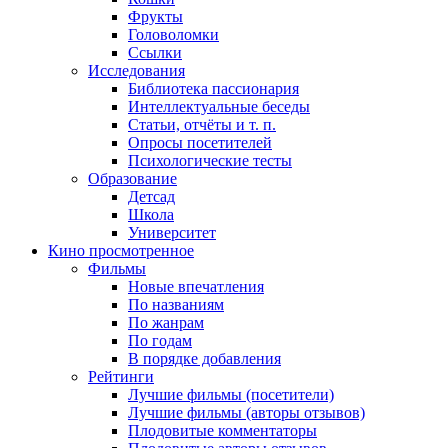
Фрукты
Головоломки
Ссылки
Исследования
Библиотека пассионария
Интеллектуальные беседы
Статьи, отчёты и т. п.
Опросы посетителей
Психологические тесты
Образование
Детсад
Школа
Университет
Кино
просмотренное
Фильмы
Новые впечатления
По названиям
По жанрам
По годам
В порядке добавления
Рейтинги
Лучшие фильмы (посетители)
Лучшие фильмы (авторы отзывов)
Плодовитые комментаторы