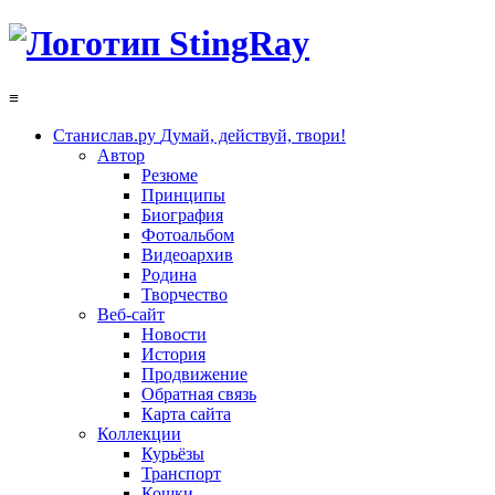
≡
Станислав.ру
Думай, действуй, твори!
Автор
Резюме
Принципы
Биография
Фотоальбом
Видеоархив
Родина
Творчество
Веб-сайт
Новости
История
Продвижение
Обратная связь
Карта сайта
Коллекции
Курьёзы
Транспорт
Кошки