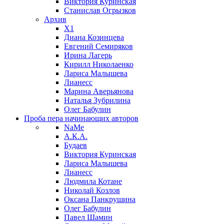
Виктория Куринская
Станислав Огрызков
Архив
X1
Диана Козинцева
Евгений Семиряков
Ирина Лагерь
Кирилл Николаенко
Лариса Малышева
Лианесс
Марина Аверьянова
Наталья Зубрилина
Олег Бабулин
Проба пера
начинающих авторов
NaMe
А.К.А.
Будаев
Виктория Куринская
Лариса Малышева
Лианесс
Людмила Котане
Николай Козлов
Оксана Панкрушина
Олег Бабулин
Павел Шамин