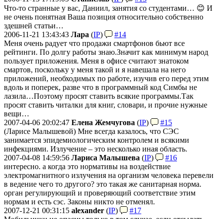
Что-то странные у вас, Даниил, занятия со студентами… 😊 И
не очень понятная Ваша позиция относительно собственно
здешней статьи…
2006-11-21 13:43:43
Лара
(
IP
)
#14
Меня очень радует что продажи смартфонов бьют все
рейтинги. По долгу работы знаю.
Значит как минимум народ
пользует приложения. Меня в офисе считают знатоком
смартов, поскольку у меня такой и я навешала на него
приложений, необходимых по работе, изучив его перед этим
вдоль и поперек, разве что в программный код Симбы не
лазила…Поэтому просят ставить всякие программы.
Так
просят ставить читалки для книг, словари, и прочие нужные
вещи…
2007-04-06 20:02:47
Елена Жемчугова
(
IP
)
#15
(Ларисе Малышевой) Мне всегда казалось, что СЭС
занимается эпидемиологическим контролем и всякими
инфекциями. Излучение – это несколько иная область.
2007-04-08 14:59:56
Лариса Малышева
(
IP
)
#16
интересно. а когда это нормативы на воздействие
электромагнитного излучения на организм человека перевели
в ведение чего то другого? это такая же санитарная норма.
орган регулирующий и проверяющий соответствие этим
нормам и есть сэс. Законы никто не отменял.
2007-12-21 00:31:15
alexander
(
IP
)
#17