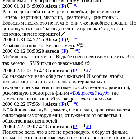
мелодиями – в ущерб собственному развитию.
2006-01-31 04:50:03
Alexa
(
IP
)
#4
Раньше дети собирали марки, наклейки, фишки всякие…
Теперь - картинки, мелодии, "реалтоны", "рингтоны".
Взрослым людям это не нужно, они уже подобное прошли. Но
вот облучать свои "наследственные признаки" с детства
конечно, ничего хорошего!🙁
2006-01-31 04:52:55
Alexa
(
IP
)
#5
А бабок-то сколько! Бизнес - мечта!😊
2006-02-12 00:58:28
sareda
(
IP
)
#6
Мобильник – это жизнь. Ведь без него невозможно жить. Это
так весело – SMSиться со знакомыми❗️ 😊
2006-02-12 07:36:47
Станислав
(
IP
)
#7
Со знакомыми надо общаться вживую! И вообще, чтобы
меньше зацикливаться на вещах материальных и
технологическом развитии (вместо собственного развития),
рекомендую посмотреть фильм
«Бойцовский клуб»
, где
замечательно сказано:
«Твои вещи – это не ты сам»
.
2006-02-22 07:56:44
Alexa
(
IP
)
#8
В "Бойцовском клубе", заметь, Станислав, провозглашается
философия саморазрушения, отчуждения от общества и
общественных ценностей.
2006-02-22 09:07:47
Станислав
(
IP
)
#9
Понятное дело, что я это не проповедую, я беру от фильма
только то, что по-настоящему полезно (в частности, призыв к