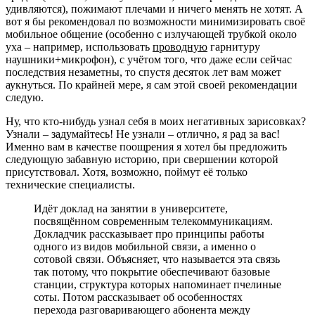
удивляются), пожимают плечами и ничего менять не хотят. А
вот я бы рекомендовал по возможности минимизировать своё
мобильное общение (особенно с излучающей трубкой около
уха – например, использовать
проводную
гарнитуру
наушники+микрофон), с учётом того, что даже если сейчас
последствия незаметны, то спустя десяток лет вам может
аукнуться. По крайней мере, я сам этой своей рекомендации
следую.
Ну, что кто-нибудь узнал себя в моих негативных зарисовках?
Узнали – задумайтесь! Не узнали – отлично, я рад за вас!
Именно вам в качестве поощрения я хотел бы предложить
следующую забавную историю, при свершении которой
присутствовал. Хотя, возможно, поймут её только
технические специалисты.
Идёт доклад на занятии в университете,
посвящённом современным телекоммуникациям.
Докладчик рассказывает про принципы работы
одного из видов мобильной связи, а именно о
сотовой связи. Объясняет, что называется эта связь
так потому, что покрытие обеспечивают базовые
станции, структура которых напоминает пчелиные
соты. Потом рассказывает об особенностях
перехода разговаривающего абонента между