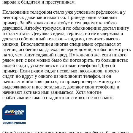
народа к бандитам и преступникам.
Пользование телефоном стало уже условным рефлексом, а у
некоторых даже зависимостью. Приведу один забавный
пример. Зашёл я как-то в автобус и сел рядом с какой-то
девушкой. Автобус тронулся, я по обыкновению достал книгу
и стал читать. Девушка сидела, терпела, но не выдержала и
достала собственный телефон – видимо, почитать вместо
книжки. Впоследствии я иногда специально отрывался от
чтения, особенно когда ехал вечером домой, чтобы посмотреть
на то, чем занят сидящий народ. Ну конечно же, если никого
рядом нет, с кем можно было бы поговорить, то большинство
людей сидит, уткнувшись в сотовые телефоны! Другой
пример. Если рядом сидят несколько пассажиров, просто
сидят, но вдруг у одного из них звонит телефон, и он
начинает в нём ковыряться, то примерно через минуту не
выдерживают и все остальные, достают свои телефоны и
начинают активно ими заниматься. Хотя многие
срабатывание такого стадного инстинкта не осознают.
Одной из книг, которые я тогда читал в автобусах, было какое-