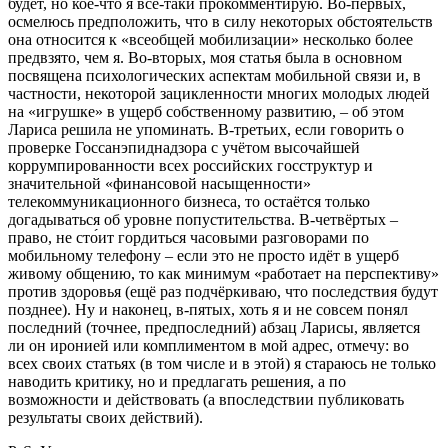
будет, но кое-что я всё-таки прокомментирую. Во-первых,
осмелюсь предположить, что в силу некоторых обстоятельств
она относится к «всеобщей мобилизации» несколько более
предвзято, чем я. Во-вторых, моя статья была в основном
посвящена психологических аспектам мобильной связи и, в
частности, некоторой зацикленности многих молодых людей
на «игрушке» в ущерб собственному развитию, – об этом
Лариса решила не упоминать. В-третьих, если говорить о
проверке Госсанэпиднадзора с учётом высочайшей
коррумпированности всех российских госструктур и
значительной «финансовой насыщенности»
телекоммуникационного бизнеса, то остаётся только
догадываться об уровне попустительства. В-четвёртых –
право, не сто́ит гордиться часовыми разговорами по
мобильному телефону – если это не просто идёт в ущерб
живому общению, то как минимум «работает на перспективу»
против здоровья (ещё раз подчёркиваю, что последствия будут
позднее). Ну и наконец, в-пятых, хоть я и не совсем понял
последний (точнее, предпоследний) абзац Ларисы, является
ли он иронией или комплиментом в мой адрес, отмечу: во
всех своих статьях (в том числе и в этой) я стараюсь не только
наводить критику, но и предлагать решения, а по
возможности и действовать (а впоследствии публиковать
результаты своих действий).