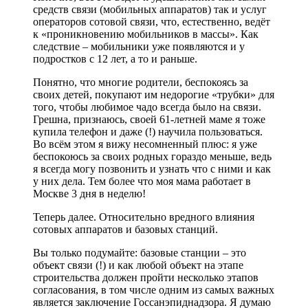
средств связи (мобильных аппаратов) так и услуг
операторов сотовой связи, что, естественно, ведёт
к «проникновению мобильников в массы». Как
следствие – мобильники уже появляются и у
подростков с 12 лет, а то и раньше.
Понятно, что многие родители, беспокоясь за
своих детей, покупают им недорогие «трубки» для
того, чтобы любимое чадо всегда было на связи.
Грешна, признаюсь, своей 61-летней маме я тоже
купила телефон и даже (!) научила пользоваться.
Во всём этом я вижу несомненный плюс: я уже
беспокоюсь за своих родных гораздо меньше, ведь
я всегда могу позвонить и узнать что с ними и как
у них дела. Тем более что моя мама работает в
Москве 3 дня в неделю!
Теперь далее. Относительно вредного влияния
сотовых аппаратов и базовых станций.
Вы только подумайте: базовые станции – это
объект связи (!) и как любой объект на этапе
строительства должен пройти несколько этапов
согласования, в том числе одним из самых важных
является заключение Госсанэпиднадзора. Я думаю