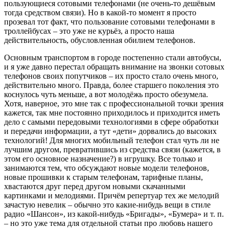
пользующиеся сотовыми телефонами (не очень-то дешёвым
тогда средством связи). Но в какой-то момент я просто
прозевал тот факт, что пользование сотовыми телефонами в
троллейбусах – это уже не курьёз, а просто наша
действительность, обусловленная обилием телефонов.
Основным транспортом в городе постепенно стали автобусы,
и я уже давно перестал обращать внимание на звонки сотовых
телефонов своих попутчиков – их просто стало очень много,
действительно много. Правда, более старшего поколения это
коснулось чуть меньше, а вот молодёжь просто обезумела.
Хотя, наверное, это мне так с профессиональной точки зрения
кажется, так мне постоянно приходилось и приходится иметь
дело с самыми передовыми технологиями в сфере обработки
и передачи информации, а тут «дети» дорвались до высоких
технологий! Для многих мобильный телефон стал чуть ли не
лучшим другом, превратившись из средства связи (кажется, в
этом его основное назначение?) в игрушку. Все только и
занимаются тем, что обсуждают новые модели телефонов,
новые прошивки к старым телефонам, тарифные планы,
хвастаются друг перед другом новыми скачанными
картинками и мелодиями. Причём репертуар тех же мелодий
зачастую невелик – обычно это какие-нибудь вещи в стиле
радио «Шансон», из какой-нибудь «Бригады», «Бумера» и т. п.
– но это уже тема для отдельной статьи про любовь нашего