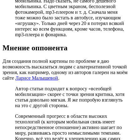
мобильника. Надо сказать, не самого дешёвого
мобильника. С цветным экраном, бесполезной
фотокамерой, mp3-плеером и т. д. Сначала меня
тоже можно было застать в автобусе, изучающим
«игрушку». Только дней через 20 я потерял всякий
интерес ко всем функциям, кроме часов, телефона,
mp3-плеера и фонарика.
Мнение оппонента
Для создания полной картины по проблеме я даю
возможность высказаться людям с альтернативной точкой
зрения, как например, одному из авторов галереи на моём
сайте
Ларисе Малышевой
.
Автор статьи подходит к вопросу «всеобщей
мобилизации» скорее с точки зрения критика, хотя
статья довольно мягкая. Я же попробую взглянуть
на это с другой стороны.
Современный прогресс в области высоких
технологий (к которым мобильная связь имеет
непосредственное отношение) активно шагает по
миру, развиваясь просто немыслимыми темпами.
Конечно, всё это ведёт к удешевлению как самих