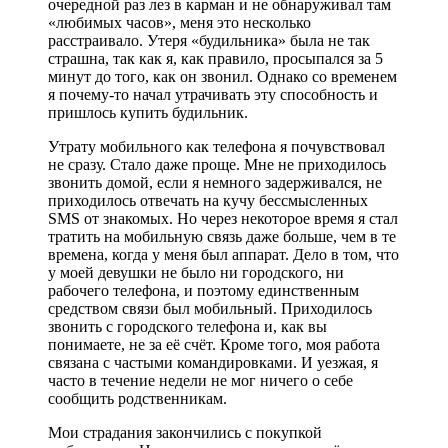
очередной раз лез в карман и не обнаруживал там
«любимых часов», меня это несколько
расстраивало. Утеря «будильника» была не так
страшна, так как я, как правило, просыпался за 5
минут до того, как он звонил. Однако со временем
я почему-то начал утрачивать эту способность и
пришлось купить будильник.
Утрату мобильного как телефона я почувствовал
не сразу. Стало даже проще. Мне не приходилось
звонить домой, если я немного задерживался, не
приходилось отвечать на кучу бессмысленных
SMS от знакомых. Но через некоторое время я стал
тратить на мобильную связь даже больше, чем в те
времена, когда у меня был аппарат. Дело в том, что
у моей девушки не было ни городского, ни
рабочего телефона, и поэтому единственным
средством связи был мобильный. Приходилось
звонить с городского телефона и, как вы
понимаете, не за её счёт. Кроме того, моя работа
связана с частыми командировками. И уезжая, я
часто в течение недели не мог ничего о себе
сообщить родственникам.
Мои страдания закончились с покупкой