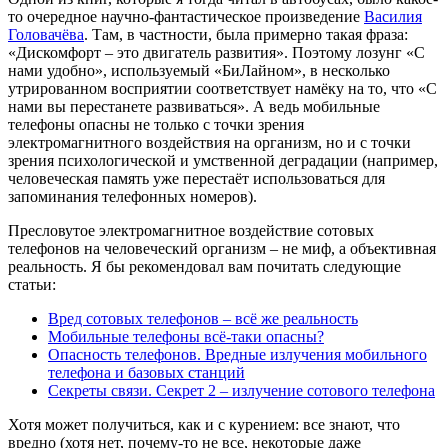
то очередное научно-фантастическое произведение
Василия
Головачёва
. Там, в частности, была примерно такая фраза:
«Дискомфорт – это двигатель развития». Поэтому лозунг «С
нами удобно», используемый «БиЛайном», в несколько
утрированном восприятии соответствует намёку на то, что «С
нами вы перестанете развиваться». А ведь мобильные
телефоны опасны не только с точки зрения
электромагнитного воздействия на организм, но и с точки
зрения психологической и умственной деградации (например,
человеческая память уже перестаёт использоваться для
запоминания телефонных номеров).
Пресловутое электромагнитное воздействие сотовых
телефонов на человеческий организм – не миф, а объективная
реальность. Я бы рекомендовал вам почитать следующие
статьи:
Вред сотовых телефонов – всё же реальность
Мобильные телефоны всё-таки опасны?
Опасность телефонов. Вредные излучения мобильного
телефона и базовых станций
Секреты связи. Секрет 2 – излучение сотового телефона
Хотя может получиться, как и с курением: все знают, что
вредно (хотя нет, почему-то не все, некоторые даже