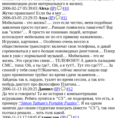
минимизации роли материального в жизни).
2006-02-27 05:39:03
Alexa
(
IP
)
#10
Жутко правильно! Если бы я мог…
2006-03-05 23:29:35
Asya
(
IP
)
#11
Мобильник - это жизнь?…. ээээ если честно, меня подобные
заявления просто пугают…
Раньше появилось тамагочи!! Вау
как "клево"… Я просто не понимаю людей, которые
используют мобильник не по его прямому назначению..
Игрушки, картинки… Особенно очень весело в
общественном транспорте: включат свои телефоны, и давай
соревноваться у кого больше новомодных рингтонов… Плеер
вам в уши с нормальной музыкой…
Мобмльник - это не
жизнь. Это средство связи… ТЕЛЕФОН!!!
А давить пальцами
СМС.. типа: Ой, а ты где?.. Ой, а я тут!!.. Тут это где???…. За
спиной у тебя сижу!!!!
Конечно, сейчас многие нашли еще
одно применение трубке: во время сдачи экзаменов…
Зайдешь так в, пардон, туалет во время сессии, а так кто-
нибудь диктует про философию Платона…
2006-11-13 16:20:25
Даниил
(
IP
)
#12
Да что и говорить! Та же история с компьютерными
игрушками. Ребята лупятся в
“CS”
, не подозревая, что есть, к
примеру
“Simon Tatham's Portable Puzzles”
. Я на одном
занятии дал своим студентам поиграть (вместо
“CS”
), так они
полчаса решали… хоть толк какой.
2006-11-13 17:19:05
Станислав
(
IP
)
#13