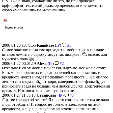
P. S. Уж не знаю, совпадение ли это, но при проверке
орфографии текстовый редактор предложил мне заменить
слово «мобильник» на «могильник»…
Поделиться
2006-01-25 13:41:55
Kamikaze
(
IP
)
#1
Самое опасное когда смс приходит и мобильник в кармане
штанов лежит, по одному месут так шваркает 🙁, опасно для
мужского пола 🙁)
2006-01-27 06:01:19
Alexa
(
IP
)
#2
Отказываться от мобильной связи, я думаю, всё же не стоит.
Есть много полезных и вредных вещей одновременно, и
вредность может иногда превышать полезность… Но многое
делается, и когда-нибудь (скоро, наверняка) телефоны будут
приносить вреда не больше, чем любой другой электрический
предмет. И относится к ним нужно также.
2006-01-27 11:30:15
Станислав
(
IP
)
#3
Я разве говорю об отказе? Я просто считаю, что этим не надо
злоупотреблять! И вопрос не только в электромагнитной
вредности, а ещё и в пагубном увлечении картинками и