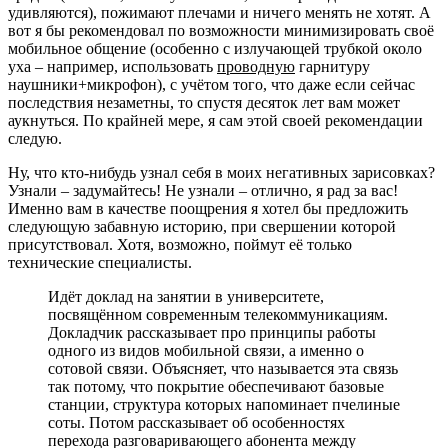
удивляются), пожимают плечами и ничего менять не хотят. А
вот я бы рекомендовал по возможности минимизировать своё
мобильное общение (особенно с излучающей трубкой около
уха – например, использовать
проводную
гарнитуру
наушники+микрофон), с учётом того, что даже если сейчас
последствия незаметны, то спустя десяток лет вам может
аукнуться. По крайней мере, я сам этой своей рекомендации
следую.
Ну, что кто-нибудь узнал себя в моих негативных зарисовках?
Узнали – задумайтесь! Не узнали – отлично, я рад за вас!
Именно вам в качестве поощрения я хотел бы предложить
следующую забавную историю, при свершении которой
присутствовал. Хотя, возможно, поймут её только
технические специалисты.
Идёт доклад на занятии в университете,
посвящённом современным телекоммуникациям.
Докладчик рассказывает про принципы работы
одного из видов мобильной связи, а именно о
сотовой связи. Объясняет, что называется эта связь
так потому, что покрытие обеспечивают базовые
станции, структура которых напоминает пчелиные
соты. Потом рассказывает об особенностях
перехода разговаривающего абонента между