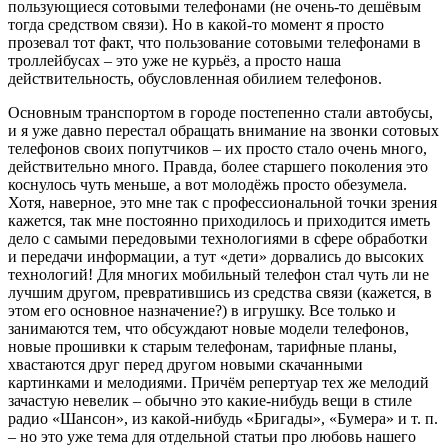
пользующиеся сотовыми телефонами (не очень-то дешёвым
тогда средством связи). Но в какой-то момент я просто
прозевал тот факт, что пользование сотовыми телефонами в
троллейбусах – это уже не курьёз, а просто наша
действительность, обусловленная обилием телефонов.
Основным транспортом в городе постепенно стали автобусы,
и я уже давно перестал обращать внимание на звонки сотовых
телефонов своих попутчиков – их просто стало очень много,
действительно много. Правда, более старшего поколения это
коснулось чуть меньше, а вот молодёжь просто обезумела.
Хотя, наверное, это мне так с профессиональной точки зрения
кажется, так мне постоянно приходилось и приходится иметь
дело с самыми передовыми технологиями в сфере обработки
и передачи информации, а тут «дети» дорвались до высоких
технологий! Для многих мобильный телефон стал чуть ли не
лучшим другом, превратившись из средства связи (кажется, в
этом его основное назначение?) в игрушку. Все только и
занимаются тем, что обсуждают новые модели телефонов,
новые прошивки к старым телефонам, тарифные планы,
хвастаются друг перед другом новыми скачанными
картинками и мелодиями. Причём репертуар тех же мелодий
зачастую невелик – обычно это какие-нибудь вещи в стиле
радио «Шансон», из какой-нибудь «Бригады», «Бумера» и т. п.
– но это уже тема для отдельной статьи про любовь нашего