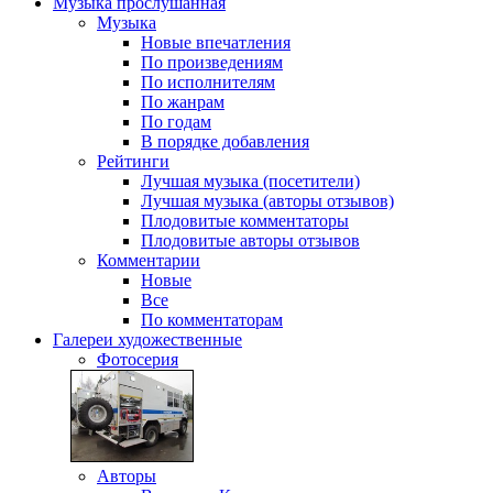
Музыка
прослушанная
Музыка
Новые впечатления
По произведениям
По исполнителям
По жанрам
По годам
В порядке добавления
Рейтинги
Лучшая музыка (посетители)
Лучшая музыка (авторы отзывов)
Плодовитые комментаторы
Плодовитые авторы отзывов
Комментарии
Новые
Все
По комментаторам
Галереи
художественные
Фотосерия
Авторы