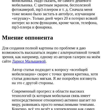
мобильника. Надо сказать, не самого дешёвого
мобильника. С цветным экраном, бесполезной
фотокамерой, mp3-плеером и т. д. Сначала меня
тоже можно было застать в автобусе, изучающим
«игрушку». Только дней через 20 я потерял всякий
интерес ко всем функциям, кроме часов, телефона,
mp3-плеера и фонарика.
Мнение оппонента
Для создания полной картины по проблеме я даю
возможность высказаться людям с альтернативной точкой
зрения, как например, одному из авторов галереи на моём
сайте
Ларисе Малышевой
.
Автор статьи подходит к вопросу «всеобщей
мобилизации» скорее с точки зрения критика, хотя
статья довольно мягкая. Я же попробую взглянуть
на это с другой стороны.
Современный прогресс в области высоких
технологий (к которым мобильная связь имеет
непосредственное отношение) активно шагает по
миру, развиваясь просто немыслимыми темпами.
Конечно, всё это ведёт к удешевлению как самих