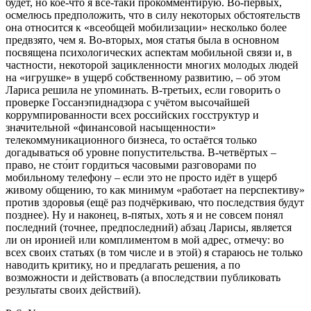
будет, но кое-что я всё-таки прокомментирую. Во-первых,
осмелюсь предположить, что в силу некоторых обстоятельств
она относится к «всеобщей мобилизации» несколько более
предвзято, чем я. Во-вторых, моя статья была в основном
посвящена психологических аспектам мобильной связи и, в
частности, некоторой зацикленности многих молодых людей
на «игрушке» в ущерб собственному развитию, – об этом
Лариса решила не упоминать. В-третьих, если говорить о
проверке Госсанэпиднадзора с учётом высочайшей
коррумпированности всех российских госструктур и
значительной «финансовой насыщенности»
телекоммуникационного бизнеса, то остаётся только
догадываться об уровне попустительства. В-четвёртых –
право, не сто́ит гордиться часовыми разговорами по
мобильному телефону – если это не просто идёт в ущерб
живому общению, то как минимум «работает на перспективу»
против здоровья (ещё раз подчёркиваю, что последствия будут
позднее). Ну и наконец, в-пятых, хоть я и не совсем понял
последний (точнее, предпоследний) абзац Ларисы, является
ли он иронией или комплиментом в мой адрес, отмечу: во
всех своих статьях (в том числе и в этой) я стараюсь не только
наводить критику, но и предлагать решения, а по
возможности и действовать (а впоследствии публиковать
результаты своих действий).