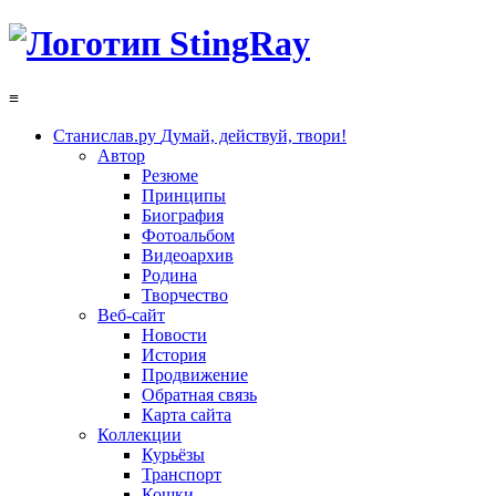
≡
Станислав.ру
Думай, действуй, твори!
Автор
Резюме
Принципы
Биография
Фотоальбом
Видеоархив
Родина
Творчество
Веб-сайт
Новости
История
Продвижение
Обратная связь
Карта сайта
Коллекции
Курьёзы
Транспорт
Кошки