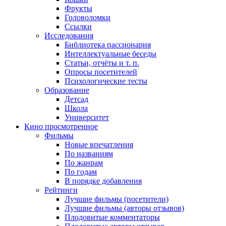
Фрукты
Головоломки
Ссылки
Исследования
Библиотека пассионария
Интеллектуальные беседы
Статьи, отчёты и т. п.
Опросы посетителей
Психологические тесты
Образование
Детсад
Школа
Университет
Кино
просмотренное
Фильмы
Новые впечатления
По названиям
По жанрам
По годам
В порядке добавления
Рейтинги
Лучшие фильмы (посетители)
Лучшие фильмы (авторы отзывов)
Плодовитые комментаторы