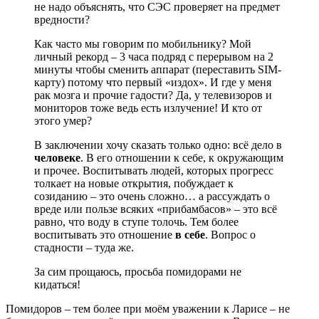
не надо объяснять, что СЭС проверяет на предмет
вредности?
Как часто мы говорим по мобильнику? Мой
личный рекорд – 3 часа подряд с перерывом на 2
минуты чтобы сменить аппарат (переставить SIM-
карту) потому что первый «издох». И где у меня
рак мозга и прочие гадости? Да, у телевизоров и
мониторов тоже ведь есть излучение! И кто от
этого умер?
В заключении хочу сказать только одно: всё дело в
человеке
. В его отношении к себе, к окружающим
и прочее. Воспитывать людей, которых прогресс
толкает на новые открытия, побуждает к
созиданию – это очень сложно… а рассуждать о
вреде или пользе всяких «прибамбасов» – это всё
равно, что воду в ступе толочь. Тем более
воспитывать это отношение
в себе
. Вопрос о
стадности – туда же.
За сим прощаюсь, просьба помидорами не
кидаться!
Помидоров – тем более при моём уважении к Ларисе – не