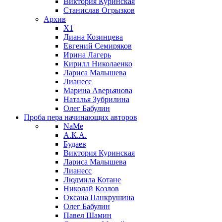
Виктория Куринская
Станислав Огрызков
Архив
X1
Диана Козинцева
Евгений Семиряков
Ирина Лагерь
Кирилл Николаенко
Лариса Малышева
Лианесс
Марина Аверьянова
Наталья Зубрилина
Олег Бабулин
Проба пера
начинающих авторов
NaMe
А.К.А.
Будаев
Виктория Куринская
Лариса Малышева
Лианесс
Людмила Котане
Николай Козлов
Оксана Панкрушина
Олег Бабулин
Павел Шамин