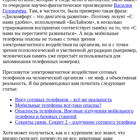
то очередное научно-фантастическое произведение
Василия
Головачёва
. Там, в частности, была примерно такая фраза:
«Дискомфорт – это двигатель развития». Поэтому лозунг «С
нами удобно», используемый «БиЛайном», в несколько
утрированном восприятии соответствует намёку на то, что «С
нами вы перестанете развиваться». А ведь мобильные
телефоны опасны не только с точки зрения
электромагнитного воздействия на организм, но и с точки
зрения психологической и умственной деградации (например,
человеческая память уже перестаёт использоваться для
запоминания телефонных номеров).
Пресловутое электромагнитное воздействие сотовых
телефонов на человеческий организм – не миф, а объективная
реальность. Я бы рекомендовал вам почитать следующие
статьи:
Вред сотовых телефонов – всё же реальность
Мобильные телефоны всё-таки опасны?
Опасность телефонов. Вредные излучения мобильного
телефона и базовых станций
Секреты связи. Секрет 2 – излучение сотового телефона
Хотя может получиться, как и с курением: все знают, что
вредно (хотя нет, почему-то не все, некоторые даже