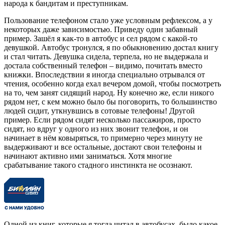
народа к бандитам и преступникам.
Пользование телефоном стало уже условным рефлексом, а у
некоторых даже зависимостью. Приведу один забавный
пример. Зашёл я как-то в автобус и сел рядом с какой-то
девушкой. Автобус тронулся, я по обыкновению достал книгу
и стал читать. Девушка сидела, терпела, но не выдержала и
достала собственный телефон – видимо, почитать вместо
книжки. Впоследствии я иногда специально отрывался от
чтения, особенно когда ехал вечером домой, чтобы посмотреть
на то, чем занят сидящий народ. Ну конечно же, если никого
рядом нет, с кем можно было бы поговорить, то большинство
людей сидит, уткнувшись в сотовые телефоны! Другой
пример. Если рядом сидят несколько пассажиров, просто
сидят, но вдруг у одного из них звонит телефон, и он
начинает в нём ковыряться, то примерно через минуту не
выдерживают и все остальные, достают свои телефоны и
начинают активно ими заниматься. Хотя многие
срабатывание такого стадного инстинкта не осознают.
Одной из книг, которые я тогда читал в автобусах, было какое-