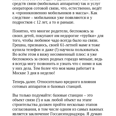
средств связи (мобильных аппаратов) так и услуг
операторов сотовой связи, что, естественно, ведёт
к «проникновению мобильников в массы». Как
следствие – мобильники уже появляются и у
подростков с 12 лет, а то и раньше.
Понятно, что многие родители, беспокоясь за
своих детей, покупают им недорогие «трубки» для
того, чтобы любимое чадо всегда было на связи.
Грешна, признаюсь, своей 61-летней маме я тоже
купила телефон и даже (!) научила пользоваться.
Во всём этом я вижу несомненный плюс: я уже
беспокоюсь за своих родных гораздо меньше, ведь
я всегда могу позвонить и узнать что с ними и как
у них дела. Тем более что моя мама работает в
Москве 3 дня в неделю!
Теперь далее. Относительно вредного влияния
сотовых аппаратов и базовых станций.
Вы только подумайте: базовые станции – это
объект связи (!) и как любой объект на этапе
строительства должен пройти несколько этапов
согласования, в том числе одним из самых важных
является заключение Госсанэпиднадзора. Я думаю