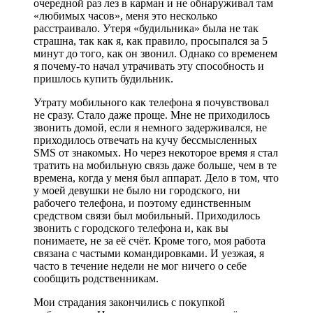
очередной раз лез в карман и не обнаруживал там
«любимых часов», меня это несколько
расстраивало. Утеря «будильника» была не так
страшна, так как я, как правило, просыпался за 5
минут до того, как он звонил. Однако со временем
я почему-то начал утрачивать эту способность и
пришлось купить будильник.
Утрату мобильного как телефона я почувствовал
не сразу. Стало даже проще. Мне не приходилось
звонить домой, если я немного задерживался, не
приходилось отвечать на кучу бессмысленных
SMS от знакомых. Но через некоторое время я стал
тратить на мобильную связь даже больше, чем в те
времена, когда у меня был аппарат. Дело в том, что
у моей девушки не было ни городского, ни
рабочего телефона, и поэтому единственным
средством связи был мобильный. Приходилось
звонить с городского телефона и, как вы
понимаете, не за её счёт. Кроме того, моя работа
связана с частыми командировками. И уезжая, я
часто в течение недели не мог ничего о себе
сообщить родственникам.
Мои страдания закончились с покупкой