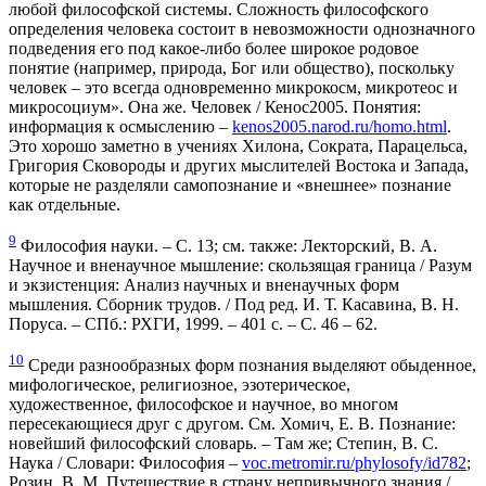
любой философской системы. Сложность философского
определения человека состоит в невозможности однозначного
подведения его под какое-либо более широкое родовое
понятие (например, природа, Бог или общество), поскольку
человек – это всегда одновременно микрокосм, микротеос и
микросоциум». Она же. Человек / Кенос2005. Понятия:
информация к осмыслению –
kenos2005.narod.ru/homo.html
.
Это хорошо заметно в учениях Хилона, Сократа, Парацельса,
Григория Сковороды и других мыслителей Востока и Запада,
которые не разделяли самопознание и «внешнее» познание
как отдельные.
9
Философия науки. – С. 13; см. также: Лекторский, В. А.
Научное и вненаучное мышление: скользящая граница / Разум
и экзистенция: Анализ научных и вненаучных форм
мышления. Сборник трудов. / Под ред. И. Т. Касавина, В. Н.
Поруса. – СПб.: РХГИ, 1999. – 401 с. – С. 46 – 62.
10
Среди разнообразных форм познания выделяют обыденное,
мифологическое, религиозное, эзотерическое,
художественное, философское и научное, во многом
пересекающиеся друг с другом. См. Хомич, Е. В. Познание:
новейший философский словарь. – Там же; Степин, B. С.
Наука / Словари: Философия –
voc.metromir.ru/phylosofy/id782
;
Розин, В. М. Путешествие в страну непривычного знания /