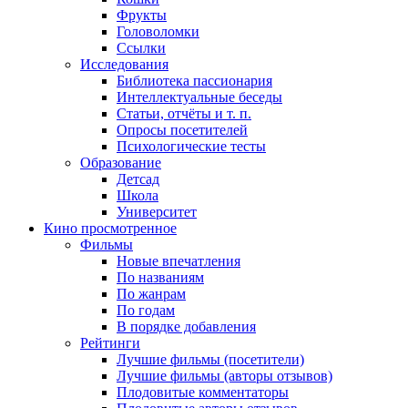
Фрукты
Головоломки
Ссылки
Исследования
Библиотека пассионария
Интеллектуальные беседы
Статьи, отчёты и т. п.
Опросы посетителей
Психологические тесты
Образование
Детсад
Школа
Университет
Кино
просмотренное
Фильмы
Новые впечатления
По названиям
По жанрам
По годам
В порядке добавления
Рейтинги
Лучшие фильмы (посетители)
Лучшие фильмы (авторы отзывов)
Плодовитые комментаторы