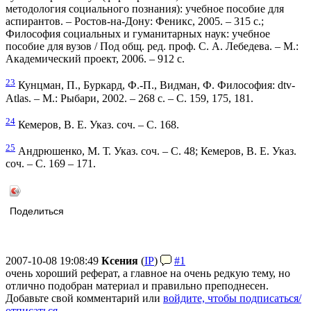
методология социального познания): учебное пособие для
аспирантов. – Ростов-на-Дону: Феникс, 2005. – 315 с.;
Философия социальных и гуманитарных наук: учебное
пособие для вузов / Под общ. ред. проф. С. А. Лебедева. – М.:
Академический проект, 2006. – 912 с.
23
Кунцман, П., Буркард, Ф.-П., Видман, Ф. Философия: dtv-
Atlas. – М.: Рыбари, 2002. – 268 с. – С. 159, 175, 181.
24
Кемеров, В. Е. Указ. соч. – С. 168.
25
Андрюшенко, М. Т. Указ. соч. – С. 48; Кемеров, В. Е. Указ.
соч. – С. 169 – 171.
Поделиться
2007-10-08 19:08:49
Ксения
(
IP
)
#1
очень хороший реферат, а главное на очень редкую тему, но
отлично подобран материал и правильно преподнесен.
Добавьте свой комментарий или
войдите, чтобы подписаться/
отписаться
.