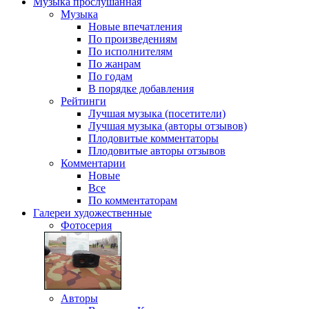
Музыка
прослушанная
Музыка
Новые впечатления
По произведениям
По исполнителям
По жанрам
По годам
В порядке добавления
Рейтинги
Лучшая музыка (посетители)
Лучшая музыка (авторы отзывов)
Плодовитые комментаторы
Плодовитые авторы отзывов
Комментарии
Новые
Все
По комментаторам
Галереи
художественные
Фотосерия
Авторы