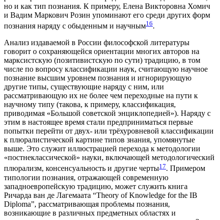
но и как тип познания. К примеру, Елена Викторовна Хомич
и Вадим Маркович Розин упоминают его среди других форм
16
познания наряду с обыденным и научным
.
Анализ издаваемой в России философской литературы
говорит о сохраняющейся ориентации многих авторов на
марксистскую (позитивистскую по сути) традицию, в том
числе по вопросу классификации наук, считающую научное
познание высшим уровнем познания и игнорирующую
другие типы, существующие наряду с ним, или
рассматривающую их не более чем переходные на пути к
научному типу (такова, к примеру, классификация,
приводимая «Большой советской энциклопедией»). Наряду с
этим в настоящее время стали предприниматься первые
попытки перейти от двух- или трёхуровневой классификации
к плюралистической картине типов знания, упомянутые
выше. Это служит иллюстрацией перехода к методологии
«постнеклассической» науки, включающей методологический
17
плюрализм, консенсуальность и другие черты
. Примером
типологии познания, отражающей современную
западноевропейскую традицию, может служить книга
Ричарда ван де Лагемаата “Theory of Knowledge for the IB
Diploma”, рассматривающая проблемы познания,
возникающие в различных предметных областях и