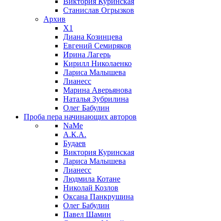
Виктория Куринская
Станислав Огрызков
Архив
X1
Диана Козинцева
Евгений Семиряков
Ирина Лагерь
Кирилл Николаенко
Лариса Малышева
Лианесс
Марина Аверьянова
Наталья Зубрилина
Олег Бабулин
Проба пера
начинающих авторов
NaMe
А.К.А.
Будаев
Виктория Куринская
Лариса Малышева
Лианесс
Людмила Котане
Николай Козлов
Оксана Панкрушина
Олег Бабулин
Павел Шамин