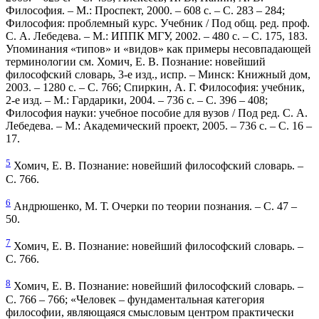
Философия. – М.: Проспект, 2000. – 608 с. – С. 283 – 284;
Философия: проблемный курс. Учебник / Под общ. ред. проф.
С. А. Лебедева. – М.: ИППК МГУ, 2002. – 480 с. – С. 175, 183.
Упоминания «типов» и «видов» как примеры несовпадающей
терминологии см. Хомич, Е. В. Познание: новейший
философский словарь, 3-е изд., испр. – Минск: Книжный дом,
2003. – 1280 с. – С. 766; Спиркин, А. Г. Философия: учебник,
2-е изд. – М.: Гардарики, 2004. – 736 с. – С. 396 – 408;
Философия науки: учебное пособие для вузов / Под ред. С. А.
Лебедева. – М.: Академический проект, 2005. – 736 с. – С. 16 –
17.
5
Хомич, Е. В. Познание: новейший философский словарь. –
С. 766.
6
Андрюшенко, М. Т. Очерки по теории познания. – С. 47 –
50.
7
Хомич, Е. В. Познание: новейший философский словарь. –
С. 766.
8
Хомич, Е. В. Познание: новейший философский словарь. –
С. 766 – 766; «Человек – фундаментальная категория
философии, являющаяся смысловым центром практически