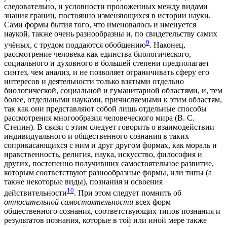
следовательно, и условности проложенных между видами
знания границ, постоянно изменяющихся в истории науки.
Сами формы бытия того, что именовалось и именуется
наукой, также очень разнообразны и, по свидетельству самих
9
учёных, с трудом поддаются обобщению
. Наконец,
рассмотрение человека как единства биологического,
социального и духовного в большей степени предполагает
синтез, чем анализ, и не позволяет ограничивать сферу его
интересов и деятельности только взятыми отдельно
биологической, социальной и гуманитарной областями, и, тем
более, отдельными науками, причисляемыми к этим областям,
так как они представляют собой лишь отдельные способы
рассмотрения многообразия человеческого мира (В. С.
Степин). В связи с этим следует говорить о взаимодействии
индивидуального и общественного сознания в таких
соприкасающихся с ним и друг другом формах, как мораль и
нравственность, религия, наука, искусство, философия и
других, постепенно получивших самостоятельное развитие,
которым соответствуют разнообразные формы, или типы (а
также некоторые виды), познания и освоения
10
действительности
. При этом следует помнить об
относительной самостоятельности
всех форм
общественного сознания, соответствующих типов познания и
результатов познания, которые в той или иной мере также