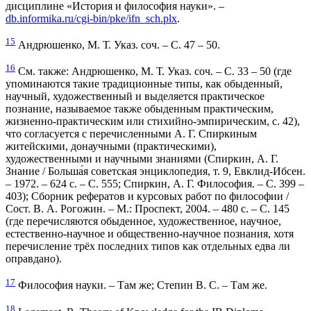
дисциплине «История и философия науки». –
db.informika.ru/cgi-bin/pke/ifn_sch.plx
.
15
Андрюшенко, М. Т. Указ. соч. – С. 47 – 50.
16
См. также: Андрюшенко, М. Т. Указ. соч. – С. 33 – 50 (где
упоминаются такие традиционные типы, как обыденный,
научный, художественный и выделяется практическое
познание, называемое также обыденным практическим,
жизненно-практическим или стихийно-эмпирическим, с. 42),
что согласуется с перечисленными А. Г. Спиркиным
житейскими, донаучными (практическими),
художественными и научными знаниями (Спиркин, А. Г.
Знание / Больша́я советская энциклопедия, т. 9, Евклид-Ибсен.
– 1972. – 624 с. – С. 555; Спиркин, А. Г. Философия. – С. 399 –
403); Сборник рефератов и курсовых работ по философии /
Сост. В. А. Рогожин. – М.: Проспект, 2004. – 480 с. – С. 145
(где перечисляются обыденное, художественное, научное,
естественно-научное и общественно-научное познания, хотя
перечисление трёх последних типов как отдельных едва ли
оправдано).
17
Философия науки. – Там же; Степин B. С. – Там же.
18