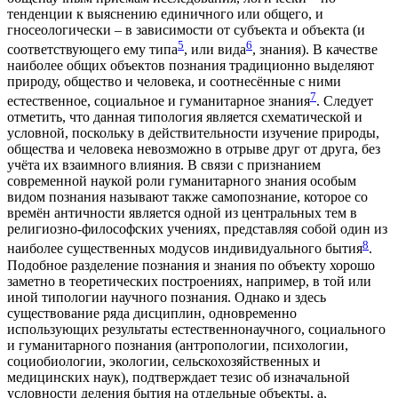
тенденции к выяснению единичного или общего, и
гносеологически – в зависимости от субъекта и объекта (и
5
6
соответствующего ему типа
, или вида
, знания). В качестве
наиболее общих объектов познания традиционно выделяют
природу, общество и человека, и соотнесённые с ними
7
естественное, социальное и гуманитарное знания
. Следует
отметить, что данная типология является схематической и
условной, поскольку в действительности изучение природы,
общества и человека невозможно в отрыве друг от друга, без
учёта их взаимного влияния. В связи с признанием
современной наукой роли гуманитарного знания особым
видом познания называют также самопознание, которое со
времён античности является одной из центральных тем в
религиозно-философских учениях, представляя собой один из
8
наиболее существенных модусов индивидуального бытия
.
Подобное разделение познания и знания по объекту хорошо
заметно в теоретических построениях, например, в той или
иной типологии научного познания. Однако и здесь
существование ряда дисциплин, одновременно
использующих результаты естественнонаучного, социального
и гуманитарного познания (антропологии, психологии,
социобиологии, экологии, сельскохозяйственных и
медицинских наук), подтверждает тезис об изначальной
условности деления бытия на отдельные объекты, а,