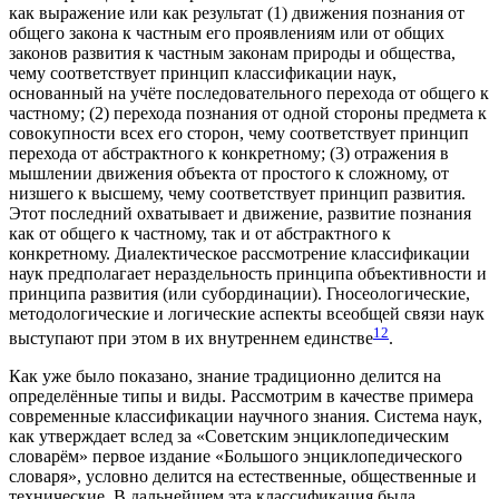
как выражение или как результат (1) движения познания от
общего закона к частным его проявлениям или от общих
законов развития к частным законам природы и общества,
чему соответствует принцип классификации наук,
основанный на учёте последовательного перехода от общего к
частному; (2) перехода познания от одной стороны предмета к
совокупности всех его сторон, чему соответствует принцип
перехода от абстрактного к конкретному; (3) отражения в
мышлении движения объекта от простого к сложному, от
низшего к высшему, чему соответствует принцип развития.
Этот последний охватывает и движение, развитие познания
как от общего к частному, так и от абстрактного к
конкретному. Диалектическое рассмотрение классификации
наук предполагает нераздельность принципа объективности и
принципа развития (или субординации). Гносеологические,
методологические и логические аспекты всеобщей связи наук
12
выступают при этом в их внутреннем единстве
.
Как уже было показано, знание традиционно делится на
определённые типы и виды. Рассмотрим в качестве примера
современные классификации научного знания. Система наук,
как утверждает вслед за «Советским энциклопедическим
словарём» первое издание «Большого энциклопедического
словаря», условно делится на естественные, общественные и
технические. В дальнейшем эта классификация была