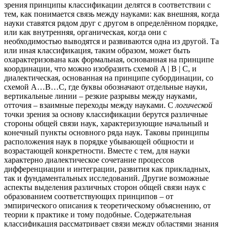
зрения принципы классификации делятся в соответствии с
тем, как понимается связь между науками: как внешняя, когда
науки ставятся рядом друг с другом в определённом порядке,
или как внутренняя, органическая, когда они с
необходимостью выводятся и развиваются одна из другой. Та
или иная классификация, таким образом, может быть
охарактеризована как формальная, основанная на принципе
координации, что можно изобразить схемой A | B | C, и
диалектическая, основанная на принципе субординации, со
схемой A…B…C, где буквы обозначают отдельные науки,
вертикальные линии – резкие разрывы между науками,
отточия – взаимные переходы между науками. С
логической
точки зрения за основу классификации берутся различные
стороны общей связи наук, характеризующие начальный и
конечный пункты основного ряда наук. Таковы принципы
расположения наук в порядке убывающей общности и
возрастающей конкретности. Вместе с тем, для науки
характерно диалектическое сочетание процессов
дифференциации и интеграции, развития как прикладных,
так и фундаментальных исследований. Другие возможные
аспекты выделения различных сторон общей связи наук с
образованием соответствующих принципов – от
эмпирического описания к теоретическому объяснению, от
теории к практике и тому подобные. Содержательная
классификация рассматривает связи между областями знания