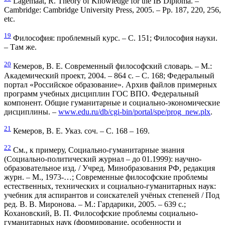
Lagemaat, R. Theory of Knowledge for the IB Diploma. –
Cambridge: Cambridge University Press, 2005. – Pp. 187, 220, 256,
etc.
19
Философия: проблемный курс. – С. 151; Философия науки.
– Там же.
20
Кемеров, В. Е. Современный философский словарь. – М.:
Академический проект, 2004. – 864 с. – С. 168; Федеральный
портал «Российское образование». Архив файлов примерных
программ учебных дисциплин ГОС ВПО. Федеральный
компонент. Общие гуманитарные и социально-экономические
дисциплины. –
www.edu.ru/db/cgi-bin/portal/spe/prog_new.plx
.
21
Кемеров, В. Е. Указ. соч. – С. 168 – 169.
22
См., к примеру, Социально-гуманитарные знания
(Социально-политический журнал – до 01.1999): научно-
образовательное изд. / Учред. Минобразования РФ, редакция
журн. – М., 1973-…; Современные философские проблемы
естественных, технических и социально-гуманитарных наук:
учебник для аспирантов и соискателей учёных степеней / Под
ред. В. В. Миронова. – М.: Гардарики, 2005. – 639 с.;
Кохановский, В. П. Философские проблемы социально-
гуманитарных наук (формирование, особенности и