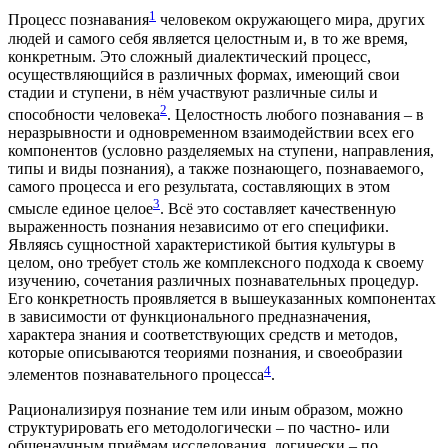
1
Процесс познавания
человеком окружающего мира, других
людей и самого себя является целостным и, в то же время,
конкретным. Это сложный диалектический процесс,
осуществляющийся в различных формах, имеющий свои
стадии и ступени, в нём участвуют различные силы и
2
способности человека
. Целостность любого познавания – в
неразрывности и одновременном взаимодействии всех его
компонентов (условно разделяемых на ступени, направления,
типы и виды познания), а также познающего, познаваемого,
самого процесса и его результата, составляющих в этом
3
смысле единое целое
. Всё это составляет качественную
выраженность познания независимо от его специфики.
Являясь сущностной характеристикой бытия культуры в
целом, оно требует столь же комплексного подхода к своему
изучению, сочетания различных познавательных процедур.
Его конкретность проявляется в вышеуказанных компонентах
в зависимости от функционального предназначения,
характера знания и соответствующих средств и методов,
которые описываются теориями познания, и своеобразии
4
элементов познавательного процесса
.
Рационализируя познание тем или иным образом, можно
структурировать его методологически – по частно- или
общенаучным приёмам исследования, логически – по