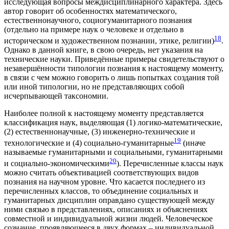
исследующая вопросы междисциплинарного характера. Здесь
автор говорит об особенностях математического,
естественнонаучного, социогуманитарного познания
(отдельно на примере наук о человеке и отдельно в
18
историческом и художественном познании, этике, религии)
.
Однако в данной книге, в свою очередь, нет указания на
технические науки. Приведённые примеры свидетельствуют о
незавершённости типологии познания к настоящему моменту,
в связи с чем можно говорить о лишь попытках создания той
или иной типологии, но не представляющих собой
исчерпывающей таксономии.
Наиболее полной к настоящему моменту представляется
классификация наук, выделяющая (1) логико-математические,
(2) естественнонаучные, (3) инженерно-технические и
19
технологические и (4) социально-гуманитарные
(иначе
называемые гуманитарными и социальными, гуманитарными
20
и социально-экономическими
). Перечисленные классы наук
можно считать объективацией соответствующих видов
познания на научном уровне. Что касается последнего из
перечисленных классов, то объединение социальных и
гуманитарных дисциплин оправдано существующей между
ними связью в представлениях, описаниях и объяснениях
совместной и индивидуальной жизни людей. Человеческое
сознание, проявляющееся в двух формах – индивидуальной