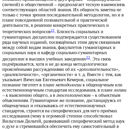
(личной) и общественной – предполагает тесную взаимосвязь
соответствующих областей знания. Их общность заметна не
только с точки зрения последовательной методологии, но и в
плане повседневной познавательной и практической
деятельности, в решении конкретных практических и
21
теоретических вопросов
. Близость социальных и
гуманитарных дисциплин подтверждается существованием
ряда научных изданий, посвящённых этим двум связанным
между собой видам знания, факультетов гуманитарных и
социальных наук и кафедр социально-гуманитарных
22
дисциплин в высших учебных заведениях
. Эта связь
подчёркивается, хотя и не до конца методологически
прояснёнными рассуждениями об их «дополнительности»,
«диалектичности», «органичности» и т. д. Вместе с тем, как
указывает Вячеслав Евгеньевич Кемеров, социальное
познание тяготеет в плане
методологии
к общенаучным или
естественнонаучным стандартам исследования, в плане
логики
– к выяснению общего, а в
гносеологическом
– к объектным
объяснениям. Гуманитарное же познание, дистанцируясь от
общенаучных и отказываясь от естественнонаучных
стандартов, строится на специфических для него приёмах
исследования (чему в огромной степени способствовал
Вильгельм Дильтей, развивавший специфический метод наук
о духе и стремившийся обеспечить ему самостоятельный в