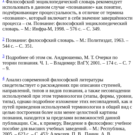
1
Философский энциклопедический словарь рекомендует
использовать в данном случае «познавание» как понятие,
подчёркивающее процессуальность, в отличие от термина
«познание», который включает в себя значение завершённости
процесса – см. Познание: философский энциклопедический
словарь. – М.: Инфра-М, 1998. – 576 с. – С. 349.
2
Познание: философский словарь. – М.: Политиздат, 1963. –
544 с. – С. 351.
3
Подробнее об этом см. Андрюшенко, М. Т. Очерки по
теории познания. Ч. 1. – Владимир: ВлГУ, 2001. – 174 с. – С. 7
– 9.
4
Анализ современной философской литературы
свидетельствует о расхождениях при описании ступеней,
направлений, типов и видов познания, а также несовпадении
используемой при этом терминологии (этапы, формы, уровни,
типы), однако подробное изложение этих несовпадений, как и
путей приведения используемой терминологии в общий вид с
целью построения более или менее целостной картины
познания, находится за пределами возможностей данной
публикации. См., к примеру, Введение в философию: учебное
пособие для высших учебных заведений. – М.: Республика,
2005. – 623 с. – С. 453; Алексеев, П. В., Панин, А. В.