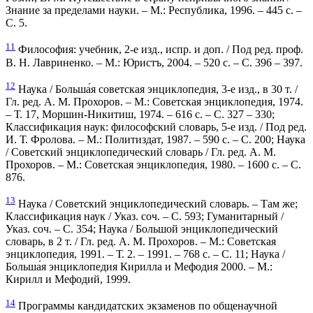
Знание за пределами науки. – М.: Республика, 1996. – 445 с. –
С. 5.
11
Философия: учебник, 2-е изд., испр. и доп. / Под ред. проф.
В. Н. Лавриненко. – M.: Юристъ, 2004. – 520 с. – С. 396 – 397.
12
Наука / Больша́я советская энциклопедия, 3-е изд., в 30 т. /
Гл. ред. А. М. Прохоров. – М.: Советская энциклопедия, 1974.
– Т. 17, Моршин-Никитиш, 1974. – 616 с. – С. 327 – 330;
Классификация наук: философский словарь, 5-е изд. / Под ред.
И. Т. Фролова. – М.: Политиздат, 1987. – 590 с. – С. 200; Наука
/ Советский энциклопедический словарь / Гл. ред. А. М.
Прохоров. – М.: Советская энциклопедия, 1980. – 1600 с. – С.
876.
13
Наука / Советский энциклопедический словарь. – Там же;
Классификация наук / Указ. соч. – С. 593; Гуманитарный /
Указ. соч. – С. 354; Наука / Большой энциклопедический
словарь, в 2 т. / Гл. ред. А. М. Прохоров. – М.: Советская
энциклопедия, 1991. – Т. 2. – 1991. – 768 с. – С. 11; Наука /
Больша́я энциклопедия Кирилла и Мефодия 2000. – М.:
Кирилл и Мефодий, 1999.
14
Программы кандидатских экзаменов по общенаучной