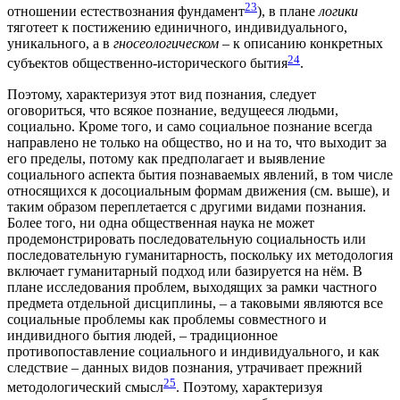
23
отношении естествознания фундамент
), в плане
логики
тяготеет к постижению единичного, индивидуального,
уникального, а в
гносеологическом
– к описанию конкретных
24
субъектов общественно-исторического бытия
.
Поэтому, характеризуя этот вид познания, следует
оговориться, что всякое познание, ведущееся людьми,
социально. Кроме того, и само социальное познание всегда
направлено не только на общество, но и на то, что выходит за
его пределы, потому как предполагает и выявление
социального аспекта бытия познаваемых явлений, в том числе
относящихся к досоциальным формам движения (см. выше), и
таким образом переплетается с другими видами познания.
Более того, ни одна общественная наука не может
продемонстрировать последовательную социальность или
последовательную гуманитарность, поскольку их методология
включает гуманитарный подход или базируется на нём. В
плане исследования проблем, выходящих за рамки частного
предмета отдельной дисциплины, – а таковыми являются все
социальные проблемы как проблемы совместного и
индивидного бытия людей, – традиционное
противопоставление социального и индивидуального, и как
следствие – данных видов познания, утрачивает прежний
25
методологический смысл
. Поэтому, характеризуя