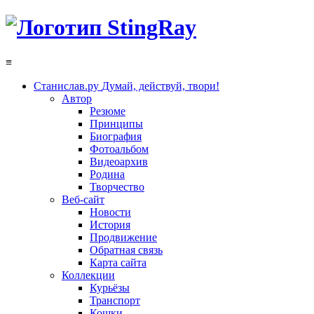
≡
Станислав.ру
Думай, действуй, твори!
Автор
Резюме
Принципы
Биография
Фотоальбом
Видеоархив
Родина
Творчество
Веб-сайт
Новости
История
Продвижение
Обратная связь
Карта сайта
Коллекции
Курьёзы
Транспорт
Кошки