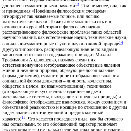
13
дополнена гуманитарными науками
. Тем не менее, она, как
и приводимая «Новейшим философским словарём»,
игнорирует так называемые точные, или логико-
математические науки. То же самое можно сказать и в
отношении курса «История и философия науки»,
рассматривающего философские проблемы таких областей
научного знания, как естественные науки, технические науки,
14
социально-гуманитарные науки и науки о живой природе
.
Другую типологию, распределяющую знание по видам в
зависимости от своего содержания, приводит Михаил
Трофимович Андрюшенко, называя среди них
естественнонаучное (отображающее объективные явления
живой и неживой природы, образующие досоциальные
формы движения), гуманитарное (отображающее явления
социальной формы движения – личность, коллективы,
общество в целом, их взаимоотношения), техническое
(отображающее искусственно созданные людьми
материальные системы, выходящие за пределы природы) и
философское (отображающее взаимосвязь между сознанием и
объективной реальностью и носящее по отношению к другим
видам знания синтезирующий и предпосылочный
15
характер)
. Что касается последнего вида, как бы стоящего
над остальными, то его обобщающий характер позволяет
рассматривать его не только среди частных видов познания,