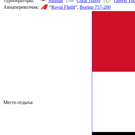
Туроператоры:
“
Sunmar
” |
“
Coral Travel
” |
“
Odeon Tou
Авиаперевозчик:
“
Royal Flight
”,
Boeing 757-200
Место отдыха: