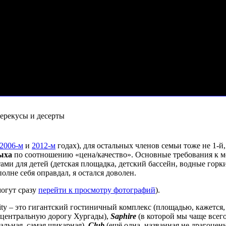
перекусы и десерты
2006-м
и
2012-м
годах), для остальных членов семьи тоже не 1-
ыха
по соотношению «цена/качество». Основные требования к мес
тами для детей (детская площадка, детский бассейн, водные горк
олне себя оправдал, я остался доволен.
могут сразу
перейти к просмотру фотографий
).
ty – это гигантский гостиничный комплекс (площадью, кажется, 
з центральную дорогу Хургады),
Saphire
(в которой мы чаще всего
альная, самая шикарная),
Club
(ещё одна, названная не драгоце