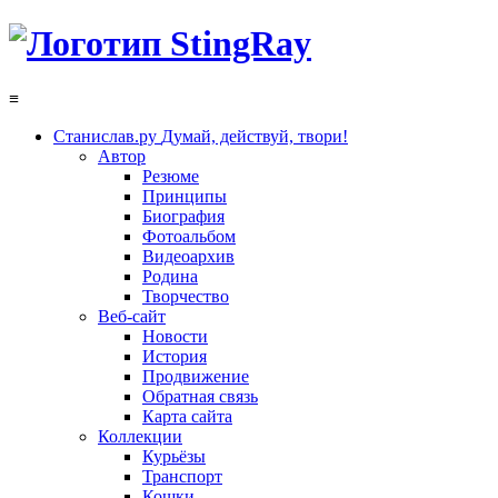
≡
Станислав.ру
Думай, действуй, твори!
Автор
Резюме
Принципы
Биография
Фотоальбом
Видеоархив
Родина
Творчество
Веб-сайт
Новости
История
Продвижение
Обратная связь
Карта сайта
Коллекции
Курьёзы
Транспорт
Кошки