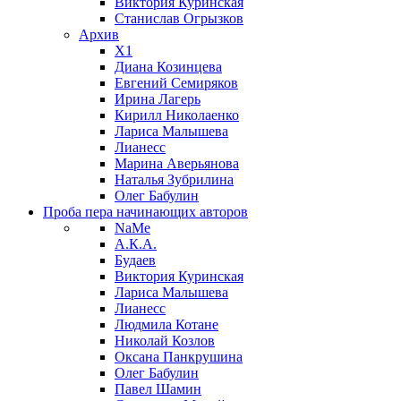
Виктория Куринская
Станислав Огрызков
Архив
X1
Диана Козинцева
Евгений Семиряков
Ирина Лагерь
Кирилл Николаенко
Лариса Малышева
Лианесс
Марина Аверьянова
Наталья Зубрилина
Олег Бабулин
Проба пера
начинающих авторов
NaMe
А.К.А.
Будаев
Виктория Куринская
Лариса Малышева
Лианесс
Людмила Котане
Николай Козлов
Оксана Панкрушина
Олег Бабулин
Павел Шамин