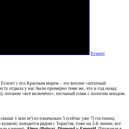
Египет
й, Египет с его Красным морем – это вполне «штатный
ту отдыха у нас были примерно теми же, что и год назад:
и), питание «всё включёно», песчаный пляж с пологим заходом.
свыше 1 млн м²) из изначально 5 (сейчас уже 7) гостиниц:
 кушали; находится рядом с Topaz'ом, тоже на 2-й линии; все
нным камнем),
Almas (Palace)
,
Diamond
и
Emerald
. Проживая в