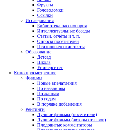
Фрукты
Головоломки
Ссылки
Исследования
Библиотека пассионария
Интеллектуальные беседы
Статьи, отчёты и т. п.
Опросы посетителей
Психологические тесты
Образование
Детсад
Школа
Университет
Кино
просмотренное
Фильмы
Новые впечатления
По названиям
По жанрам
По годам
В порядке добавления
Рейтинги
Лучшие фильмы (посетители)
Лучшие фильмы (авторы отзывов)
Плодовитые комментаторы