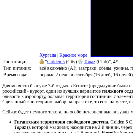
Хургада
|
Красное море
|
Гостиница:
“
Golden 5
(City)
Topaz
(Club)”, 4*
Тип питания:
всё включёно (AI): завтраки, обеды, ужины, 
Время года:
первые 2 недели сентября (16 дней, 16 ночей)
Для меня это был уже 3-й отдых в Египте (предыдущие были в
российский» курорт, один из лучших вариантов
пляжного отд
близость к аэропорту, больша́я территория гостиницы с элемен
Сделанный «по теории» выбор на практике, то есть на месте, вп
Сейчас будет немного текста, но особо нетерпеливые визуалы 
Гигантская территория свободного доступа.
Golden 5 Ci
Topaz
(в которой мы жили; находится на 2-й линии, чере
последующие гостиницы – на 1-й линии),
Paradise
(центр