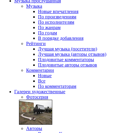
Музыка
прослушанная
Музыка
Новые впечатления
По произведениям
По исполнителям
По жанрам
По годам
В порядке добавления
Рейтинги
Лучшая музыка (посетители)
Лучшая музыка (авторы отзывов)
Плодовитые комментаторы
Плодовитые авторы отзывов
Комментарии
Новые
Все
По комментаторам
Галереи
художественные
Фотосерия
Авторы