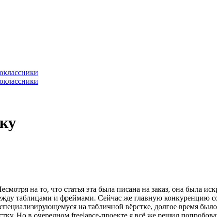
тку
Несмотря на то, что статья эта была писана на заказ, она была и
ду таблицами и фреймами. Сейчас же главную конкуренцию сос
к специализирующемуся на табличной вёрстке, долгое время был
стку. Но в очередном freelance-проекте я всё же решил попробова