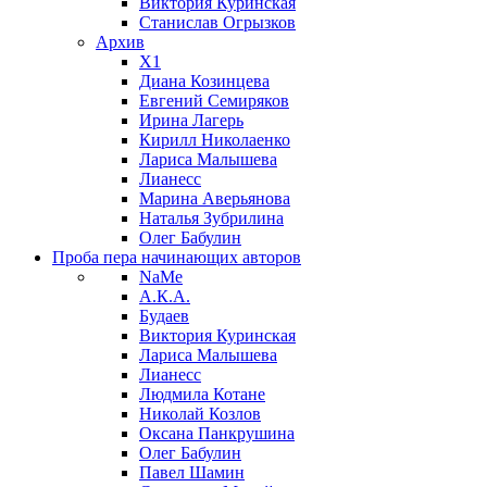
Виктория Куринская
Станислав Огрызков
Архив
X1
Диана Козинцева
Евгений Семиряков
Ирина Лагерь
Кирилл Николаенко
Лариса Малышева
Лианесс
Марина Аверьянова
Наталья Зубрилина
Олег Бабулин
Проба пера
начинающих авторов
NaMe
А.К.А.
Будаев
Виктория Куринская
Лариса Малышева
Лианесс
Людмила Котане
Николай Козлов
Оксана Панкрушина
Олег Бабулин
Павел Шамин