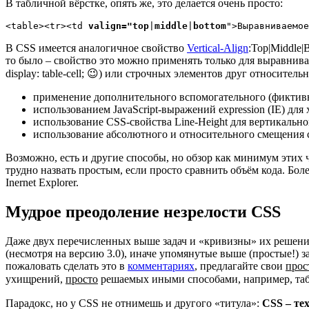
В табличной вёрстке, опять же, это делается очень просто:
<table><tr><td 
valign="top
|
middle
|
bottom
">Выравниваемо
В CSS имеется аналогичное свойство
Vertical-Align
:Top|Middle|
то было – свойство это можно применять только для выравнива
display: table-cell; 😉) или строчных элементов друг относител
применение дополнительного вспомогательного (фиктивн
использованием JavaScript-выражений expression (IE) для
использование CSS-свойства Line-Height для вертикальн
использование абсолютного и относительного смещения 
Возможно, есть и другие способы, но обзор как минимум этих ч
трудно назвать простым, если просто сравнить объём кода. Бол
Inernet Explorer.
Мудрое преодоление незрелости CSS
Даже двух перечисленных выше задач и «кривизны» их решения
(несмотря на версию 3.0), иначе упомянутые выше (простые!) 
пожаловать сделать это в
комментариях
, предлагайте свои
прос
ухищрений,
просто
решаемых иными способами, например, таб
Парадокс, но у CSS не отнимешь и другого «титула»:
CSS – те