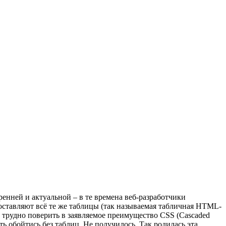
скренней и актуальной – в те времена веб-разработчики
тавляют всё те же таблицы (так называемая табличная HTML-
о трудно поверить в заявляемое преимущество CSS (Cascaded
ть обойтись без таблиц. Не получилось. Так родилась эта