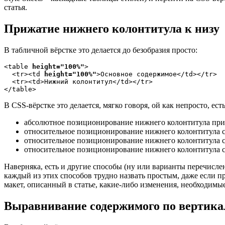
статья.
Прижатие нижнего колонтитула к низу
В табличной вёрстке это делается до безобразия просто:
<table 
height="100%"
>
  <tr><td 
height="100%"
>Основное содержимое</td></tr>
  <tr><td>Нижний колонтитул</td></tr>
</table>
В CSS-вёрстке это делается, мягко говоря, ой как непросто, е
абсолютное позиционирование нижнего колонтитула при 
относительное позиционирование нижнего колонтитула с 
относительное позиционирование нижнего колонтитула с
относительное позиционирование нижнего колонтитула с
Наверняка, есть и другие способы (ну или варианты перечисле
каждый из этих способов трудно назвать простым, даже если пр
макет, описанный в статье, какие-либо изменения, необходимы
Выравнивание содержимого по вертика