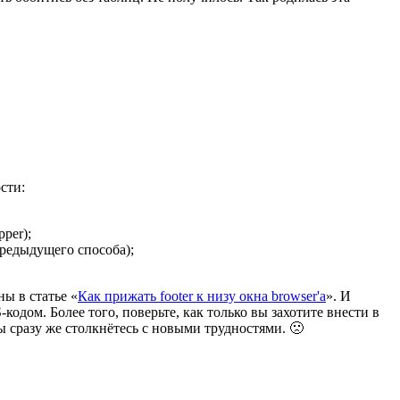
сти:
per);
редыдущего способа);
ы в статье «
Как прижать footer к низу окна browser'а
». И
одом. Более того, поверьте, как только вы захотите внести в
 сразу же столкнётесь с новыми трудностями. 🙁