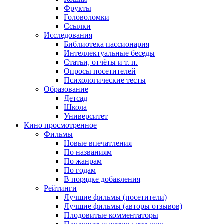
Фрукты
Головоломки
Ссылки
Исследования
Библиотека пассионария
Интеллектуальные беседы
Статьи, отчёты и т. п.
Опросы посетителей
Психологические тесты
Образование
Детсад
Школа
Университет
Кино
просмотренное
Фильмы
Новые впечатления
По названиям
По жанрам
По годам
В порядке добавления
Рейтинги
Лучшие фильмы (посетители)
Лучшие фильмы (авторы отзывов)
Плодовитые комментаторы