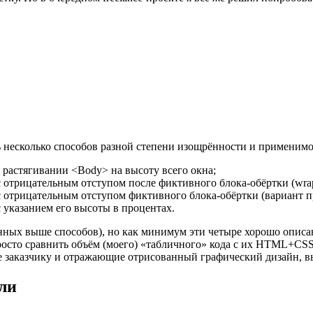
сть несколько способов разной степени изощрённости и применимо
растягивании <Body> на высоту всего окна;
отрицательным отступом после фиктивного блока-обёртки (wrap
 отрицательным отступом фиктивного блока-обёртки (вариант п
 указанием его высоты в процентах.
нных выше способов), но как минимум эти четыре хорошо описан
осто сравнить объём (моего) «табличного» кода с их HTML+CSS-к
е заказчику и отражающие отрисованный графический дизайн, вы
ли