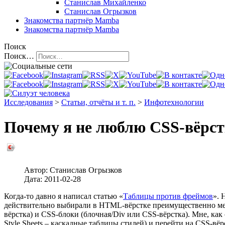
Станислав Михайленко
Станислав Огрызков
Знакомства
партнёр Mamba
Знакомства
партнёр Mamba
Поиск
Поиск…
Исследования
>
Статьи, отчёты и т. п.
>
Инфотехнологии
Почему я не люблю CSS-вёрс
Автор:
Станислав Огрызков
Дата:
2011-02-28
Когда-то давно я написал статью «
Таблицы против фреймов
». 
действительно выбирали в HTML-вёрстке преимущественно меж
вёрстка) и CSS-блоки (блочная/Div или CSS-вёрстка). Мне, ка
Style Sheets – каскадные таблицы стилей) и перейти на CSS-вёр