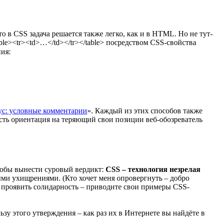
 что в CSS задача решается также легко, как и в HTML. Но не тут-
le><tr><td>…</td></tr></table> посредством CSS-свойства
ния:
ус: условные комментарии
». Каждый из этих способов также
 есть ориентация на теряющий свои позиции веб-обозреватель
чтобы вынести суровый вердикт:
CSS – технология незрелая
ыми ухищрениями. (Кто хочет меня опровергнуть – добро
т проявить солидарность – приводите свои примеры CSS-
ьзу этого утверждения – как раз их в Интернете вы найдёте в