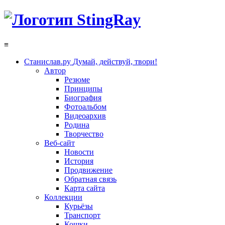
≡
Станислав.ру
Думай, действуй, твори!
Автор
Резюме
Принципы
Биография
Фотоальбом
Видеоархив
Родина
Творчество
Веб-сайт
Новости
История
Продвижение
Обратная связь
Карта сайта
Коллекции
Курьёзы
Транспорт
Кошки