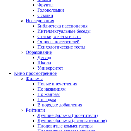
Фрукты
Головоломки
Ссылки
Исследования
Библиотека пассионария
Интеллектуальные беседы
Статьи, отчёты и т. п.
Опросы посетителей
Психологические тесты
Образование
Детсад
Школа
Университет
Кино
просмотренное
Фильмы
Новые впечатления
По названиям
По жанрам
По годам
В порядке добавления
Рейтинги
Лучшие фильмы (посетители)
Лучшие фильмы (авторы отзывов)
Плодовитые комментаторы