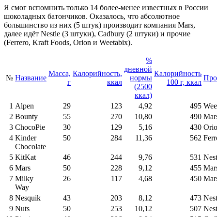
Я смог вспомнить только 14 более-менее известных в России
шоколадных батончиков. Оказалось, что абсолютное
большинство из них (5 штук) производит компания Mars,
далее идёт Nestle (3 штуки), Cadbury (2 штуки) и прочие
(Ferrero, Kraft Foods, Orion и Weetabix).
%
дневной
Масса,
Калорийность,
Калорийность
№
Название
нормы
Про
г
ккал
100 г, ккал
(2500
ккал)
1
Alpen
29
123
4,92
495
Wee
2
Bounty
55
270
10,80
490
Mar
3
ChocoPie
30
129
5,16
430
Ori
4
Kinder
50
284
11,36
562
Ferr
Chocolate
5
KitKat
46
244
9,76
531
Nest
6
Mars
50
228
9,12
455
Mar
7
Milky
26
117
4,68
450
Mar
Way
8
Nesquik
43
203
8,12
473
Nest
9
Nuts
50
253
10,12
507
Nest