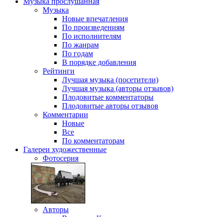
Музыка
прослушанная
Музыка
Новые впечатления
По произведениям
По исполнителям
По жанрам
По годам
В порядке добавления
Рейтинги
Лучшая музыка (посетители)
Лучшая музыка (авторы отзывов)
Плодовитые комментаторы
Плодовитые авторы отзывов
Комментарии
Новые
Все
По комментаторам
Галереи
художественные
Фотосерия
Авторы