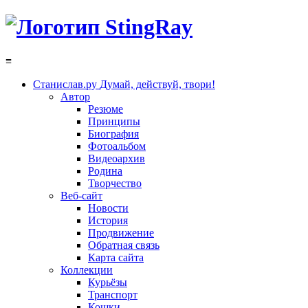
≡
Станислав.ру
Думай, действуй, твори!
Автор
Резюме
Принципы
Биография
Фотоальбом
Видеоархив
Родина
Творчество
Веб-сайт
Новости
История
Продвижение
Обратная связь
Карта сайта
Коллекции
Курьёзы
Транспорт
Кошки