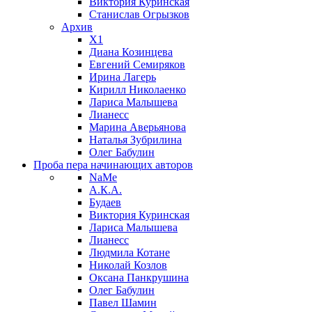
Виктория Куринская
Станислав Огрызков
Архив
X1
Диана Козинцева
Евгений Семиряков
Ирина Лагерь
Кирилл Николаенко
Лариса Малышева
Лианесс
Марина Аверьянова
Наталья Зубрилина
Олег Бабулин
Проба пера
начинающих авторов
NaMe
А.К.А.
Будаев
Виктория Куринская
Лариса Малышева
Лианесс
Людмила Котане
Николай Козлов
Оксана Панкрушина
Олег Бабулин
Павел Шамин