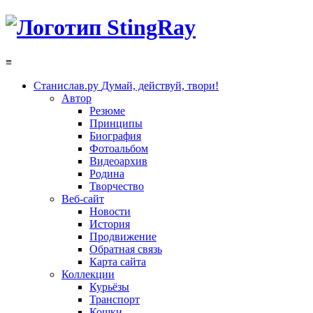
≡
Станислав.ру
Думай, действуй, твори!
Автор
Резюме
Принципы
Биография
Фотоальбом
Видеоархив
Родина
Творчество
Веб-сайт
Новости
История
Продвижение
Обратная связь
Карта сайта
Коллекции
Курьёзы
Транспорт
Кошки