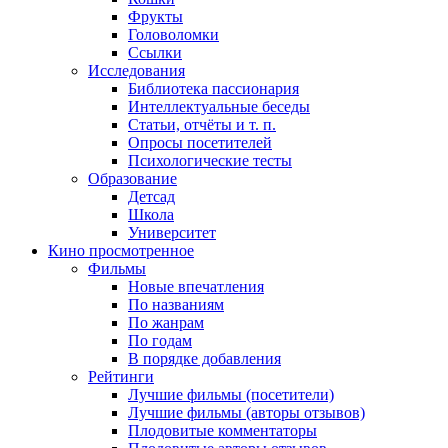
Фрукты
Головоломки
Ссылки
Исследования
Библиотека пассионария
Интеллектуальные беседы
Статьи, отчёты и т. п.
Опросы посетителей
Психологические тесты
Образование
Детсад
Школа
Университет
Кино
просмотренное
Фильмы
Новые впечатления
По названиям
По жанрам
По годам
В порядке добавления
Рейтинги
Лучшие фильмы (посетители)
Лучшие фильмы (авторы отзывов)
Плодовитые комментаторы