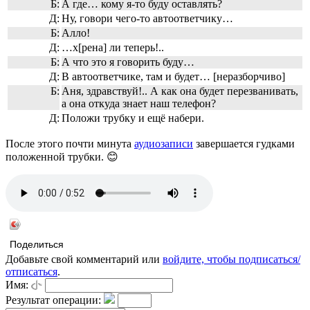
Б:
А где… кому я-то буду оставлять?
Д:
Ну, говори чего-то автоответчику…
Б:
Алло!
Д:
…х[рена] ли теперь!..
Б:
А что это я говорить буду…
Д:
В автоответчике, там и будет… [неразборчиво]
Б:
Аня, здравствуй!.. А как она будет перезванивать,
а она откуда знает наш телефон?
Д:
Положи трубку и ещё набери.
После этого почти минута
аудиозаписи
завершается гудками
положенной трубки. 😊
Поделиться
Добавьте свой комментарий или
войдите, чтобы подписаться/
отписаться
.
Имя:
Результат операции: