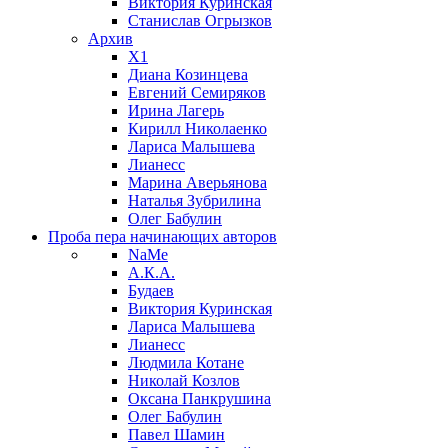
Виктория Куринская
Станислав Огрызков
Архив
X1
Диана Козинцева
Евгений Семиряков
Ирина Лагерь
Кирилл Николаенко
Лариса Малышева
Лианесс
Марина Аверьянова
Наталья Зубрилина
Олег Бабулин
Проба пера
начинающих авторов
NaMe
А.К.А.
Будаев
Виктория Куринская
Лариса Малышева
Лианесс
Людмила Котане
Николай Козлов
Оксана Панкрушина
Олег Бабулин
Павел Шамин