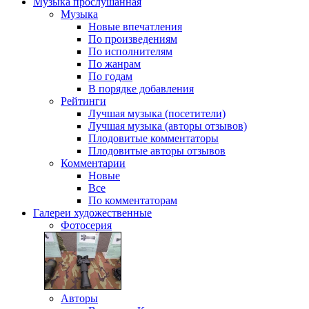
Музыка
прослушанная
Музыка
Новые впечатления
По произведениям
По исполнителям
По жанрам
По годам
В порядке добавления
Рейтинги
Лучшая музыка (посетители)
Лучшая музыка (авторы отзывов)
Плодовитые комментаторы
Плодовитые авторы отзывов
Комментарии
Новые
Все
По комментаторам
Галереи
художественные
Фотосерия
Авторы