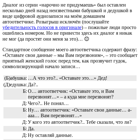
Диалог из серии «нарочно не придумаешь» был оставлен
несколько дней назад неизвестными бабушкой и дедушкой в
виде цифровой аудиозаписи на моём домашнем
автоответчике. Розыгрыш исключён (послушайте
убедительность голосов в оригинале
) – пожилые люди просто
ошиблись номером. Но не привести здесь их диалог я никак
не мог (да простят они меня за это)… 😊
Стандартное сообщение моего автоответчика содержит фразу:
«Оставьте свои данные – мы Вам перезвоним», – это сообщает
приятный женский голос перед тем, как прозвучит гудок,
символизирующий начало записи…
(Б)абушка:
…А что это?.. «Оставьте это…» Дед!
(Д)едушка:
Да?..
Б:
О… автоответчик: «Оставьте это, и Вам
перезвонят…» – а куда мне перезвонят?
Д:
Чего?.. Не понял…
Б:
Ну… автоответчик: «Оставьте свои данные… а-
ааа… Вам перезвонят…»
Д:
У кого это автоответчик?.. Тебе сказали, что ли?
Б:
Да.
Д:
Ну оставляй данные.