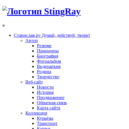
≡
Станислав.ру
Думай, действуй, твори!
Автор
Резюме
Принципы
Биография
Фотоальбом
Видеоархив
Родина
Творчество
Веб-сайт
Новости
История
Продвижение
Обратная связь
Карта сайта
Коллекции
Курьёзы
Транспорт
Кошки