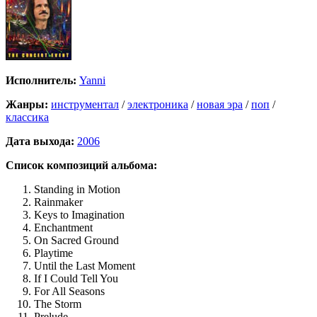
Исполнитель:
Yanni
Жанры:
инструментал
/
электроника
/
новая эра
/
поп
/
классика
Дата выхода:
2006
Список композиций альбома:
Standing in Motion
Rainmaker
Keys to Imagination
Enchantment
On Sacred Ground
Playtime
Until the Last Moment
If I Could Tell You
For All Seasons
The Storm
Prelude