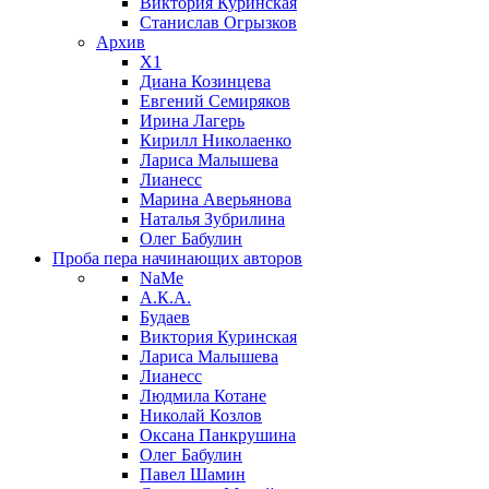
Виктория Куринская
Станислав Огрызков
Архив
X1
Диана Козинцева
Евгений Семиряков
Ирина Лагерь
Кирилл Николаенко
Лариса Малышева
Лианесс
Марина Аверьянова
Наталья Зубрилина
Олег Бабулин
Проба пера
начинающих авторов
NaMe
А.К.А.
Будаев
Виктория Куринская
Лариса Малышева
Лианесс
Людмила Котане
Николай Козлов
Оксана Панкрушина
Олег Бабулин
Павел Шамин