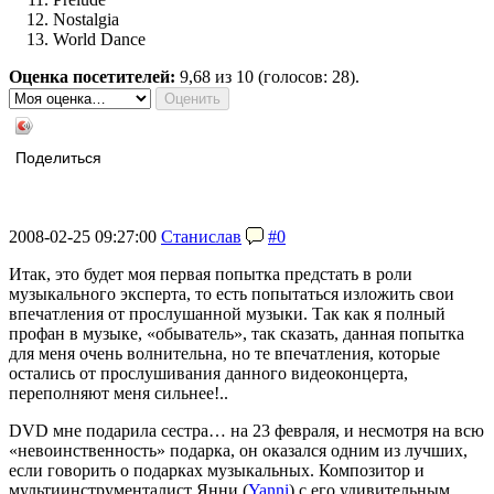
Nostalgia
World Dance
Оценка посетителей:
9,68
из 10 (голосов: 28).
Поделиться
2008-02-25 09:27:00
Станислав
#0
Итак, это будет моя первая попытка предстать в роли
музыкального эксперта, то есть попытаться изложить свои
впечатления от прослушанной музыки. Так как я полный
профан в музыке, «обыватель», так сказать, данная попытка
для меня очень волнительна, но те впечатления, которые
остались от прослушивания данного видеоконцерта,
переполняют меня сильнее!..
DVD мне подарила сестра… на 23 февраля, и несмотря на всю
«невоинственность» подарка, он оказался одним из лучших,
если говорить о подарках музыкальных. Композитор и
мультиинструменталист Янни (
Yanni
) с его удивительным