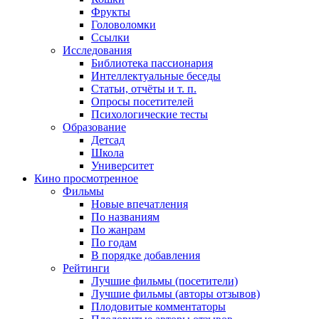
Фрукты
Головоломки
Ссылки
Исследования
Библиотека пассионария
Интеллектуальные беседы
Статьи, отчёты и т. п.
Опросы посетителей
Психологические тесты
Образование
Детсад
Школа
Университет
Кино
просмотренное
Фильмы
Новые впечатления
По названиям
По жанрам
По годам
В порядке добавления
Рейтинги
Лучшие фильмы (посетители)
Лучшие фильмы (авторы отзывов)
Плодовитые комментаторы