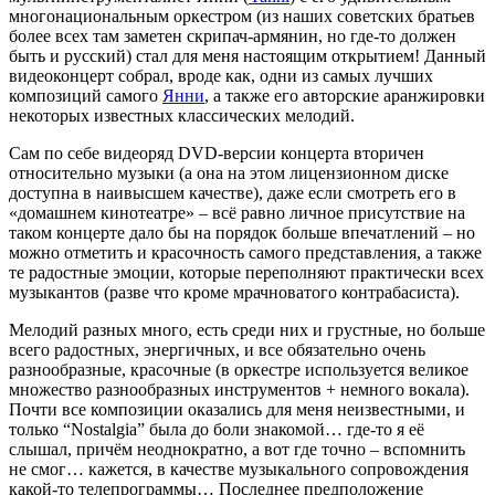
многонациональным оркестром (из наших советских братьев
более всех там заметен скрипач-армянин, но где-то должен
быть и русский) стал для меня настоящим открытием! Данный
видеоконцерт собрал, вроде как, одни из самых лучших
композиций самого
Янни
, а также его авторские аранжировки
некоторых известных классических мелодий.
Сам по себе видеоряд DVD-версии концерта вторичен
относительно музыки (а она на этом лицензионном диске
доступна в наивысшем качестве), даже если смотреть его в
«домашнем кинотеатре» – всё равно личное присутствие на
таком концерте дало бы на порядок больше впечатлений – но
можно отметить и красочность самого представления, а также
те радостные эмоции, которые переполняют практически всех
музыкантов (разве что кроме мрачноватого контрабасиста).
Мелодий разных много, есть среди них и грустные, но больше
всего радостных, энергичных, и все обязательно очень
разнообразные, красочные (в оркестре используется великое
множество разнообразных инструментов + немного вокала).
Почти все композиции оказались для меня неизвестными, и
только “Nostalgia” была до боли знакомой… где-то я её
слышал, причём неоднократно, а вот где точно – вспомнить
не смог… кажется, в качестве музыкального сопровождения
какой-то телепрограммы… Последнее предположение