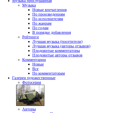
Музыка
прослушанная
Музыка
Новые впечатления
По произведениям
По исполнителям
По жанрам
По годам
В порядке добавления
Рейтинги
Лучшая музыка (посетители)
Лучшая музыка (авторы отзывов)
Плодовитые комментаторы
Плодовитые авторы отзывов
Комментарии
Новые
Все
По комментаторам
Галереи
художественные
Фотосерия
Авторы