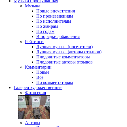
Музыка
прослушанная
Музыка
Новые впечатления
По произведениям
По исполнителям
По жанрам
По годам
В порядке добавления
Рейтинги
Лучшая музыка (посетители)
Лучшая музыка (авторы отзывов)
Плодовитые комментаторы
Плодовитые авторы отзывов
Комментарии
Новые
Все
По комментаторам
Галереи
художественные
Фотосерия
Авторы