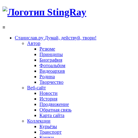
≡
Станислав.ру
Думай, действуй, твори!
Автор
Резюме
Принципы
Биография
Фотоальбом
Видеоархив
Родина
Творчество
Веб-сайт
Новости
История
Продвижение
Обратная связь
Карта сайта
Коллекции
Курьёзы
Транспорт
Кошки