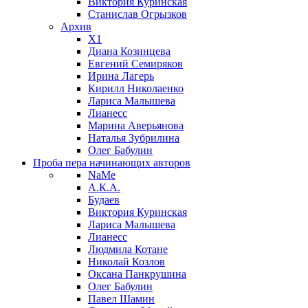
Виктория Куринская
Станислав Огрызков
Архив
X1
Диана Козинцева
Евгений Семиряков
Ирина Лагерь
Кирилл Николаенко
Лариса Малышева
Лианесс
Марина Аверьянова
Наталья Зубрилина
Олег Бабулин
Проба пера
начинающих авторов
NaMe
А.К.А.
Будаев
Виктория Куринская
Лариса Малышева
Лианесс
Людмила Котане
Николай Козлов
Оксана Панкрушина
Олег Бабулин
Павел Шамин