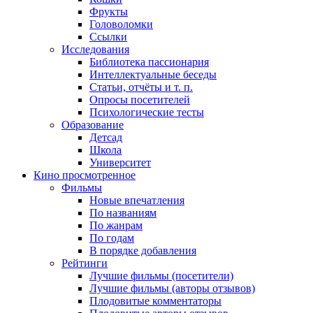
Фрукты
Головоломки
Ссылки
Исследования
Библиотека пассионария
Интеллектуальные беседы
Статьи, отчёты и т. п.
Опросы посетителей
Психологические тесты
Образование
Детсад
Школа
Университет
Кино
просмотренное
Фильмы
Новые впечатления
По названиям
По жанрам
По годам
В порядке добавления
Рейтинги
Лучшие фильмы (посетители)
Лучшие фильмы (авторы отзывов)
Плодовитые комментаторы