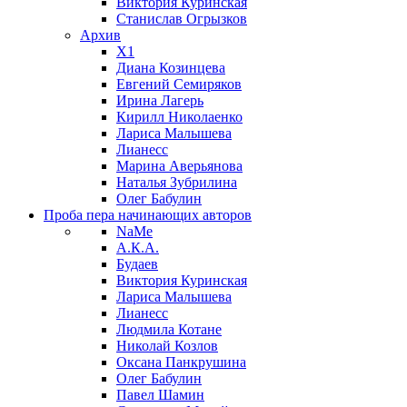
Виктория Куринская
Станислав Огрызков
Архив
X1
Диана Козинцева
Евгений Семиряков
Ирина Лагерь
Кирилл Николаенко
Лариса Малышева
Лианесс
Марина Аверьянова
Наталья Зубрилина
Олег Бабулин
Проба пера
начинающих авторов
NaMe
А.К.А.
Будаев
Виктория Куринская
Лариса Малышева
Лианесс
Людмила Котане
Николай Козлов
Оксана Панкрушина
Олег Бабулин
Павел Шамин