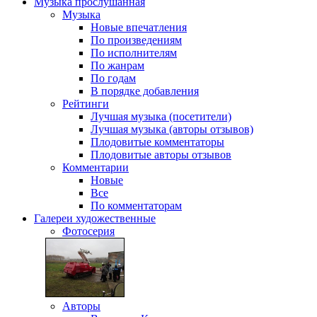
Музыка
прослушанная
Музыка
Новые впечатления
По произведениям
По исполнителям
По жанрам
По годам
В порядке добавления
Рейтинги
Лучшая музыка (посетители)
Лучшая музыка (авторы отзывов)
Плодовитые комментаторы
Плодовитые авторы отзывов
Комментарии
Новые
Все
По комментаторам
Галереи
художественные
Фотосерия
Авторы