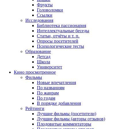
Фрукты
Головоломки
Ссылки
Исследования
Библиотека пассионария
Интеллектуальные беседы
Статьи, отчёты и т. п.
Опросы посетителей
Психологические тесты
Образование
Детсад
Школа
Университет
Кино
просмотренное
Фильмы
Новые впечатления
По названиям
По жанрам
По годам
В порядке добавления
Рейтинги
Лучшие фильмы (посетители)
Лучшие фильмы (авторы отзывов)
Плодовитые комментаторы