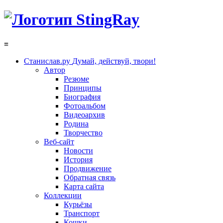
≡
Станислав.ру
Думай, действуй, твори!
Автор
Резюме
Принципы
Биография
Фотоальбом
Видеоархив
Родина
Творчество
Веб-сайт
Новости
История
Продвижение
Обратная связь
Карта сайта
Коллекции
Курьёзы
Транспорт
Кошки