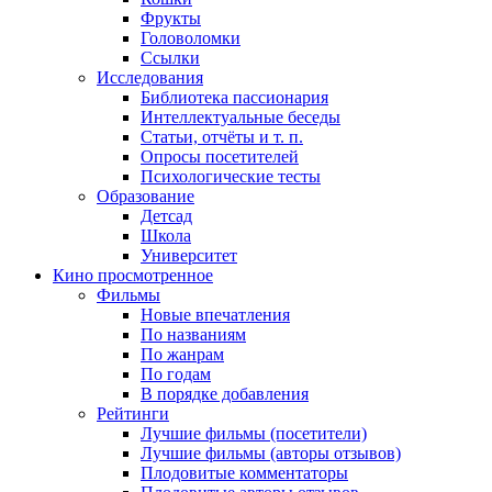
Фрукты
Головоломки
Ссылки
Исследования
Библиотека пассионария
Интеллектуальные беседы
Статьи, отчёты и т. п.
Опросы посетителей
Психологические тесты
Образование
Детсад
Школа
Университет
Кино
просмотренное
Фильмы
Новые впечатления
По названиям
По жанрам
По годам
В порядке добавления
Рейтинги
Лучшие фильмы (посетители)
Лучшие фильмы (авторы отзывов)
Плодовитые комментаторы