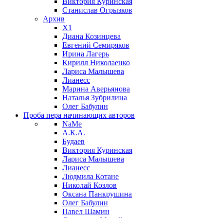
Виктория Куринская
Станислав Огрызков
Архив
X1
Диана Козинцева
Евгений Семиряков
Ирина Лагерь
Кирилл Николаенко
Лариса Малышева
Лианесс
Марина Аверьянова
Наталья Зубрилина
Олег Бабулин
Проба пера
начинающих авторов
NaMe
А.К.А.
Будаев
Виктория Куринская
Лариса Малышева
Лианесс
Людмила Котане
Николай Козлов
Оксана Панкрушина
Олег Бабулин
Павел Шамин