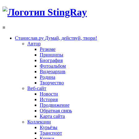
≡
Станислав.ру
Думай, действуй, твори!
Автор
Резюме
Принципы
Биография
Фотоальбом
Видеоархив
Родина
Творчество
Веб-сайт
Новости
История
Продвижение
Обратная связь
Карта сайта
Коллекции
Курьёзы
Транспорт
Кошки