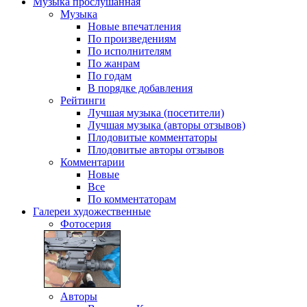
Музыка
прослушанная
Музыка
Новые впечатления
По произведениям
По исполнителям
По жанрам
По годам
В порядке добавления
Рейтинги
Лучшая музыка (посетители)
Лучшая музыка (авторы отзывов)
Плодовитые комментаторы
Плодовитые авторы отзывов
Комментарии
Новые
Все
По комментаторам
Галереи
художественные
Фотосерия
Авторы