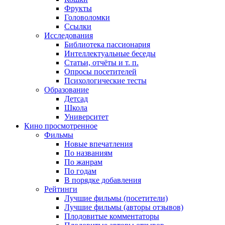
Фрукты
Головоломки
Ссылки
Исследования
Библиотека пассионария
Интеллектуальные беседы
Статьи, отчёты и т. п.
Опросы посетителей
Психологические тесты
Образование
Детсад
Школа
Университет
Кино
просмотренное
Фильмы
Новые впечатления
По названиям
По жанрам
По годам
В порядке добавления
Рейтинги
Лучшие фильмы (посетители)
Лучшие фильмы (авторы отзывов)
Плодовитые комментаторы