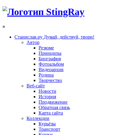
≡
Станислав.ру
Думай, действуй, твори!
Автор
Резюме
Принципы
Биография
Фотоальбом
Видеоархив
Родина
Творчество
Веб-сайт
Новости
История
Продвижение
Обратная связь
Карта сайта
Коллекции
Курьёзы
Транспорт
Кошки