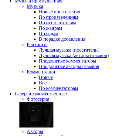
Музыка
прослушанная
Музыка
Новые впечатления
По произведениям
По исполнителям
По жанрам
По годам
В порядке добавления
Рейтинги
Лучшая музыка (посетители)
Лучшая музыка (авторы отзывов)
Плодовитые комментаторы
Плодовитые авторы отзывов
Комментарии
Новые
Все
По комментаторам
Галереи
художественные
Фотосерия
Авторы