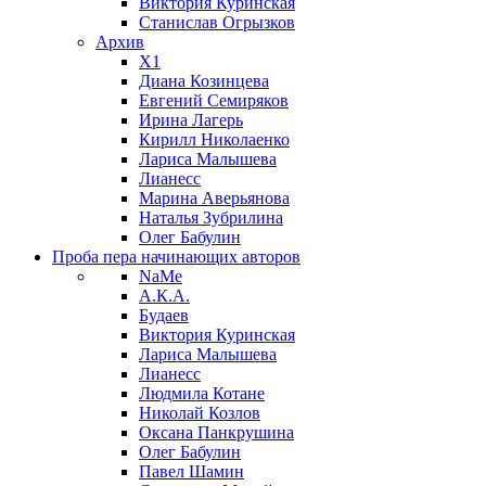
Виктория Куринская
Станислав Огрызков
Архив
X1
Диана Козинцева
Евгений Семиряков
Ирина Лагерь
Кирилл Николаенко
Лариса Малышева
Лианесс
Марина Аверьянова
Наталья Зубрилина
Олег Бабулин
Проба пера
начинающих авторов
NaMe
А.К.А.
Будаев
Виктория Куринская
Лариса Малышева
Лианесс
Людмила Котане
Николай Козлов
Оксана Панкрушина
Олег Бабулин
Павел Шамин