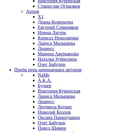
Виктория Куринская
Станислав Огрызков
Архив
X1
Диана Козинцева
Евгений Семиряков
Ирина Лагерь
Кирилл Николаенко
Лариса Малышева
Лианесс
Марина Аверьянова
Наталья Зубрилина
Олег Бабулин
Проба пера
начинающих авторов
NaMe
А.К.А.
Будаев
Виктория Куринская
Лариса Малышева
Лианесс
Людмила Котане
Николай Козлов
Оксана Панкрушина
Олег Бабулин
Павел Шамин