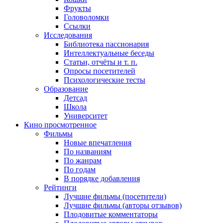
Фрукты
Головоломки
Ссылки
Исследования
Библиотека пассионария
Интеллектуальные беседы
Статьи, отчёты и т. п.
Опросы посетителей
Психологические тесты
Образование
Детсад
Школа
Университет
Кино
просмотренное
Фильмы
Новые впечатления
По названиям
По жанрам
По годам
В порядке добавления
Рейтинги
Лучшие фильмы (посетители)
Лучшие фильмы (авторы отзывов)
Плодовитые комментаторы