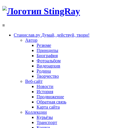
≡
Станислав.ру
Думай, действуй, твори!
Автор
Резюме
Принципы
Биография
Фотоальбом
Видеоархив
Родина
Творчество
Веб-сайт
Новости
История
Продвижение
Обратная связь
Карта сайта
Коллекции
Курьёзы
Транспорт
Кошки