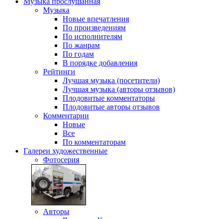
Музыка
прослушанная
Музыка
Новые впечатления
По произведениям
По исполнителям
По жанрам
По годам
В порядке добавления
Рейтинги
Лучшая музыка (посетители)
Лучшая музыка (авторы отзывов)
Плодовитые комментаторы
Плодовитые авторы отзывов
Комментарии
Новые
Все
По комментаторам
Галереи
художественные
Фотосерия
Авторы