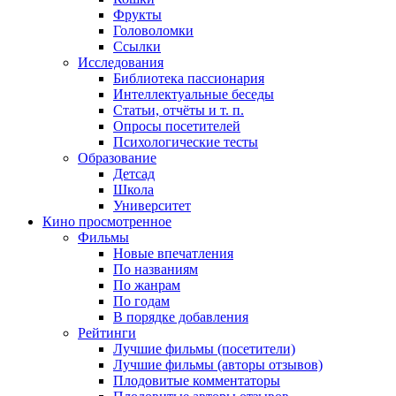
Фрукты
Головоломки
Ссылки
Исследования
Библиотека пассионария
Интеллектуальные беседы
Статьи, отчёты и т. п.
Опросы посетителей
Психологические тесты
Образование
Детсад
Школа
Университет
Кино
просмотренное
Фильмы
Новые впечатления
По названиям
По жанрам
По годам
В порядке добавления
Рейтинги
Лучшие фильмы (посетители)
Лучшие фильмы (авторы отзывов)
Плодовитые комментаторы