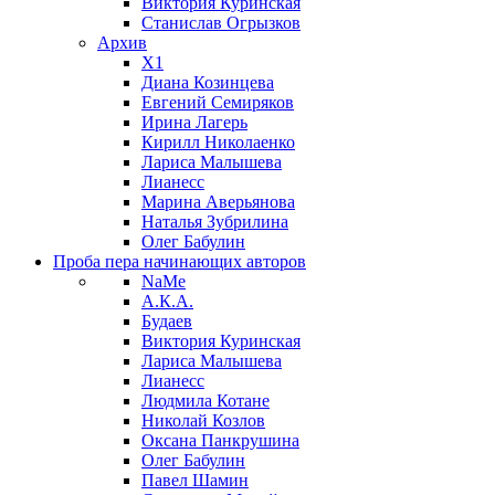
Виктория Куринская
Станислав Огрызков
Архив
X1
Диана Козинцева
Евгений Семиряков
Ирина Лагерь
Кирилл Николаенко
Лариса Малышева
Лианесс
Марина Аверьянова
Наталья Зубрилина
Олег Бабулин
Проба пера
начинающих авторов
NaMe
А.К.А.
Будаев
Виктория Куринская
Лариса Малышева
Лианесс
Людмила Котане
Николай Козлов
Оксана Панкрушина
Олег Бабулин
Павел Шамин