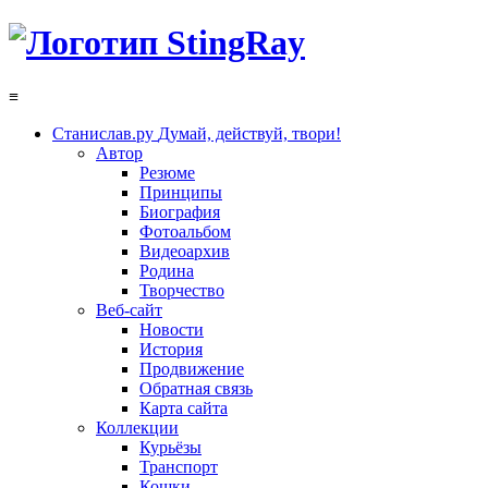
≡
Станислав.ру
Думай, действуй, твори!
Автор
Резюме
Принципы
Биография
Фотоальбом
Видеоархив
Родина
Творчество
Веб-сайт
Новости
История
Продвижение
Обратная связь
Карта сайта
Коллекции
Курьёзы
Транспорт
Кошки