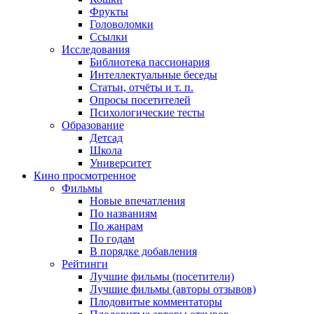
Фрукты
Головоломки
Ссылки
Исследования
Библиотека пассионария
Интеллектуальные беседы
Статьи, отчёты и т. п.
Опросы посетителей
Психологические тесты
Образование
Детсад
Школа
Университет
Кино
просмотренное
Фильмы
Новые впечатления
По названиям
По жанрам
По годам
В порядке добавления
Рейтинги
Лучшие фильмы (посетители)
Лучшие фильмы (авторы отзывов)
Плодовитые комментаторы