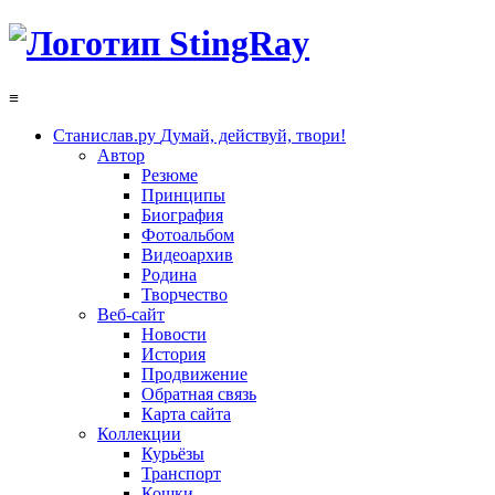
≡
Станислав.ру
Думай, действуй, твори!
Автор
Резюме
Принципы
Биография
Фотоальбом
Видеоархив
Родина
Творчество
Веб-сайт
Новости
История
Продвижение
Обратная связь
Карта сайта
Коллекции
Курьёзы
Транспорт
Кошки