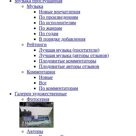
Музыка
прослушанная
Музыка
Новые впечатления
По произведениям
По исполнителям
По жанрам
По годам
В порядке добавления
Рейтинги
Лучшая музыка (посетители)
Лучшая музыка (авторы отзывов)
Плодовитые комментаторы
Плодовитые авторы отзывов
Комментарии
Новые
Все
По комментаторам
Галереи
художественные
Фотосерия
Авторы