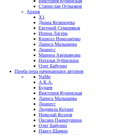
Виктория Куринская
Станислав Огрызков
Архив
X1
Диана Козинцева
Евгений Семиряков
Ирина Лагерь
Кирилл Николаенко
Лариса Малышева
Лианесс
Марина Аверьянова
Наталья Зубрилина
Олег Бабулин
Проба пера
начинающих авторов
NaMe
А.К.А.
Будаев
Виктория Куринская
Лариса Малышева
Лианесс
Людмила Котане
Николай Козлов
Оксана Панкрушина
Олег Бабулин
Павел Шамин