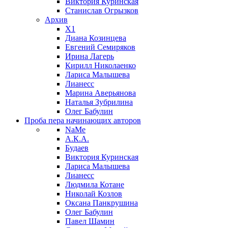
Виктория Куринская
Станислав Огрызков
Архив
X1
Диана Козинцева
Евгений Семиряков
Ирина Лагерь
Кирилл Николаенко
Лариса Малышева
Лианесс
Марина Аверьянова
Наталья Зубрилина
Олег Бабулин
Проба пера
начинающих авторов
NaMe
А.К.А.
Будаев
Виктория Куринская
Лариса Малышева
Лианесс
Людмила Котане
Николай Козлов
Оксана Панкрушина
Олег Бабулин
Павел Шамин