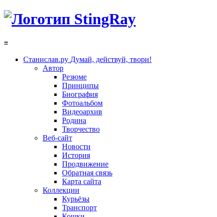
≡
Станислав.ру
Думай, действуй, твори!
Автор
Резюме
Принципы
Биография
Фотоальбом
Видеоархив
Родина
Творчество
Веб-сайт
Новости
История
Продвижение
Обратная связь
Карта сайта
Коллекции
Курьёзы
Транспорт
Кошки