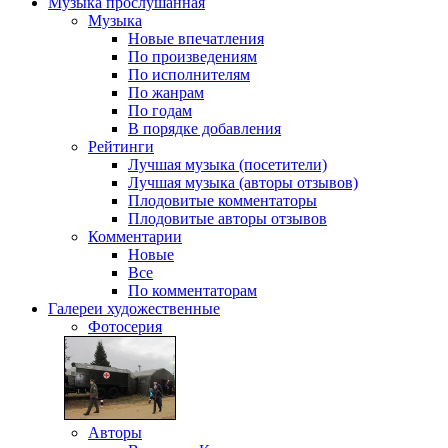
Музыка
прослушанная
Музыка
Новые впечатления
По произведениям
По исполнителям
По жанрам
По годам
В порядке добавления
Рейтинги
Лучшая музыка (посетители)
Лучшая музыка (авторы отзывов)
Плодовитые комментаторы
Плодовитые авторы отзывов
Комментарии
Новые
Все
По комментаторам
Галереи
художественные
Фотосерия
Авторы