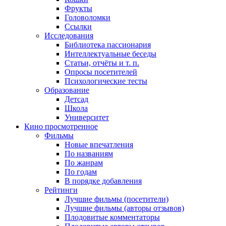
Фрукты
Головоломки
Ссылки
Исследования
Библиотека пассионария
Интеллектуальные беседы
Статьи, отчёты и т. п.
Опросы посетителей
Психологические тесты
Образование
Детсад
Школа
Университет
Кино
просмотренное
Фильмы
Новые впечатления
По названиям
По жанрам
По годам
В порядке добавления
Рейтинги
Лучшие фильмы (посетители)
Лучшие фильмы (авторы отзывов)
Плодовитые комментаторы